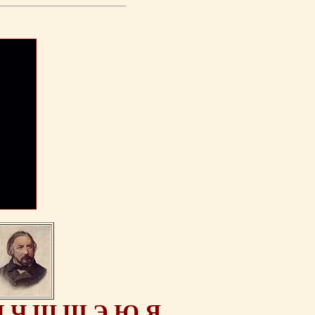
Ц
Ч
Ш
Щ
Э
Ю
Я