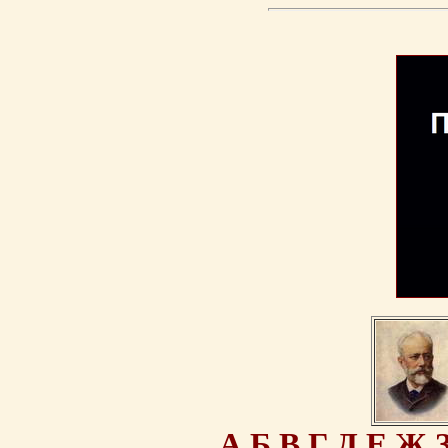
А
Б
В
Г
Д
Е
Ж