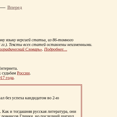
Вперед
му языку версией статьи, из
86-томного
гг.
). Тексты всех статей оставлены неизменными.
иографический Словарь»
.
Подробнее…
нтернета.
к судьбам
России
.
917 года
.
ал без успеха кандидатом во 2-ю
. Как и тогдашняя русская литература, они
х романсов Глинки, но последний шагнул