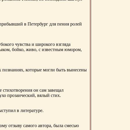
 прибывший в Петербург для пения ролей
бокого чувства и широкого взгляда
ыком, бойко, живо, с известным юмором,
ых познаниях, которые могли быть вынесены
е стихотворения он сам завещал
 ухо прозаический, вялый стих.
ыступил в литературе.
ому отзыву самого автора, была смесью