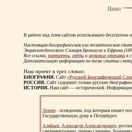
Назад
В работе над этим сайтом использовано бесплатное
Настоящая биографическая или тематическая статья
Энциклопедического Словаря Брокгауза и Ефрона
(18
Все ссылки,
портреты
,
гербы
и
звуковые отрывки
к 
Дополнительную информацию по теме статьи смо
Наш проект в трех словах:
БИОГРАФИЯ.
Сайт
«Русский Биографический Сло
РОССИЯ.
Сайт содержит только русские биографии
ИСТОРИЯ.
Наш сайт — исторический. Информация, 
Ленин
- псевдоним, под которым пишет поли
Государственную думу в Петербурге.
Алябьев, Александр Александрович
, русск
сантиментальны, порою слащавы. Большая и