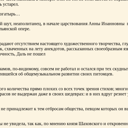
ь устарел.
богатырь…
ный шут, неаполитанец, в начале царствования Анны Иоанновны
льянской опере.
адают отсутствием настоящего художественного творчества, глу
к, схваченных на лету анекдотов, рассказанных своеобразным яз
чность, Даль не пошел
ламов,
по-видимому
, совсем не работал и остался при тех скудн
ботившейся об общемузыкальном развитии своих питомцев.
ого количества прямо плохих со всех точек зрения стихов; многи
расов не выдержан даже в своих шедеврах: и в них вдруг резнет
не принадлежит к тем отбросам общества, певцом которых он в
ы не увидела, так как, по мнению князя Шаховского и откровенн