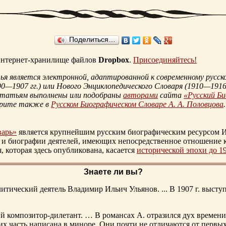
Поделиться…
 интернет-хранилище файлов
Dropbox
.
Присоединяйтесь!
 является электронной, адаптированной к современному русско
90—1907 гг.
) или Нового Энциклопедического Словаря (
1910—1916 
статьям выполнены или подобраны
авторами
сайта
«Русский Б
трите также в
Русском Биографическом Словаре А. А. Половцова
.
варь»
является крупнейшим русским биографическим ресурсом И
 и биографии деятелей, имеющих непосредственное отношение 
которая здесь опубликована, касается
исторической эпохи до 1
Знаете ли вы?
тический деятель Владимир Ильич Ульянов. ... В 1907 г. выступ
ий композитор-дилетант. … В романсах А. отразился дух времени
х часть написана в миноре. Они почти не отличаются от первы