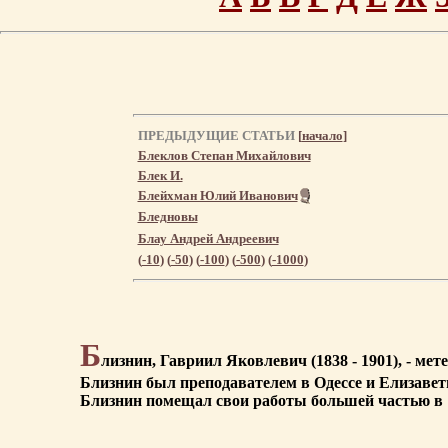
ПРЕДЫДУЩИЕ СТАТЬИ
[
начало
]
Блеклов Степан Михайлович
Блек И.
Блейхман Юлий Иванович
Бледновы
Блау Андрей Андреевич
(
-10
) (
-50
) (
-100
) (
-500
) (
-1000
)
Б
лизнин, Гавриил Яковлевич (1838 - 1901), - ме
Близнин был преподавателем в Одессе и Елизавет
Близнин помещал свои работы большей частью в "