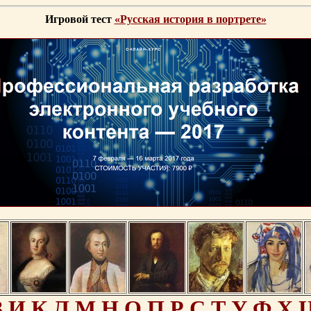
Игровой тест
«Русская история в портрете»
З
И
К
Л
М
Н
О
П
Р
С
Т
У
Ф
Х