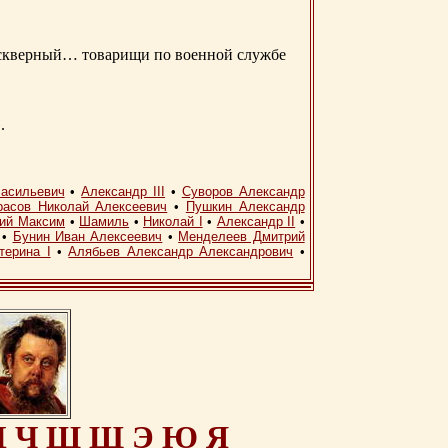
д скверный… товарищи по военной службе
.
асильевич
•
Александр III
•
Суворов Александр
расов Николай Алексеевич
•
Пушкин Александр
кий Максим
•
Шамиль
•
Николай I
•
Александр II
•
•
Бунин Иван Алексеевич
•
Менделеев Дмитрий
терина I
•
Алябьев Александр Александрович
•
Ц
Ч
Ш
Щ
Э
Ю
Я