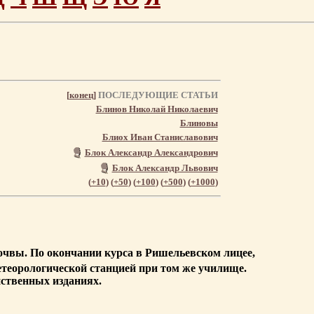
[
конец
]
ПОСЛЕДУЮЩИЕ СТАТЬИ
Блинов Николай Николаевич
Блиновы
Блиох Иван Станиславович
Блок Александр Александрович
Блок Александр Львович
(
+10
) (
+50
) (
+100
) (
+500
) (
+1000
)
 почвы. По окончании курса в Ришельевском лицее,
етеорологической станцией при том же училище.
йственных изданиях.