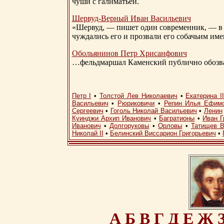
чуши с галиматьей.
Шервуд-Верный
Иван Васильевич
«Шервуд, — пишет один современник, — в 
чуждались его и прозвали его собачьим им
Обольянинов Петр Хрисанфович
…фельдмаршал Каменский публично обозвал
Петр I
•
Толстой Лев Николаевич
•
Екатерина I
Васильевич
•
Рюриковичи
•
Репин Илья Ефим
Сергеевич
•
Гоголь Николай Васильевич
•
Ленин
Куинджи Архип Иванович
•
Багратионы
•
Иван Г
Иванович
•
Долгоруковы
•
Орловы
•
Татищев В
Николай II
•
Белинский Виссарион Григорьевич
•
А
Б
В
Г
Д
Е
Ж