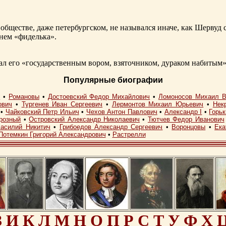
обществе, даже петербургском, не назывался иначе, как Шерву
енем «фиделька».
 его «государственным вором, взяточником, дураком набитым»
Популярные биографии
I
•
Романовы
•
Достоевский Федор Михайлович
•
Ломоносов Михаил В
ович
•
Тургенев Иван Сергеевич
•
Лермонтов Михаил Юрьевич
•
Нек
•
Чайковский Петр Ильич
•
Чехов Антон Павлович
•
Александр I
•
Горь
розный
•
Островский Александр Николаевич
•
Тютчев Федор Иванович
асилий Никитич
•
Грибоедов Александр Сергеевич
•
Воронцовы
•
Ека
Потемкин Григорий Александрович
•
Растрелли
З
И
К
Л
М
Н
О
П
Р
С
Т
У
Ф
Х