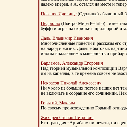
далеко вперед, а А. остался на месте и тепер
Поганое Идолище
(Одолище) - былинный 
Педрилло
(Пьетро-Мира Pedrillo) - извест
буффа и игры на скрипке в придворной ита
Даль, Владимир Иванович
Многочисленные повести и рассказы его стр
на народ и жизнь. Дальше бытовых картино
иногда впадающим в манерность и прибауто
Варламов, Александр Егорович
Над теорией музыкальной композиции Вар
им из капеллы, в те времена совсем не за
Некрасов Николай Алексеевич
Ни у кого из больших поэтов наших нет так
не включать в собрание его сочинений. Нек
Горький, Максим
По своему происхождению Горький отнюдь 
Жихарев Степан Петрович
Его трагедия «Артабан» ни печати, ни сцен