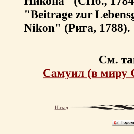
Никона" (СПб., 1784
"Beitrage zur Lebensg
Nikon" (Рига, 1788).
См. та
Самуил (в миру
Назад
Подел