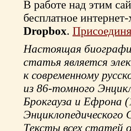
В работе над этим са
бесплатное интернет
Dropbox
.
Присоединя
Настоящая биографи
статья является эле
к современному русск
из
86-томного
Энцикл
Брокгауза и Ефрона
(
Энциклопедического С
Тексты всех статей 