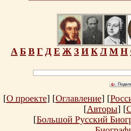
А
Б
В
Г
Д
Е
Ж
З
И
К
Л
М
Н
Подел
[
О проекте
] [
Оглавление
] [
Росс
[
Авторы
] [
[
Большой Русский Биог
Биограф