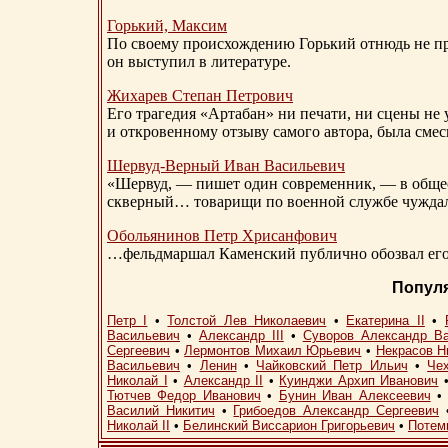
Горький, Максим
По своему происхождению Горький отнюдь не пр
он выступил в литературе.
Жихарев Степан Петрович
Его трагедия «Артабан» ни печати, ни сцены не 
и откровенному отзыву самого автора, была сме
Шервуд-Верный
Иван Васильевич
«Шервуд, — пишет один современник, — в общест
скверный… товарищи по военной службе чуждали
Обольянинов Петр Хрисанфович
…фельдмаршал Каменский публично обозвал его 
Попул
Петр I
•
Толстой Лев Николаевич
•
Екатерина II
•
Васильевич
•
Александр III
•
Суворов Александр В
Сергеевич
•
Лермонтов Михаил Юрьевич
•
Некрасов Н
Васильевич
•
Ленин
•
Чайковский Петр Ильич
•
Че
Николай I
•
Александр II
•
Куинджи Архип Иванович
Тютчев Федор Иванович
•
Бунин Иван Алексеевич
Василий Никитич
•
Грибоедов Александр Сергеевич
Николай II
•
Белинский Виссарион Григорьевич
•
Потем