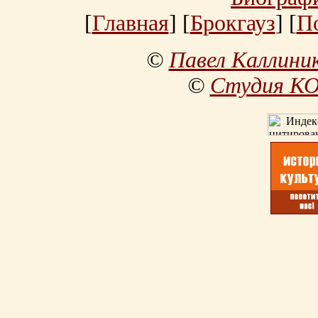
[
Главная
] [
Брокгауз
] [
П
©
Павел Каллини
©
Студия К