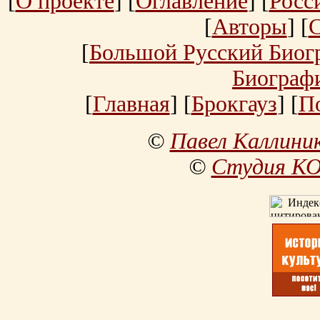
[
О проекте
] [
Оглавление
] [
Росс
[
Авторы
] [
[
Большой Русский Биог
Биограф
[
Главная
] [
Брокгауз
] [
П
©
Павел Каллини
©
Студия К