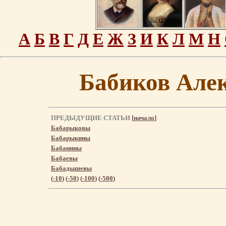
А
Б
В
Г
Д
Е
Ж
З
И
К
Л
М
Н
Бабиков Але
ПРЕДЫДУЩИЕ СТАТЬИ
[
начало
]
Бабарыковы
Бабарыкины
Бабанины
Бабаевы
Бабадышевы
(
-10
) (
-50
) (
-100
) (
-500
)