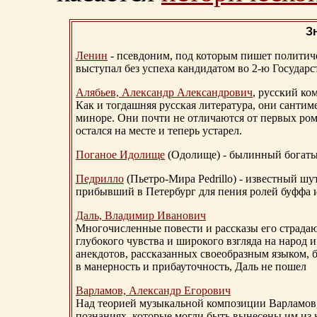
З
Ленин
- псевдоним, под которым пишет политичес
выступал без успеха кандидатом во 2-ю Государ
Алябьев, Александр Александрович
, русский ко
Как и тогдашняя русская литература, они сантим
миноре. Они почти не отличаются от первых ром
остался на месте и теперь устарел.
Поганое Идолище
(Одолище) - былинный богат
Педрилло
(Пьетро-Мира Pedrillo) - известный ш
прибывший в Петербург для пения ролей буффа и
Даль, Владимир Иванович
Многочисленные повести и рассказы его страдаю
глубокого чувства и широкого взгляда на народ 
анекдотов, рассказанных своеобразным языком, 
в манерность и прибауточность, Даль не пошел
Варламов, Александр Егорович
Над теорией музыкальной композиции Варламов
познаниях, которые могли быть вынесены им из к