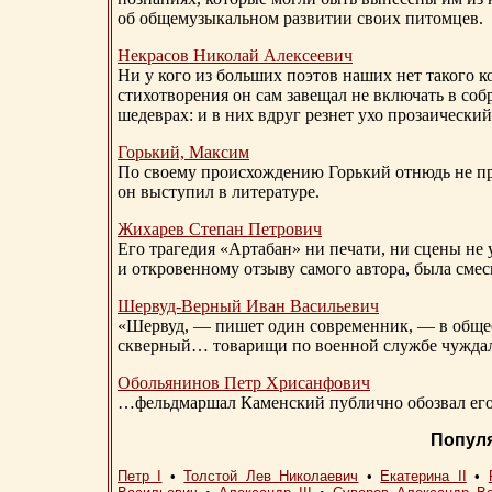
об общемузыкальном развитии своих питомцев.
Некрасов Николай Алексеевич
Ни у кого из больших поэтов наших нет такого к
стихотворения он сам завещал не включать в соб
шедеврах: и в них вдруг резнет ухо прозаический
Горький, Максим
По своему происхождению Горький отнюдь не пр
он выступил в литературе.
Жихарев Степан Петрович
Его трагедия «Артабан» ни печати, ни сцены не 
и откровенному отзыву самого автора, была сме
Шервуд-Верный
Иван Васильевич
«Шервуд, — пишет один современник, — в общест
скверный… товарищи по военной службе чуждали
Обольянинов Петр Хрисанфович
…фельдмаршал Каменский публично обозвал его 
Попул
Петр I
•
Толстой Лев Николаевич
•
Екатерина II
•