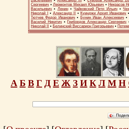
Васильевич
•
Александр III
•
Суворов Александр В
Сергеевич
•
Лермонтов Михаил Юрьевич
•
Некрасов Н
Васильевич
•
Ленин
•
Чайковский Петр Ильич
•
Че
Николай I
•
Александр II
•
Куинджи Архип Иванович
Тютчев Федор Иванович
•
Бунин Иван Алексеевич
Василий Никитич
•
Грибоедов Александр Сергеевич
Николай II
•
Белинский Виссарион Григорьевич
•
Потем
А
Б
В
Г
Д
Е
Ж
З
И
К
Л
М
Н
Подел