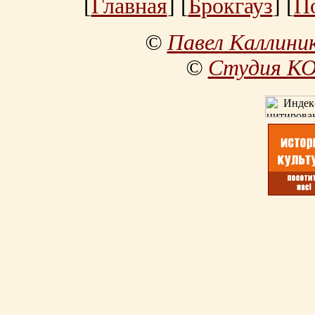
[
Главная
] [
Брокгауз
] [
П
©
Павел Каллини
©
Студия К