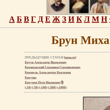
А
Б
В
Г
Д
Е
Ж
З
И
К
Л
М
Н
Брун Миха
ПРЕДЫДУЩИЕ СТАТЬИ
[
начало
]
Бруев Александр Яковлевич
Брояковский Серапион Серапионович
Брошель Александра Карловна
Броуны
Броунов Петр Иванович
(
-10
) (
-50
) (
-100
) (
-500
) (
-1000
)