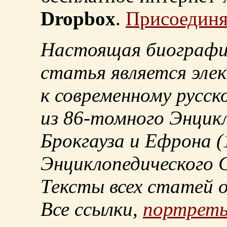
Dropbox
.
Присоединя
Настоящая биографи
статья является эле
к современному русск
из
86-томного
Энцикл
Брокгауза и Ефрона
(
Энциклопедического С
Тексты всех статей 
Все ссылки,
портрет