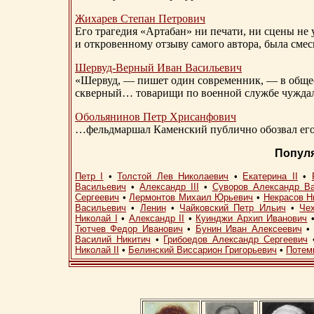
Жихарев Степан Петрович
Его трагедия «Артабан» ни печати, ни сцены не 
и откровенному отзыву самого автора, была сме
Шервуд-Верный
Иван Васильевич
«Шервуд, — пишет один современник, — в общест
скверный… товарищи по военной службе чуждали
Обольянинов Петр Хрисанфович
…фельдмаршал Каменский публично обозвал его 
Попул
Петр I
•
Толстой Лев Николаевич
•
Екатерина II
•
Васильевич
•
Александр III
•
Суворов Александр В
Сергеевич
•
Лермонтов Михаил Юрьевич
•
Некрасов Н
Васильевич
•
Ленин
•
Чайковский Петр Ильич
•
Че
Николай I
•
Александр II
•
Куинджи Архип Иванович
Тютчев Федор Иванович
•
Бунин Иван Алексеевич
Василий Никитич
•
Грибоедов Александр Сергеевич
Николай II
•
Белинский Виссарион Григорьевич
•
Потем