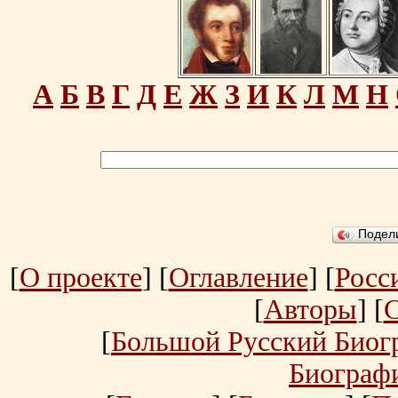
А
Б
В
Г
Д
Е
Ж
З
И
К
Л
М
Н
Подел
[
О проекте
] [
Оглавление
] [
Росс
[
Авторы
] [
[
Большой Русский Биог
Биограф