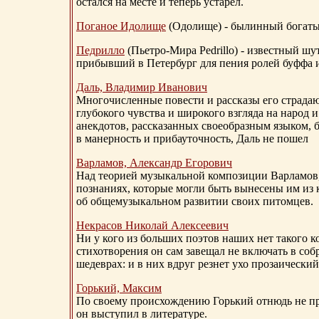
остался на месте и теперь устарел.
Поганое Идолище
(Одолище) - былинный богат
Педрилло
(Пьетро-Мира Pedrillo) - известный ш
прибывший в Петербург для пения ролей буффа и
Даль, Владимир Иванович
Многочисленные повести и рассказы его страдаю
глубокого чувства и широкого взгляда на народ 
анекдотов, рассказанных своеобразным языком, 
в манерность и прибауточность, Даль не пошел
Варламов, Александр Егорович
Над теорией музыкальной композиции Варламов
познаниях, которые могли быть вынесены им из к
об общемузыкальном развитии своих питомцев.
Некрасов Николай Алексеевич
Ни у кого из больших поэтов наших нет такого к
стихотворения он сам завещал не включать в соб
шедеврах: и в них вдруг резнет ухо прозаический
Горький, Максим
По своему происхождению Горький отнюдь не пр
он выступил в литературе.