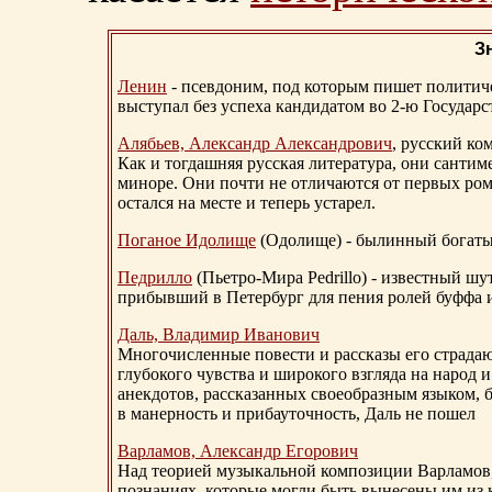
З
Ленин
- псевдоним, под которым пишет политичес
выступал без успеха кандидатом во 2-ю Государ
Алябьев, Александр Александрович
, русский ко
Как и тогдашняя русская литература, они сантим
миноре. Они почти не отличаются от первых ром
остался на месте и теперь устарел.
Поганое Идолище
(Одолище) - былинный богат
Педрилло
(Пьетро-Мира Pedrillo) - известный ш
прибывший в Петербург для пения ролей буффа и
Даль, Владимир Иванович
Многочисленные повести и рассказы его страдаю
глубокого чувства и широкого взгляда на народ 
анекдотов, рассказанных своеобразным языком, 
в манерность и прибауточность, Даль не пошел
Варламов, Александр Егорович
Над теорией музыкальной композиции Варламов
познаниях, которые могли быть вынесены им из к