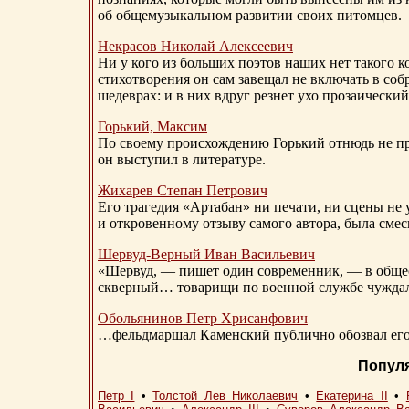
об общемузыкальном развитии своих питомцев.
Некрасов Николай Алексеевич
Ни у кого из больших поэтов наших нет такого к
стихотворения он сам завещал не включать в соб
шедеврах: и в них вдруг резнет ухо прозаический
Горький, Максим
По своему происхождению Горький отнюдь не пр
он выступил в литературе.
Жихарев Степан Петрович
Его трагедия «Артабан» ни печати, ни сцены не 
и откровенному отзыву самого автора, была сме
Шервуд-Верный
Иван Васильевич
«Шервуд, — пишет один современник, — в общест
скверный… товарищи по военной службе чуждали
Обольянинов Петр Хрисанфович
…фельдмаршал Каменский публично обозвал его 
Попул
Петр I
•
Толстой Лев Николаевич
•
Екатерина II
•