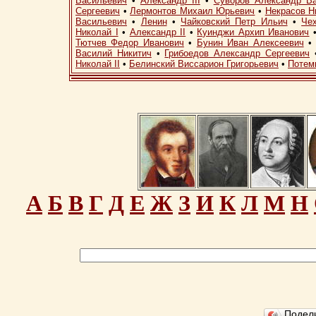
Васильевич
•
Александр III
•
Суворов Александр В
Сергеевич
•
Лермонтов Михаил Юрьевич
•
Некрасов Н
Васильевич
•
Ленин
•
Чайковский Петр Ильич
•
Че
Николай I
•
Александр II
•
Куинджи Архип Иванович
Тютчев Федор Иванович
•
Бунин Иван Алексеевич
Василий Никитич
•
Грибоедов Александр Сергеевич
Николай II
•
Белинский Виссарион Григорьевич
•
Потем
А
Б
В
Г
Д
Е
Ж
З
И
К
Л
М
Н
Подел