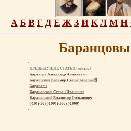
А
Б
В
Г
Д
Е
Ж
З
И
К
Л
М
Н
Баранцовы 
ПРЕДЫДУЩИЕ СТАТЬИ
[
начало
]
Баранцов Александр Алексеевич
Баранцевич Казимир Станиславович
Барановы
Барановский Степан Иванович
Барановский Владимир Степанович
(
-10
) (
-50
) (
-100
) (
-500
) (
-1000
)