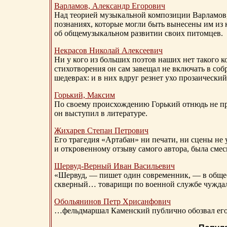
Варламов, Александр Егорович
Над теорией музыкальной композиции Варламов
познаниях, которые могли быть вынесены им из к
об общемузыкальном развитии своих питомцев.
Некрасов Николай Алексеевич
Ни у кого из больших поэтов наших нет такого к
стихотворения он сам завещал не включать в соб
шедеврах: и в них вдруг резнет ухо прозаический
Горький, Максим
По своему происхождению Горький отнюдь не пр
он выступил в литературе.
Жихарев Степан Петрович
Его трагедия «Артабан» ни печати, ни сцены не 
и откровенному отзыву самого автора, была сме
Шервуд-Верный
Иван Васильевич
«Шервуд, — пишет один современник, — в общест
скверный… товарищи по военной службе чуждали
Обольянинов Петр Хрисанфович
…фельдмаршал Каменский публично обозвал его 