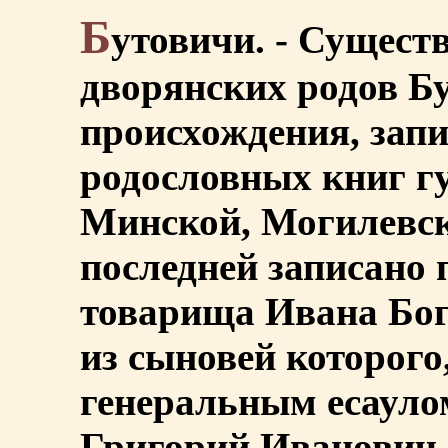
Б
утовичи. - Сущест
дворянских родов Б
происхождения, запи
родословных книг гу
Минской, Могилевск
последней записано 
товарища Ивана Бог
из сыновей которого
генеральным есаулом 
Григорий Иванович,