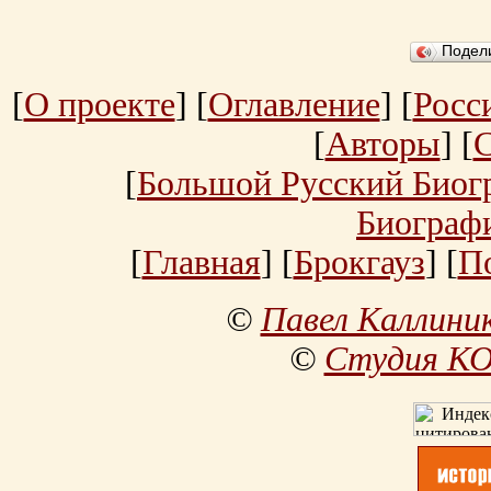
Подел
[
О проекте
] [
Оглавление
] [
Росс
[
Авторы
] [
[
Большой Русский Биог
Биограф
[
Главная
] [
Брокгауз
] [
П
©
Павел Каллини
©
Студия К