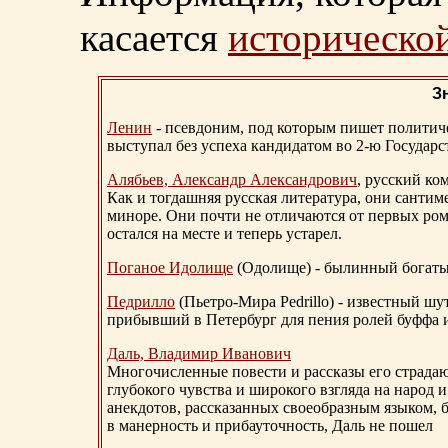
касается
исторической
З
Ленин
- псевдоним, под которым пишет политичес
выступал без успеха кандидатом во 2-ю Государ
Алябьев, Александр Александрович
, русский ко
Как и тогдашняя русская литература, они сантим
миноре. Они почти не отличаются от первых ром
остался на месте и теперь устарел.
Поганое Идолище
(Одолище) - былинный богат
Педрилло
(Пьетро-Мира Pedrillo) - известный ш
прибывший в Петербург для пения ролей буффа и
Даль, Владимир Иванович
Многочисленные повести и рассказы его страдаю
глубокого чувства и широкого взгляда на народ 
анекдотов, рассказанных своеобразным языком, 
в манерность и прибауточность, Даль не пошел