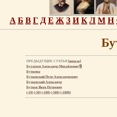
А
Б
В
Г
Д
Е
Ж
З
И
К
Л
М
Н
Бу
ПРЕДЫДУЩИЕ СТАТЬИ
[
начало
]
Бутлеров Александр Михайлович
Бутковы
Бутковский Петр Александрович
Бутковский Александр
Бутков Яков Петрович
(
-10
) (
-50
) (
-100
) (
-500
) (
-1000
)