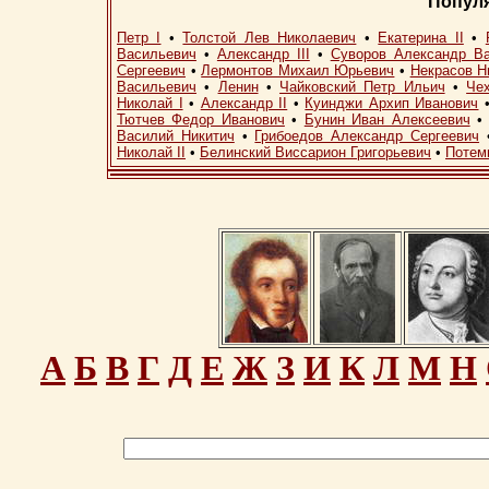
Попул
Петр I
•
Толстой Лев Николаевич
•
Екатерина II
•
Васильевич
•
Александр III
•
Суворов Александр В
Сергеевич
•
Лермонтов Михаил Юрьевич
•
Некрасов Н
Васильевич
•
Ленин
•
Чайковский Петр Ильич
•
Че
Николай I
•
Александр II
•
Куинджи Архип Иванович
Тютчев Федор Иванович
•
Бунин Иван Алексеевич
Василий Никитич
•
Грибоедов Александр Сергеевич
Николай II
•
Белинский Виссарион Григорьевич
•
Потем
А
Б
В
Г
Д
Е
Ж
З
И
К
Л
М
Н