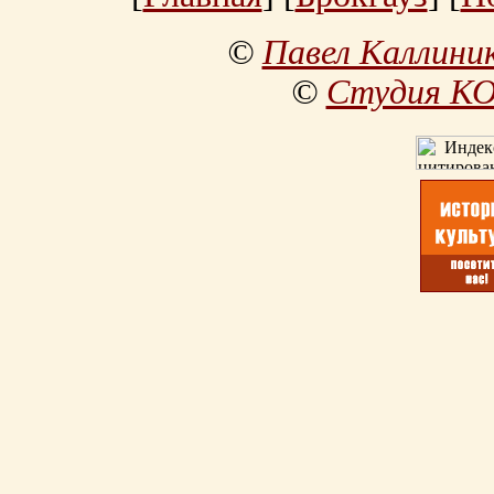
©
Павел Каллини
©
Студия К