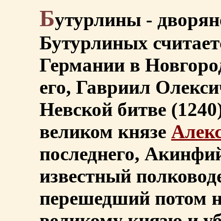
Б
утурлины - дворян
Бутурлиных считает
Германии в Новгород
его, Гавриил Олекси
Невской битве (1240
великом князе
Алек
последнего, Акинфий
известный полководе
перешедший потом н
великому князю и у