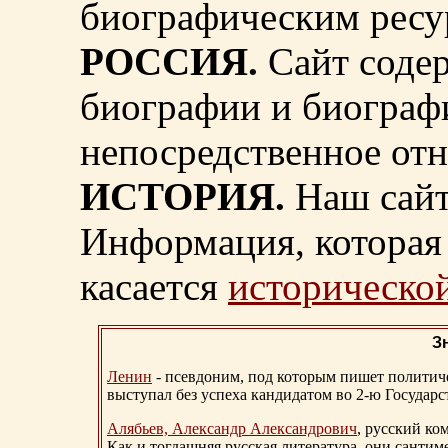
биографическим ресу
РОССИЯ.
Сайт содер
биографии и биограф
непосредственное от
ИСТОРИЯ.
Наш сайт
Информация, которая 
касается
исторической
З
Ленин
- псевдоним, под которым пишет политичес
выступал без успеха кандидатом во 2-ю Государ
Алябьев, Александр Александрович
, русский ко
Как и тогдашняя русская литература, они сантим