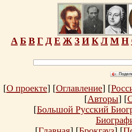
А
Б
В
Г
Д
Е
Ж
З
И
К
Л
М
Н
Подел
[
О проекте
] [
Оглавление
] [
Росс
[
Авторы
] [
[
Большой Русский Биог
Биограф
[
Главная
] [
Брокгауз
] [
П