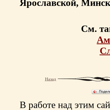
Ярославской, Минско
См. та
Ам
С
Назад
Подел
В работе над этим са