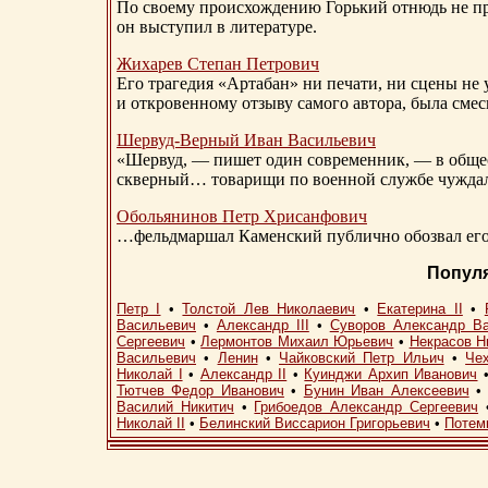
По своему происхождению Горький отнюдь не пр
он выступил в литературе.
Жихарев Степан Петрович
Его трагедия «Артабан» ни печати, ни сцены не 
и откровенному отзыву самого автора, была сме
Шервуд-Верный
Иван Васильевич
«Шервуд, — пишет один современник, — в общест
скверный… товарищи по военной службе чуждали
Обольянинов Петр Хрисанфович
…фельдмаршал Каменский публично обозвал его 
Попул
Петр I
•
Толстой Лев Николаевич
•
Екатерина II
•
Васильевич
•
Александр III
•
Суворов Александр В
Сергеевич
•
Лермонтов Михаил Юрьевич
•
Некрасов Н
Васильевич
•
Ленин
•
Чайковский Петр Ильич
•
Че
Николай I
•
Александр II
•
Куинджи Архип Иванович
Тютчев Федор Иванович
•
Бунин Иван Алексеевич
Василий Никитич
•
Грибоедов Александр Сергеевич
Николай II
•
Белинский Виссарион Григорьевич
•
Потем