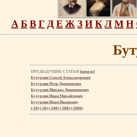
А
Б
В
Г
Д
Е
Ж
З
И
К
Л
М
Н
Бу
ПРЕДЫДУЩИЕ СТАТЬИ
[
начало
]
Бутурлин Сергей Александрович
Бутурлин Петр Дмитриевич
Бутурлин Михаил Димитриевич
Бутурлин Иван Михайлович
Бутурлин Иван Иванович
(
-10
) (
-50
) (
-100
) (
-500
) (
-1000
)