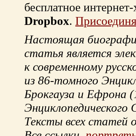
бесплатное интернет
Dropbox
.
Присоединя
Настоящая биографи
статья является эле
к современному русск
из
86-томного
Энцикл
Брокгауза и Ефрона
(
Энциклопедического С
Тексты всех статей 
Все ссылки,
портрет