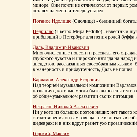
миноре. Они почти не отличаются от первых ром
остался на месте и теперь устарел.
Поганое Идолище
(Одолище) - былинный богат
Педрилло
(Пьетро-Мира Pedrillo) - известный ш
прибывший в Петербург для пения ролей буффа и
Даль, Владимир Иванович
Многочисленные повести и рассказы его страдаю
глубокого чувства и широкого взгляда на народ 
анекдотов, рассказанных своеобразным языком, 
в манерность и прибауточность, Даль не пошел
Варламов, Александр Егорович
Над теорией музыкальной композиции Варламов
познаниях, которые могли быть вынесены им из к
об общемузыкальном развитии своих питомцев.
Некрасов Николай Алексеевич
Ни у кого из больших поэтов наших нет такого к
стихотворения он сам завещал не включать в соб
шедеврах: и в них вдруг резнет ухо прозаический
Горький, Максим