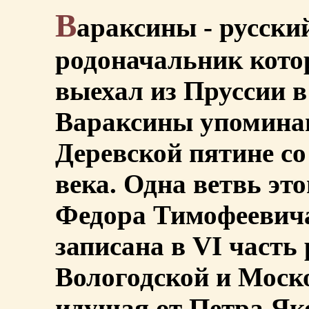
В
араксины - русски
родоначальник котор
выехал из Пруссии в
Вараксины упомина
Деревской пятине с
века. Одна ветвь эт
Федора Тимофеевича
записана в VI часть
Вологодской и Моско
идущая от Петра Як