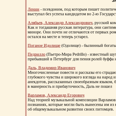
З
Ленин
- псевдоним, под которым пишет политичес
выступал без успеха кандидатом во 2-ю Государ
Алябьев, Александр Александрович
, русский ко
Как и тогдашняя русская литература, они сантим
миноре. Они почти не отличаются от первых ром
остался на месте и теперь устарел.
Поганое Идолище
(Одолище) - былинный богат
Педрилло
(Пьетро-Мира Pedrillo) - известный ш
прибывший в Петербург для пения ролей буффа и
Даль, Владимир Иванович
Многочисленные повести и рассказы его страдаю
глубокого чувства и широкого взгляда на народ 
анекдотов, рассказанных своеобразным языком, 
в манерность и прибауточность, Даль не пошел
Варламов, Александр Егорович
Над теорией музыкальной композиции Варламов
познаниях, которые могли быть вынесены им из к
об общемузыкальном развитии своих питомцев.