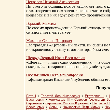
Некрасов Николай Алексеевич
Ни у кого из больших поэтов наших нет такого к
стихотворения он сам завещал не включать в соб
шедеврах: и в них вдруг резнет ухо прозаический
Горький, Максим
По своему происхождению Горький отнюдь не пр
он выступил в литературе.
Жихарев Степан Петрович
Его трагедия «Артабан» ни печати, ни сцены не 
и откровенному отзыву самого автора, была сме
Шервуд-Верный
Иван Васильевич
«Шервуд, — пишет один современник, — в общест
скверный… товарищи по военной службе чуждали
Обольянинов Петр Хрисанфович
…фельдмаршал Каменский публично обозвал его 
Попул
Петр I
•
Толстой Лев Николаевич
•
Екатерина II
•
Васильевич
•
Александр III
•
Суворов Александр В
Сергеевич
•
Лермонтов Михаил Юрьевич
•
Некрасов Н
Васильевич
•
Ленин
•
Чайковский Петр Ильич
•
Че