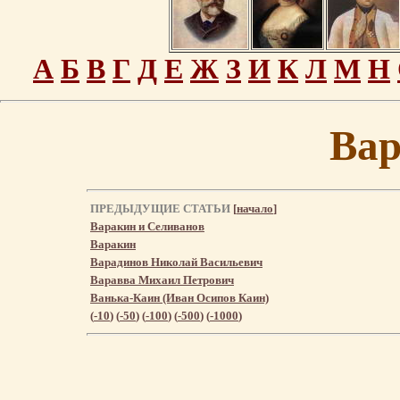
А
Б
В
Г
Д
Е
Ж
З
И
К
Л
М
Н
Ва
ПРЕДЫДУЩИЕ СТАТЬИ
[
начало
]
Варакин и Селиванов
Варакин
Варадинов Николай Васильевич
Варавва Михаил Петрович
Ванька-Каин (Иван Осипов Каин)
(
-10
) (
-50
) (
-100
) (
-500
) (
-1000
)