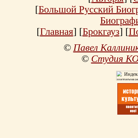
[
Большой Русский Биог
Биограф
[
Главная
] [
Брокгауз
] [
П
©
Павел Каллини
©
Студия К