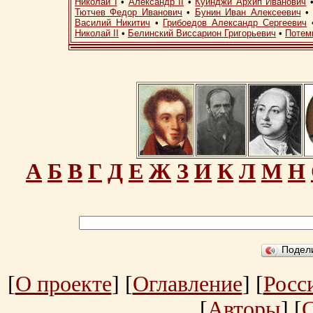
Николай I
•
Александр II
•
Куинджи Архип Иванович
Тютчев Федор Иванович
•
Бунин Иван Алексеевич
Василий Никитич
•
Грибоедов Александр Сергеевич
Николай II
•
Белинский Виссарион Григорьевич
•
Потем
А
Б
В
Г
Д
Е
Ж
З
И
К
Л
М
Н
Подел
[
О проекте
] [
Оглавление
] [
Росс
[
Авторы
] [