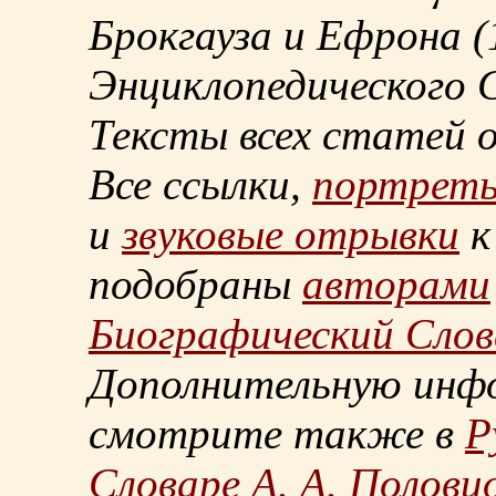
Брокгауза и Ефрона
(
Энциклопедического С
Тексты всех статей 
Все ссылки,
портрет
и
звуковые отрывки
к
подобраны
авторами
Биографический Слов
Дополнительную инф
смотрите также в
Р
Словаре А. А. Половц