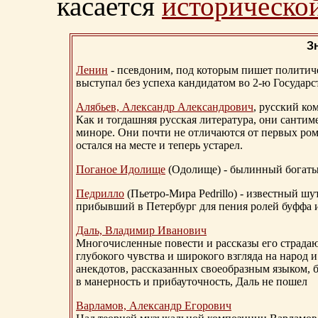
касается
исторической
З
Ленин
- псевдоним, под которым пишет политичес
выступал без успеха кандидатом во 2-ю Государ
Алябьев, Александр Александрович
, русский ко
Как и тогдашняя русская литература, они сантим
миноре. Они почти не отличаются от первых ром
остался на месте и теперь устарел.
Поганое Идолище
(Одолище) - былинный богат
Педрилло
(Пьетро-Мира Pedrillo) - известный ш
прибывший в Петербург для пения ролей буффа и
Даль, Владимир Иванович
Многочисленные повести и рассказы его страдаю
глубокого чувства и широкого взгляда на народ 
анекдотов, рассказанных своеобразным языком, 
в манерность и прибауточность, Даль не пошел
Варламов, Александр Егорович