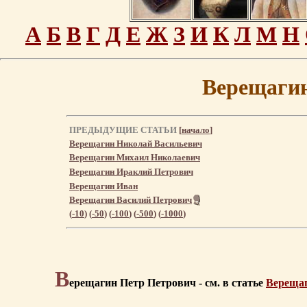
А
Б
В
Г
Д
Е
Ж
З
И
К
Л
М
Н
Верещагин
ПРЕДЫДУЩИЕ СТАТЬИ
[
начало
]
Верещагин Николай Васильевич
Верещагин Михаил Николаевич
Верещагин Ираклий Петрович
Верещагин Иван
Верещагин Василий Петрович
(
-10
) (
-50
) (
-100
) (
-500
) (
-1000
)
В
ерещагин Петр Петрович - см. в статье
Верещаг