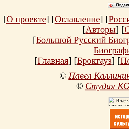
Подел
[
О проекте
] [
Оглавление
] [
Росс
[
Авторы
] [
[
Большой Русский Биог
Биограф
[
Главная
] [
Брокгауз
] [
П
©
Павел Каллини
©
Студия К