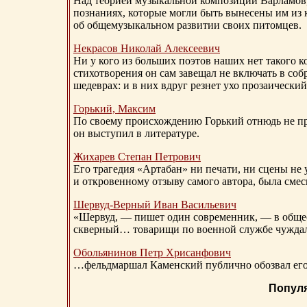
Над теорией музыкальной композиции Варламов
познаниях, которые могли быть вынесены им из к
об общемузыкальном развитии своих питомцев.
Некрасов Николай Алексеевич
Ни у кого из больших поэтов наших нет такого к
стихотворения он сам завещал не включать в соб
шедеврах: и в них вдруг резнет ухо прозаический
Горький, Максим
По своему происхождению Горький отнюдь не пр
он выступил в литературе.
Жихарев Степан Петрович
Его трагедия «Артабан» ни печати, ни сцены не 
и откровенному отзыву самого автора, была сме
Шервуд-Верный
Иван Васильевич
«Шервуд, — пишет один современник, — в общест
скверный… товарищи по военной службе чуждали
Обольянинов Петр Хрисанфович
…фельдмаршал Каменский публично обозвал его 
Попул