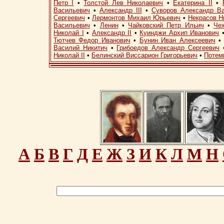
Петр I
•
Толстой Лев Николаевич
•
Екатерина II
•
Васильевич
•
Александр III
•
Суворов Александр В
Сергеевич
•
Лермонтов Михаил Юрьевич
•
Некрасов Н
Васильевич
•
Ленин
•
Чайковский Петр Ильич
•
Че
Николай I
•
Александр II
•
Куинджи Архип Иванович
Тютчев Федор Иванович
•
Бунин Иван Алексеевич
Василий Никитич
•
Грибоедов Александр Сергеевич
Николай II
•
Белинский Виссарион Григорьевич
•
Потем
А
Б
В
Г
Д
Е
Ж
З
И
К
Л
М
Н