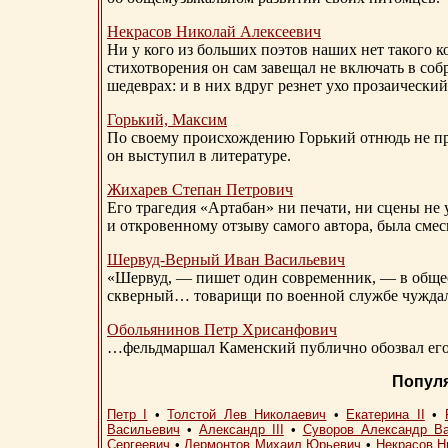
Некрасов Николай Алексеевич
Ни у кого из больших поэтов наших нет такого к
стихотворения он сам завещал не включать в соб
шедеврах: и в них вдруг резнет ухо прозаический
Горький, Максим
По своему происхождению Горький отнюдь не пр
он выступил в литературе.
Жихарев Степан Петрович
Его трагедия «Артабан» ни печати, ни сцены не 
и откровенному отзыву самого автора, была сме
Шервуд-Верный
Иван Васильевич
«Шервуд, — пишет один современник, — в общест
скверный… товарищи по военной службе чуждали
Обольянинов Петр Хрисанфович
…фельдмаршал Каменский публично обозвал его 
Попул
Петр I
•
Толстой Лев Николаевич
•
Екатерина II
•
Васильевич
•
Александр III
•
Суворов Александр В
Сергеевич
•
Лермонтов Михаил Юрьевич
•
Некрасов Н