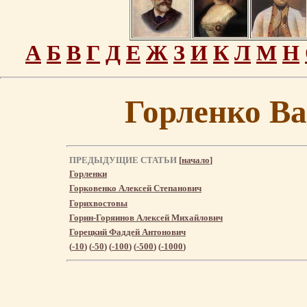
А
Б
В
Г
Д
Е
Ж
З
И
К
Л
М
Н
Горленко В
ПРЕДЫДУЩИЕ СТАТЬИ
[
начало
]
Горленки
Горковенко Алексей Степанович
Горихвостовы
Горин-Горяинов Алексей Михайлович
Горецкий Фаддей Антонович
(
-10
) (
-50
) (
-100
) (
-500
) (
-1000
)