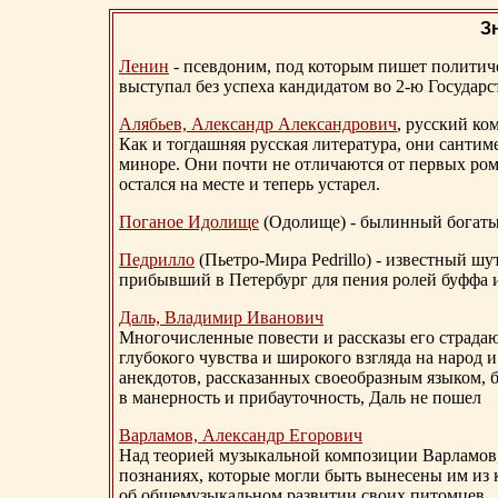
З
Ленин
- псевдоним, под которым пишет политичес
выступал без успеха кандидатом во 2-ю Государ
Алябьев, Александр Александрович
, русский ко
Как и тогдашняя русская литература, они сантим
миноре. Они почти не отличаются от первых ром
остался на месте и теперь устарел.
Поганое Идолище
(Одолище) - былинный богат
Педрилло
(Пьетро-Мира Pedrillo) - известный ш
прибывший в Петербург для пения ролей буффа и
Даль, Владимир Иванович
Многочисленные повести и рассказы его страдаю
глубокого чувства и широкого взгляда на народ 
анекдотов, рассказанных своеобразным языком, 
в манерность и прибауточность, Даль не пошел
Варламов, Александр Егорович
Над теорией музыкальной композиции Варламов
познаниях, которые могли быть вынесены им из к
об общемузыкальном развитии своих питомцев.