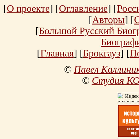
[
О проекте
] [
Оглавление
] [
Росс
[
Авторы
] [
[
Большой Русский Биог
Биограф
[
Главная
] [
Брокгауз
] [
П
©
Павел Каллини
©
Студия К