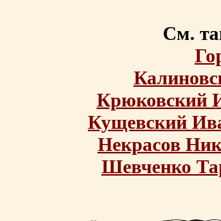
См. та
Го
Калиновс
Крюковский И
Кущевский Ив
Некрасов Ник
Шевченко Та