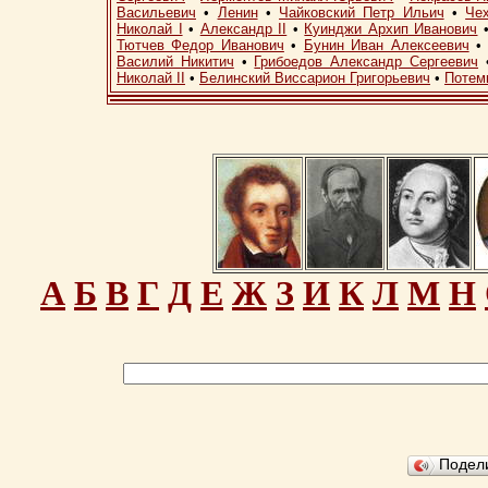
Васильевич
•
Ленин
•
Чайковский Петр Ильич
•
Че
Николай I
•
Александр II
•
Куинджи Архип Иванович
Тютчев Федор Иванович
•
Бунин Иван Алексеевич
Василий Никитич
•
Грибоедов Александр Сергеевич
Николай II
•
Белинский Виссарион Григорьевич
•
Потем
А
Б
В
Г
Д
Е
Ж
З
И
К
Л
М
Н
Подел