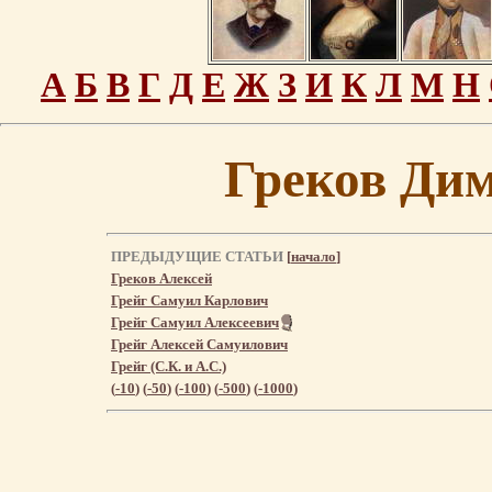
А
Б
В
Г
Д
Е
Ж
З
И
К
Л
М
Н
Греков Ди
ПРЕДЫДУЩИЕ СТАТЬИ
[
начало
]
Греков Алексей
Грейг Самуил Карлович
Грейг Самуил Алексеевич
Грейг Алексей Самуилович
Грейг (С.К. и А.С.)
(
-10
) (
-50
) (
-100
) (
-500
) (
-1000
)