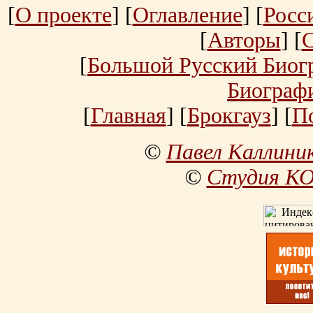
[
О проекте
] [
Оглавление
] [
Росс
[
Авторы
] [
[
Большой Русский Биог
Биограф
[
Главная
] [
Брокгауз
] [
П
©
Павел Каллини
©
Студия К