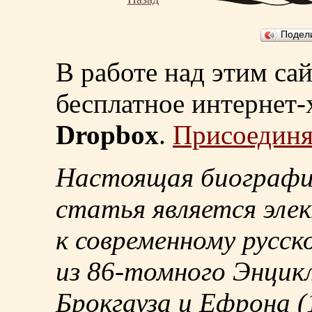
Подел
В работе над этим са
бесплатное интернет
Dropbox
.
Присоединя
Настоящая биографи
статья является эле
к современному русск
из
86-томного
Энцикл
Брокгауза и Ефрона
(