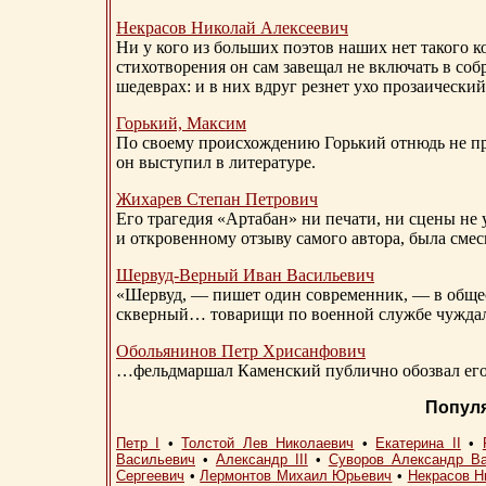
Некрасов Николай Алексеевич
Ни у кого из больших поэтов наших нет такого к
стихотворения он сам завещал не включать в соб
шедеврах: и в них вдруг резнет ухо прозаический
Горький, Максим
По своему происхождению Горький отнюдь не пр
он выступил в литературе.
Жихарев Степан Петрович
Его трагедия «Артабан» ни печати, ни сцены не 
и откровенному отзыву самого автора, была сме
Шервуд-Верный
Иван Васильевич
«Шервуд, — пишет один современник, — в общест
скверный… товарищи по военной службе чуждали
Обольянинов Петр Хрисанфович
…фельдмаршал Каменский публично обозвал его 
Попул
Петр I
•
Толстой Лев Николаевич
•
Екатерина II
•
Васильевич
•
Александр III
•
Суворов Александр В
Сергеевич
•
Лермонтов Михаил Юрьевич
•
Некрасов Н