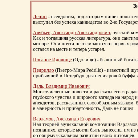
З
Ленин
- псевдоним, под которым пишет политичес
выступал без успеха кандидатом во 2-ю Государ
Алябьев, Александр Александрович
, русский ко
Как и тогдашняя русская литература, они сантим
миноре. Они почти не отличаются от первых ром
остался на месте и теперь устарел.
Поганое Идолище
(Одолище) - былинный богат
Педрилло
(Пьетро-Мира Pedrillo) - известный ш
прибывший в Петербург для пения ролей буффа и
Даль, Владимир Иванович
Многочисленные повести и рассказы его страдаю
глубокого чувства и широкого взгляда на народ 
анекдотов, рассказанных своеобразным языком, 
в манерность и прибауточность, Даль не пошел
Варламов, Александр Егорович
Над теорией музыкальной композиции Варламов
познаниях, которые могли быть вынесены им из к
об общемузыкальном развитии своих питомцев.