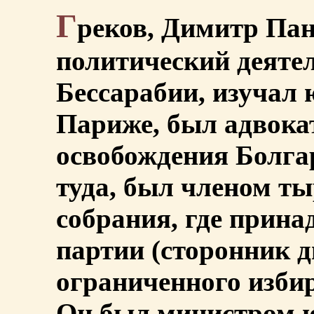
Г
реков, Димитр Пан
политический деятель
Бессарабии, изучал
Париже, был адвока
освобождения Болгар
туда, был членом т
собрания, где прина
партии (сторонник 
ограниченного избира
Он был министром ю