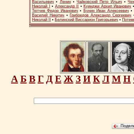
Васильевич
•
Ленин
•
Чайковский Петр Ильич
•
Че
Николай I
•
Александр II
•
Куинджи Архип Иванович
Тютчев Федор Иванович
•
Бунин Иван Алексеевич
Василий Никитич
•
Грибоедов Александр Сергеевич
Николай II
•
Белинский Виссарион Григорьевич
•
Потем
А
Б
В
Г
Д
Е
Ж
З
И
К
Л
М
Н
Подел