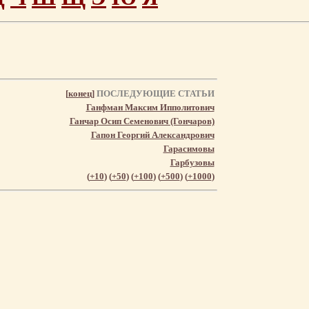
[
конец
]
ПОСЛЕДУЮЩИЕ СТАТЬИ
Ганфман Максим Ипполитович
Ганчар Осип Семенович (Гончаров)
Гапон Георгий Александрович
Гарасимовы
Гарбузовы
(
+10
) (
+50
) (
+100
) (
+500
) (
+1000
)