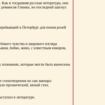
. Как и тогдашняя русская литература, они
х романсов Глинки, но последний шагнул
 прибывший в Петербург для пения ролей
бокого чувства и широкого взгляда
ыком, бойко, живо, с известным юмором,
ых познаниях, которые могли быть вынесены
е стихотворения он сам завещал
 ухо прозаический, вялый стих.
ыступил в литературе.