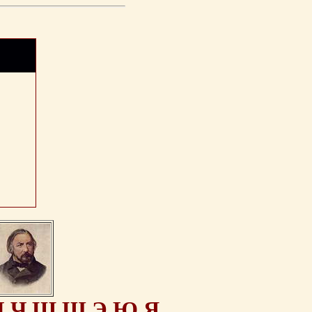
Ц
Ч
Ш
Щ
Э
Ю
Я