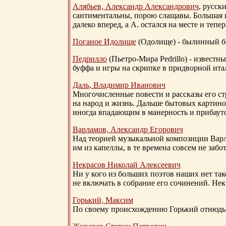
Алябьев, Александр Александрович
, русск
сантиментальны, порою слащавы. Большая и
далеко вперед, а А. остался на месте и тепер
Поганое Идолище
(Одолище) - былинный 
Педрилло
(Пьетро-Мира Pedrillo) - извест
буффа и игры на скрипке в придворной ита
Даль, Владимир Иванович
Многочисленные повести и рассказы его стр
на народ и жизнь. Дальше бытовых картино
иногда впадающим в манерность и прибауто
Варламов, Александр Егорович
Над теорией музыкальной композиции Вар
им из капеллы, в те времена совсем не за
Некрасов Николай Алексеевич
Ни у кого из больших поэтов наших нет так
не включать в собрание его сочинений. Нек
Горький, Максим
По своему происхождению Горький отнюдь 