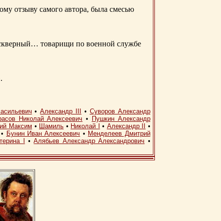
ому отзыву самого автора, была смесью
д скверный… товарищи по военной службе
.
асильевич
•
Александр III
•
Суворов Александр
расов Николай Алексеевич
•
Пушкин Александр
кий Максим
•
Шамиль
•
Николай I
•
Александр II
•
•
Бунин Иван Алексеевич
•
Менделеев Дмитрий
терина I
•
Алябьев Александр Александрович
•