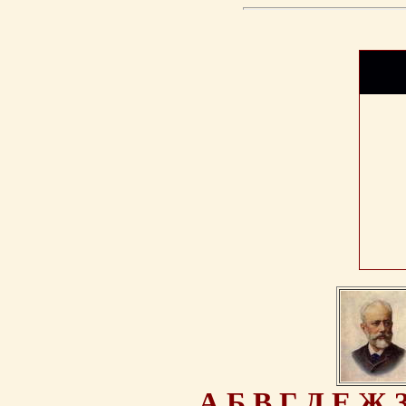
А
Б
В
Г
Д
Е
Ж