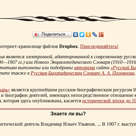
Поделиться…
 интернет-хранилище файлов
Dropbox
.
Присоединяйтесь!
 является электронной, адаптированной к современному русско
90—1907 гг.
) или Нового Энциклопедического Словаря (
1910—1916 
статьям выполнены или подобраны
авторами
сайта
«Русский Б
трите также в
Русском Биографическом Словаре А. А. Половцова
.
варь»
является крупнейшим русским биографическим ресурсом И
 и биографии деятелей, имеющих непосредственное отношение 
которая здесь опубликована, касается
исторической эпохи до 1
Знаете ли вы?
тический деятель Владимир Ильич Ульянов. ... В 1907 г. выступ