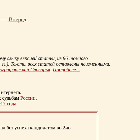
Вперед
му языку версией статьи, из
86-томного
гг.
). Тексты всех статей оставлены неизменными.
иографический Словарь»
.
Подробнее…
нтернета.
к судьбам
России
.
917 года
.
ал без успеха кандидатом во 2-ю