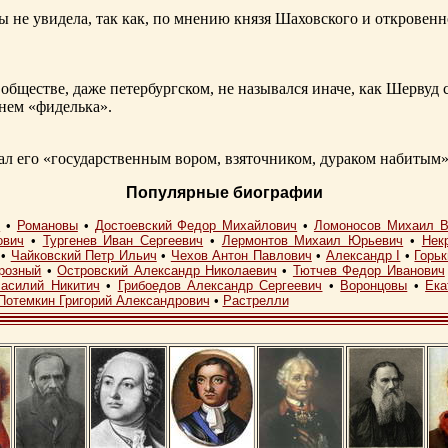
ы не увидела, так как, по мнению князя Шаховского и откровенн
обществе, даже петербургском, не назывался иначе, как Шерву
енем «фиделька».
 его «государственным вором, взяточником, дураком набитым»
Популярные биографии
I
•
Романовы
•
Достоевский Федор Михайлович
•
Ломоносов Михаил В
ович
•
Тургенев Иван Сергеевич
•
Лермонтов Михаил Юрьевич
•
Нек
•
Чайковский Петр Ильич
•
Чехов Антон Павлович
•
Александр I
•
Горь
розный
•
Островский Александр Николаевич
•
Тютчев Федор Иванович
асилий Никитич
•
Грибоедов Александр Сергеевич
•
Воронцовы
•
Ека
Потемкин Григорий Александрович
•
Растрелли