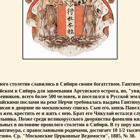
лого столетия славились в Сибири своим богатством. Гантим
йском в Сибирь для завоевания Аргунского острога, но, "ув
енников, всего более 500 человек, и поселился в Русской зем
айскими послами на реке Нерчи требовалась выдача Гантимура
писан в дворяне по московскому списку. Сын его, князь Павел
и жен, крестить ее и жить с нею. Брат его Чикулай остался с
льника. Позже среди великорусского дворянства фамилия кня
льных в половине прошлого столетия в Сибири. В ту пору к
нтимура, с православными родичами, достигает 10 1/2 тысяч
езово. Ср. "Московские Церковные Ведомости", 1885, № 38.