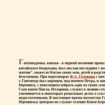
Г
антимуровы, князья - в первой половине прош
китайского богдыхана, был послан последним с во
житию", вывез из Китая своих жен, детей и родств
безуспешно. При переговорах
Ф.А. Головина
с кит
г. Гантимур был окрещен, под именем Петра, и за
Нерчинск, с повелением избрать одну из своих сем
Сын князя Павла, Илларион, служил в звании сто
упоминается в некоторых розыскных делах о ссы
недостаточными. В настоящее время потомство Га
Нерчинска; центром их служит селение Князе-Бер