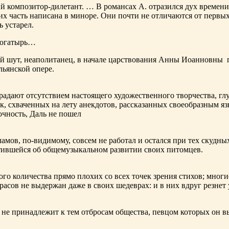
ий композитор-дилетант. … В романсах А. отразился дух времени
х часть написана в миноре. Они почти не отличаются от первы
ь устарел.
богатырь…
ный шут, неаполитанец, в начале царствования Анны Иоанновны
льянской опере.
адают отсутствием настоящего художественного творчества, глу
к, схваченных на лету анекдотов, рассказанных своеобразным яз
чность, Даль не пошел
ламов,
по-видимому
, совсем не работал и остался при тех скудн
ботившейся об общемузыкальном развитии своих питомцев.
ого количества прямо плохих со всех точек зрения стихов; многи
расов не выдержан даже в своих шедеврах: и в них вдруг резнет
не принадлежит к тем отбросам общества, певцом которых он в