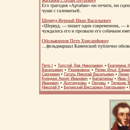
Жихарев Степан Петрович
Его трагедия «Артабан» ни печати, ни сцен
чуши с галиматьей.
Шервуд-Верный
Иван Васильевич
«Шервуд, — пишет один современник, — в 
чуждались его и прозвали его собачьим им
Обольянинов Петр Хрисанфович
…фельдмаршал Каменский публично обозвал
Петр I
•
Толстой Лев Николаевич
•
Екатерина I
Васильевич
•
Рюриковичи
•
Репин Илья Ефим
Сергеевич
•
Гоголь Николай Васильевич
•
Ленин
Куинджи Архип Иванович
•
Багратионы
•
Иван Г
Иванович
•
Долгоруковы
•
Орловы
•
Татищев В
Николай II
•
Белинский Виссарион Григорьевич
•