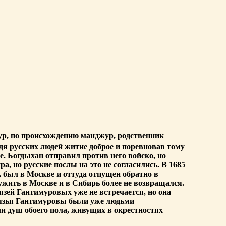
ур, по происхождению манджур, родственник
идя русских людей житие доброе и поревновав тому
ле. Богдыхан отправил против него войско, но
, но русские послы на это не согласились. В 1685
, был в Москве и оттуда отпущен обратно в
лужить в Москве и в Сибирь более не возвращался.
зей Гантимуровых уже не встречается, но она
нязья Гантимуровы были уже людьми
и душ обоего пола, живущих в окрестностях