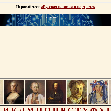
Игровой тест
«Русская история в портрете»
З
И
К
Л
М
Н
О
П
Р
С
Т
У
Ф
Х