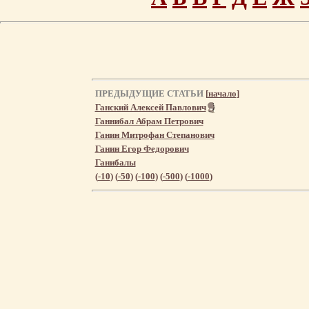
ПРЕДЫДУЩИЕ СТАТЬИ
[
начало
]
Ганский Алексей Павлович
Ганнибал Абрам Петрович
Ганин Митрофан Степанович
Ганин Егор Федорович
Ганибалы
(
-10
) (
-50
) (
-100
) (
-500
) (
-1000
)