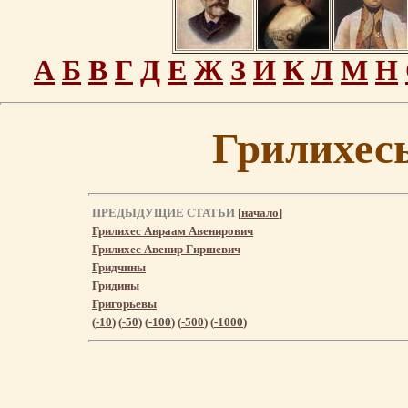
А
Б
В
Г
Д
Е
Ж
З
И
К
Л
М
Н
Грилихес
ПРЕДЫДУЩИЕ СТАТЬИ
[
начало
]
Грилихес Авраам Авенирович
Грилихес Авенир Гиршевич
Гридчины
Гридины
Григорьевы
(
-10
) (
-50
) (
-100
) (
-500
) (
-1000
)