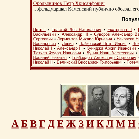
Обольянинов Петр Хрисанфович
…фельдмаршал Каменский публично обозвал его 
Попул
Петр I
•
Толстой Лев Николаевич
•
Екатерина II
•
Васильевич
•
Александр III
•
Суворов Александр В
Сергеевич
•
Лермонтов Михаил Юрьевич
•
Некрасов Н
Васильевич
•
Ленин
•
Чайковский Петр Ильич
•
Че
Николай I
•
Александр II
•
Куинджи Архип Иванович
Тютчев Федор Иванович
•
Бунин Иван Алексеевич
Василий Никитич
•
Грибоедов Александр Сергеевич
Николай II
•
Белинский Виссарион Григорьевич
•
Потем
А
Б
В
Г
Д
Е
Ж
З
И
К
Л
М
Н