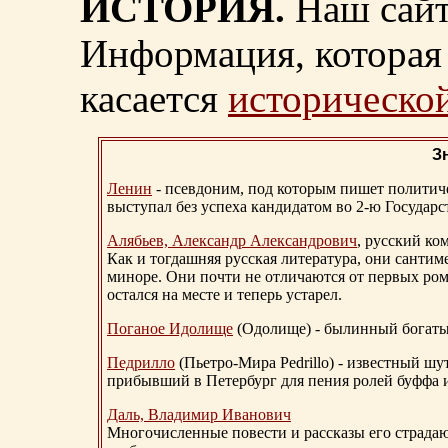
ИСТОРИЯ.
Наш сайт
Информация, которая 
касается
исторической
З
Ленин
- псевдоним, под которым пишет политичес
выступал без успеха кандидатом во 2-ю Государ
Алябьев, Александр Александрович
, русский ко
Как и тогдашняя русская литература, они сантим
миноре. Они почти не отличаются от первых ром
остался на месте и теперь устарел.
Поганое Идолище
(Одолище) - былинный богат
Педрилло
(Пьетро-Мира Pedrillo) - известный ш
прибывший в Петербург для пения ролей буффа и
Даль, Владимир Иванович
Многочисленные повести и рассказы его страдаю