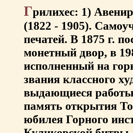
Г
рилихес: 1) Авени
(1822 - 1905). Само
печатей. В 1875 г. п
монетный двор, в 198
исполненный на горн
звания классного ху
выдающиеся работы:
память открытия То
юбилея Горного инс
Куликовской битвы,