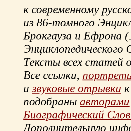
к современному русск
из
86-томного
Энцикл
Брокгауза и Ефрона
(
Энциклопедического С
Тексты всех статей 
Все ссылки,
портрет
и
звуковые отрывки
к
подобраны
авторами
Биографический Слов
Дополнительную инф