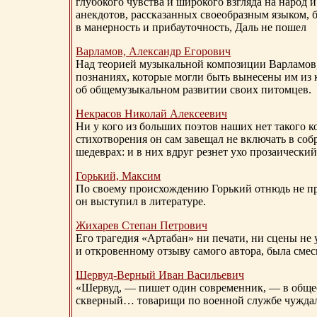
глубокого чувства и широкого взгляда на народ 
анекдотов, рассказанных своеобразным языком, 
в манерность и прибауточность, Даль не пошел
Варламов, Александр Егорович
Над теорией музыкальной композиции Варламов
познаниях, которые могли быть вынесены им из к
об общемузыкальном развитии своих питомцев.
Некрасов Николай Алексеевич
Ни у кого из больших поэтов наших нет такого к
стихотворения он сам завещал не включать в соб
шедеврах: и в них вдруг резнет ухо прозаический
Горький, Максим
По своему происхождению Горький отнюдь не пр
он выступил в литературе.
Жихарев Степан Петрович
Его трагедия «Артабан» ни печати, ни сцены не 
и откровенному отзыву самого автора, была сме
Шервуд-Верный
Иван Васильевич
«Шервуд, — пишет один современник, — в общест
скверный… товарищи по военной службе чуждали