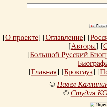
Подел
[
О проекте
] [
Оглавление
] [
Росс
[
Авторы
] [
[
Большой Русский Биог
Биограф
[
Главная
] [
Брокгауз
] [
П
©
Павел Каллини
©
Студия К