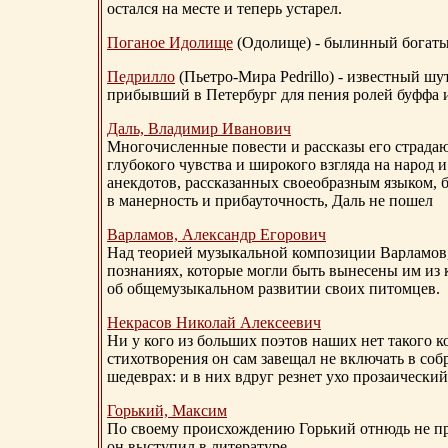
остался на месте и теперь устарел.
Поганое Идолище
(Одолище) - былинный богат
Педрилло
(Пьетро-Мира Pedrillo) - известный ш
прибывший в Петербург для пения ролей буффа и
Даль, Владимир Иванович
Многочисленные повести и рассказы его страдаю
глубокого чувства и широкого взгляда на народ 
анекдотов, рассказанных своеобразным языком, 
в манерность и прибауточность, Даль не пошел
Варламов, Александр Егорович
Над теорией музыкальной композиции Варламов
познаниях, которые могли быть вынесены им из к
об общемузыкальном развитии своих питомцев.
Некрасов Николай Алексеевич
Ни у кого из больших поэтов наших нет такого к
стихотворения он сам завещал не включать в соб
шедеврах: и в них вдруг резнет ухо прозаический
Горький, Максим
По своему происхождению Горький отнюдь не пр
он выступил в литературе.