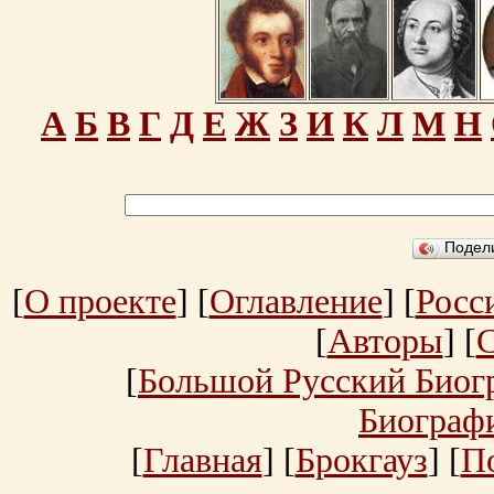
А
Б
В
Г
Д
Е
Ж
З
И
К
Л
М
Н
Подел
[
О проекте
] [
Оглавление
] [
Росс
[
Авторы
] [
[
Большой Русский Биог
Биограф
[
Главная
] [
Брокгауз
] [
П