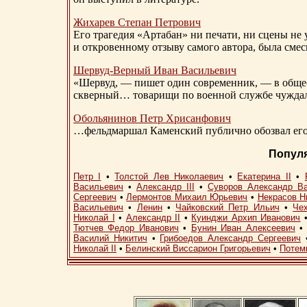
Жихарев Степан Петрович
Его трагедия «Артабан» ни печати, ни сцены не 
и откровенному отзыву самого автора, была сме
Шервуд-Верный
Иван Васильевич
«Шервуд, — пишет один современник, — в общест
скверный… товарищи по военной службе чуждали
Обольянинов Петр Хрисанфович
…фельдмаршал Каменский публично обозвал его 
Попул
Петр I
•
Толстой Лев Николаевич
•
Екатерина II
•
Васильевич
•
Александр III
•
Суворов Александр В
Сергеевич
•
Лермонтов Михаил Юрьевич
•
Некрасов Н
Васильевич
•
Ленин
•
Чайковский Петр Ильич
•
Че
Николай I
•
Александр II
•
Куинджи Архип Иванович
Тютчев Федор Иванович
•
Бунин Иван Алексеевич
Василий Никитич
•
Грибоедов Александр Сергеевич
Николай II
•
Белинский Виссарион Григорьевич
•
Потем