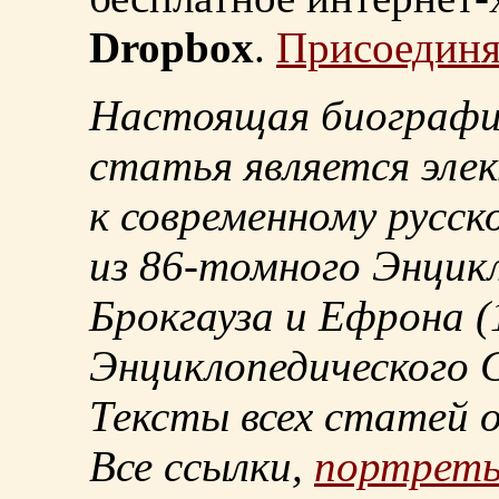
Dropbox
.
Присоединя
Настоящая биографи
статья является эле
к современному русск
из
86-томного
Энцикл
Брокгауза и Ефрона
(
Энциклопедического С
Тексты всех статей 
Все ссылки,
портрет