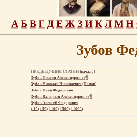
А
Б
В
Г
Д
Е
Ж
З
И
К
Л
М
Н
Зубов Фе
ПРЕДЫДУЩИЕ СТАТЬИ
[
начало
]
Зубов Платон Александрович
Зубов Николай Николаевич (Попов)
Зубов Иван Федорович
Зубов Валериан Александрович
Зубов Алексей Федорович
(
-10
) (
-50
) (
-100
) (
-500
) (
-1000
)