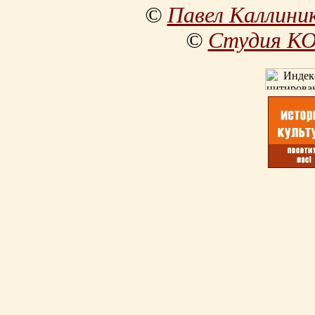
©
Павел Каллини
©
Студия К