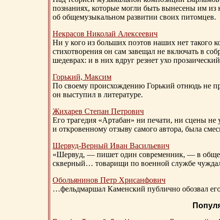
познаниях, которые могли быть вынесены им из к
об общемузыкальном развитии своих питомцев.
Некрасов Николай Алексеевич
Ни у кого из больших поэтов наших нет такого к
стихотворения он сам завещал не включать в соб
шедеврах: и в них вдруг резнет ухо прозаический
Горький, Максим
По своему происхождению Горький отнюдь не пр
он выступил в литературе.
Жихарев Степан Петрович
Его трагедия «Артабан» ни печати, ни сцены не 
и откровенному отзыву самого автора, была сме
Шервуд-Верный
Иван Васильевич
«Шервуд, — пишет один современник, — в общест
скверный… товарищи по военной службе чуждали
Обольянинов Петр Хрисанфович
…фельдмаршал Каменский публично обозвал его 
Попул