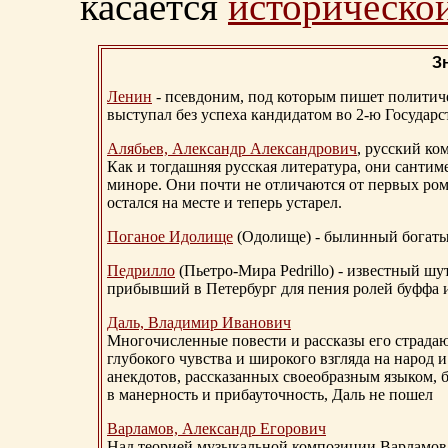
касается
исторической
З
Ленин
- псевдоним, под которым пишет политичес
выступал без успеха кандидатом во 2-ю Государ
Алябьев, Александр Александрович
, русский ко
Как и тогдашняя русская литература, они сантим
миноре. Они почти не отличаются от первых ром
остался на месте и теперь устарел.
Поганое Идолище
(Одолище) - былинный богат
Педрилло
(Пьетро-Мира Pedrillo) - известный ш
прибывший в Петербург для пения ролей буффа и
Даль, Владимир Иванович
Многочисленные повести и рассказы его страдаю
глубокого чувства и широкого взгляда на народ 
анекдотов, рассказанных своеобразным языком, 
в манерность и прибауточность, Даль не пошел
Варламов, Александр Егорович
Над теорией музыкальной композиции Варламов