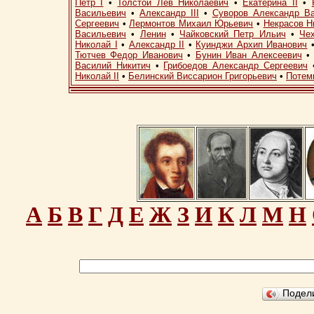
Петр I
•
Толстой Лев Николаевич
•
Екатерина II
•
Васильевич
•
Александр III
•
Суворов Александр В
Сергеевич
•
Лермонтов Михаил Юрьевич
•
Некрасов Н
Васильевич
•
Ленин
•
Чайковский Петр Ильич
•
Че
Николай I
•
Александр II
•
Куинджи Архип Иванович
Тютчев Федор Иванович
•
Бунин Иван Алексеевич
Василий Никитич
•
Грибоедов Александр Сергеевич
Николай II
•
Белинский Виссарион Григорьевич
•
Потем
А
Б
В
Г
Д
Е
Ж
З
И
К
Л
М
Н
Подел