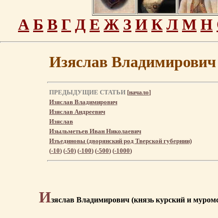
А
Б
В
Г
Д
Е
Ж
З
И
К
Л
М
Н
Изяслав Владимирович 
ПРЕДЫДУЩИЕ СТАТЬИ
[
начало
]
Изяслав Владимирович
Изяслав Андреевич
Изяслав
Изыльметьев Иван Николаевич
Изъединовы (дворянский род Тверской губернии)
(
-10
) (
-50
) (
-100
) (
-500
) (
-1000
)
И
зяслав Владимирович (князь курский и муромск