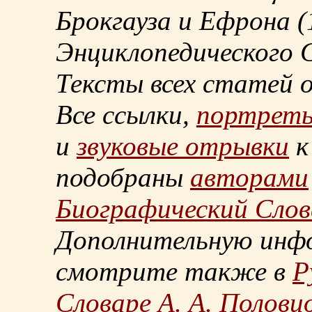
Брокгауза и Ефрона
(
Энциклопедического С
Тексты всех статей 
Все ссылки,
портрет
и
звуковые отрывки
к
подобраны
авторами
Биографический Слов
Дополнительную инф
смотрите также в
Р
Словаре А. А. Половц