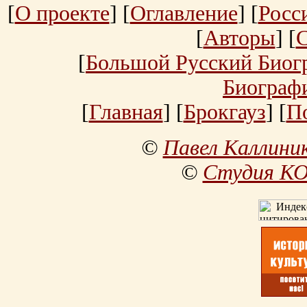
[
О проекте
] [
Оглавление
] [
Росс
[
Авторы
] [
[
Большой Русский Биог
Биограф
[
Главная
] [
Брокгауз
] [
П
©
Павел Каллини
©
Студия К