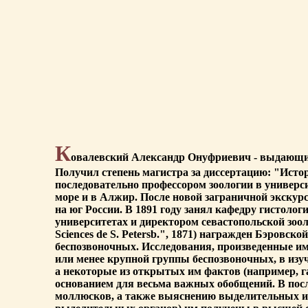
К
овалевский Александр Онуфриевич - выдающийся
Получил степень магистра за диссертацию: "Истор
последовательно профессором зоологии в универси
море и в Алжир. После новой заграничной экскур
на юг России. В 1891 году занял кафедру гистоло
университетах и директором севастопольской зооло
Sciences de S. Petersb.", 1871) награжден Бэров
беспозвоночных. Исследования, произведенные им 
или менее крупной группы беспозвоночных, в изу
а некоторые из открытых им фактов (например, га
основанием для весьма важных обобщений. В пос
моллюсков, а также выяснению выделительных и ф