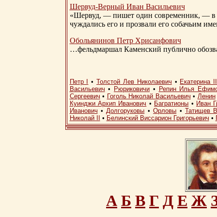
Шервуд-Верный
Иван Васильевич
«Шервуд, — пишет один современник, — в 
чуждались его и прозвали его собачьим им
Обольянинов Петр Хрисанфович
…фельдмаршал Каменский публично обозвал
Петр I
•
Толстой Лев Николаевич
•
Екатерина I
Васильевич
•
Рюриковичи
•
Репин Илья Ефим
Сергеевич
•
Гоголь Николай Васильевич
•
Ленин
Куинджи Архип Иванович
•
Багратионы
•
Иван Г
Иванович
•
Долгоруковы
•
Орловы
•
Татищев В
Николай II
•
Белинский Виссарион Григорьевич
•
А
Б
В
Г
Д
Е
Ж