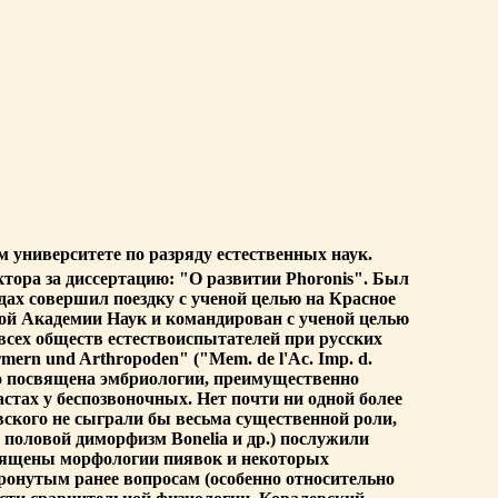
 университете по разряду естественных наук.
ктора за диссертацию: "О развитии Phoronis". Был
дах совершил поездку с ученой целью на Красное
ой Академии Наук и командирован с ученой целью
 всех обществ естествоиспытателей при русских
ern und Arthropoden" ("Mem. de l'Ac. Imp. d.
ого посвящена эмбриологии, преимущественно
стах у беспозвоночных. Нет почти ни одной более
вского не сыграли бы весьма существенной роли,
 половой диморфизм Bonelia и др.) послужили
священы морфологии пиявок и некоторых
ронутым ранее вопросам (особенно относительно