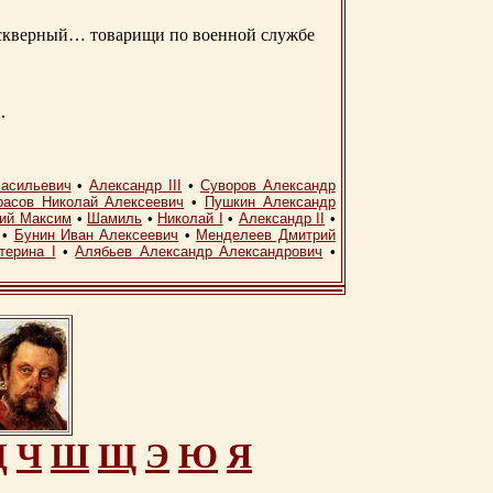
д скверный… товарищи по военной службе
.
асильевич
•
Александр III
•
Суворов Александр
расов Николай Алексеевич
•
Пушкин Александр
кий Максим
•
Шамиль
•
Николай I
•
Александр II
•
•
Бунин Иван Алексеевич
•
Менделеев Дмитрий
терина I
•
Алябьев Александр Александрович
•
Ц
Ч
Ш
Щ
Э
Ю
Я