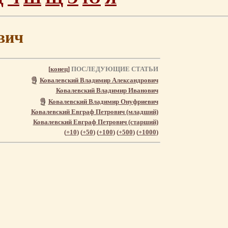
вич
[
конец
]
ПОСЛЕДУЮЩИЕ СТАТЬИ
Ковалевский Владимир Александрович
Ковалевский Владимир Иванович
Ковалевский Владимир Онуфриевич
Ковалевский Евграф Петрович (младший)
Ковалевский Евграф Петрович (старший)
(
+10
) (
+50
) (
+100
) (
+500
) (
+1000
)