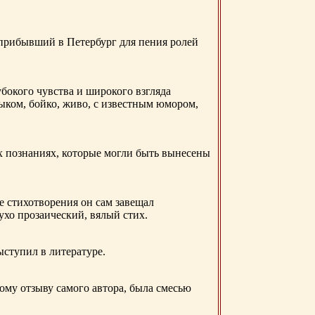
 прибывший в Петербург для пения ролей
бокого чувства и широкого взгляда
ыком, бойко, живо, с известным юмором,
ых познаниях, которые могли быть вынесены
е стихотворения он сам завещал
 ухо прозаический, вялый стих.
ыступил в литературе.
ому отзыву самого автора, была смесью