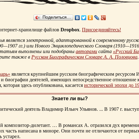
Поделиться…
 интернет-хранилище файлов
Dropbox
.
Присоединяйтесь!
 является электронной, адаптированной к современному русско
90—1907 гг.
) или Нового Энциклопедического Словаря (
1910—1916 
статьям выполнены или подобраны
авторами
сайта
«Русский Б
трите также в
Русском Биографическом Словаре А. А. Половцова
.
варь»
является крупнейшим русским биографическим ресурсом И
 и биографии деятелей, имеющих непосредственное отношение 
которая здесь опубликована, касается
исторической эпохи до 1
Знаете ли вы?
тический деятель Владимир Ильич Ульянов. ... В 1907 г. выступ
ий композитор-дилетант. … В романсах А. отразился дух времени
х часть написана в миноре. Они почти не отличаются от первы
ь устарел.