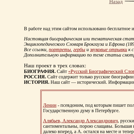
Назад
В работе над этим сайтом использовано бесплатное
Настоящая биографическая или тематическая статья
Энциклопедического Словаря Брокгауза и Ефрона
(18
Все ссылки,
портреты
,
гербы
и
звуковые отрывки
к 
Дополнительную информацию по теме статьи смо
Наш проект в трех словах:
БИОГРАФИЯ.
Сайт
«Русский Биографический Сло
РОССИЯ.
Сайт содержит только русские биографии
ИСТОРИЯ.
Наш сайт — исторический. Информация, 
Ленин
- псевдоним, под которым пишет поли
Государственную думу в Петербурге.
Алябьев, Александр Александрович
, русск
сантиментальны, порою слащавы. Большая и
далеко вперед, а А. остался на месте и тепер