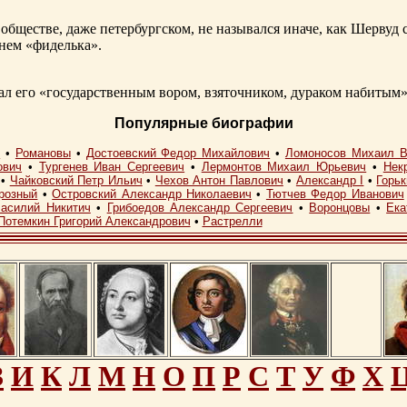
обществе, даже петербургском, не назывался иначе, как Шерву
енем «фиделька».
 его «государственным вором, взяточником, дураком набитым»
Популярные биографии
I
•
Романовы
•
Достоевский Федор Михайлович
•
Ломоносов Михаил В
ович
•
Тургенев Иван Сергеевич
•
Лермонтов Михаил Юрьевич
•
Нек
•
Чайковский Петр Ильич
•
Чехов Антон Павлович
•
Александр I
•
Горь
розный
•
Островский Александр Николаевич
•
Тютчев Федор Иванович
асилий Никитич
•
Грибоедов Александр Сергеевич
•
Воронцовы
•
Ека
Потемкин Григорий Александрович
•
Растрелли
З
И
К
Л
М
Н
О
П
Р
С
Т
У
Ф
Х