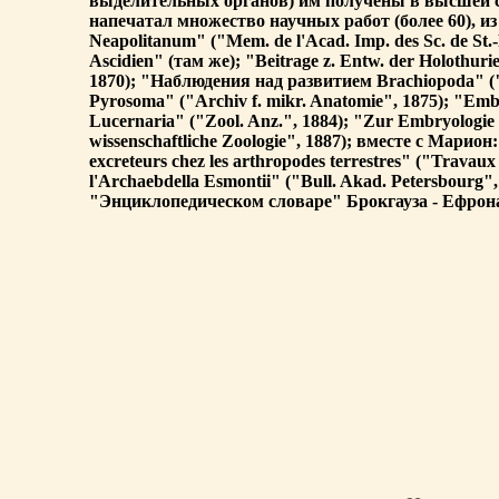
выделительных органов) им получены в высшей с
напечатал множество научных работ (более 60), из
Neapolitanum" ("Mem. de l'Acad. Imp. des Sc. de St.
Ascidien" (там же); "Beitrage z. Entw. der Holot
1870); "Наблюдения над развитием Brachiopoda" ("
Pyrosoma" ("Archiv f. mikr. Anatomie", 1875); "Embry
Lucernaria" ("Zool. Anz.", 1884); "Zur Embryologie 
wissenschaftliche Zoologie", 1887); вместе с Марион: 
excreteurs chez les arthropodes terrestres" ("Travaux
l'Archaebdella Esmontii" ("Bull. Akad. Petersbour
"Энциклопедическом словаре" Брокгауза - Ефрон