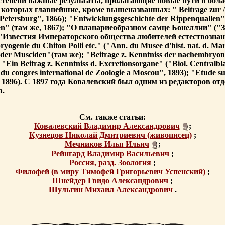
тепени важные результаты, пролагающие новые пути в обла
 которых главнейшие, кроме вышеназванных: " Beitrage zur A
-Petersburg", 1866); "Entwicklungsgeschichte der Rippenquallen"
hurien" (там же, 1867); "О планариеобразном самце Бонеллии" 
Известия Императорского общества любителей естествознания"
ogenie du Chiton Polli etc." ("Ann. du Musee d'hist. nat. d. Mar
der Musciden"(там же); "Beitrage z. Kenntniss der nachembryona
"Ein Beitrag z. Kenntniss d. Excretionsorgane" ("Biol. Centralblat
 du congres international de Zoologie a Moscou", 1893); "Etude su
g", 1896). С 1897 года Ковалевский был одним из редакторов о
а.
См. также статьи:
Ковалевский Владимир Александрович
;
Кузнецов Николай Дмитриевич (живописец)
;
Мечников Илья Ильич
;
Рейнгард Владимир Васильевич
;
Россия, разд. Зоология
;
Филофей (в миру Тимофей Григорьевич Успенский)
;
Шнейдер Гвидо Александрович
;
Шульгин Михаил Александрович
.