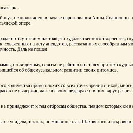
богатырь…
ный шут, неаполитанец, в начале царствования Анны Иоанновны
льянской опере.
адают отсутствием настоящего художественного творчества, глу
к, схваченных на лету анекдотов, рассказанных своеобразным яз
чность, Даль не пошел
ламов,
по-видимому
, совсем не работал и остался при тех скудн
ботившейся об общемузыкальном развитии своих питомцев.
ого количества прямо плохих со всех точек зрения стихов; многи
расов не выдержан даже в своих шедеврах: и в них вдруг резнет
не принадлежит к тем отбросам общества, певцом которых он в
ы не увидела, так как, по мнению князя Шаховского и откровенн