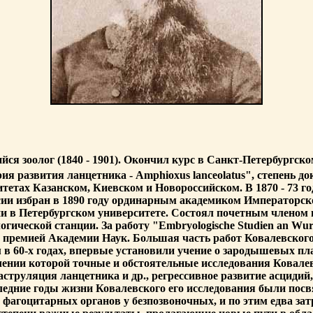
 зоолог (1840 - 1901). Окончил курс в Санкт-Петербургском
ия развития ланцетника - Amphioxus lanceolatus", степень до
тетах Казанском, Киевском и Новороссийском. В 1870 - 73 го
сии избран в 1890 году ординарным академиком Императорск
гии в Петербургском университете. Состоял почетным членом
гической станции. За работу "Embryologische Studien an Wurm
ской премией Академии Наук. Большая часть работ Ковалевск
в 60-х годах, впервые установили учение о зародышевых пла
чении которой точные и обстоятельные исследования Ковале
струляция ланцетника и др., регрессивное развитие асцидий,
ледние годы жизни Ковалевского его исследования были по
агоцитарных органов у безпозвоночных, и по этим едва зат