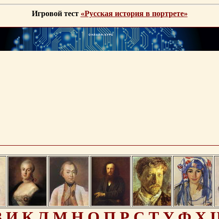
Игровой тест
«Русская история в портрете»
З
И
К
Л
М
Н
О
П
Р
С
Т
У
Ф
Х