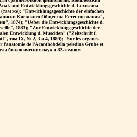
сти сравнительной физиологии. Ковалевский
nat. und Entwicklungsgeschichte d. Loxosoma
 (там же); "Entwicklungsgeschichte der einfachen
("Записки Киевского Общества Естествознания",
, 1874); "Ueber die Entwicklungsgeschichte d.
seille", 1883); "Zur Entwicklungsgeschichte der
len Entwicklung d. Musciden" ("Zeitschrift f.
t", том IX, № 2, 3 и 4, 1889); "Sur les organes
r l'anatomie de l'Acanthobdella peledina Grube et
тдела биологических наук в 82-томном