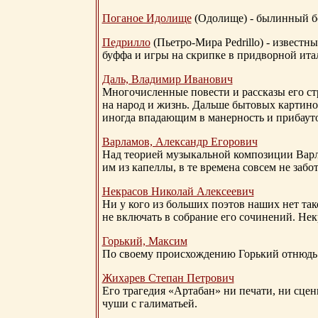
Поганое Идолище
(Одолище) - былинный 
Педрилло
(Пьетро-Мира Pedrillo) - извест
буффа и игры на скрипке в придворной ита
Даль, Владимир Иванович
Многочисленные повести и рассказы его стр
на народ и жизнь. Дальше бытовых картино
иногда впадающим в манерность и прибауто
Варламов, Александр Егорович
Над теорией музыкальной композиции Вар
им из капеллы, в те времена совсем не за
Некрасов Николай Алексеевич
Ни у кого из больших поэтов наших нет так
не включать в собрание его сочинений. Нек
Горький, Максим
По своему происхождению Горький отнюдь 
Жихарев Степан Петрович
Его трагедия «Артабан» ни печати, ни сцен
чуши с галиматьей.