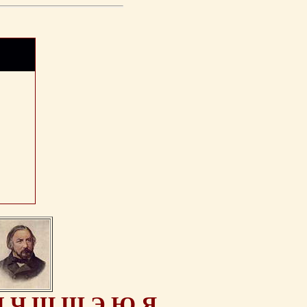
Ц
Ч
Ш
Щ
Э
Ю
Я