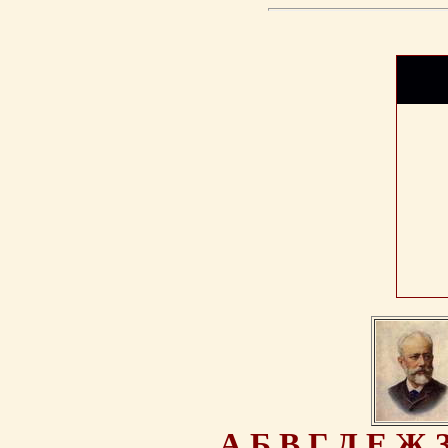
А
Б
В
Г
Д
Е
Ж