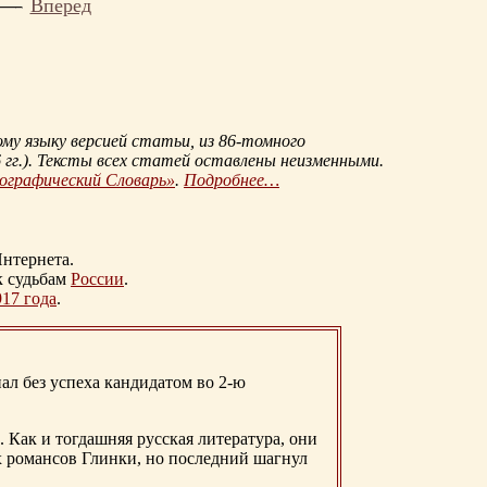
Вперед
му языку версией статьи, из
86-томного
гг.
). Тексты всех статей оставлены неизменными.
иографический Словарь»
.
Подробнее…
нтернета.
к судьбам
России
.
917 года
.
ал без успеха кандидатом во 2-ю
. Как и тогдашняя русская литература, они
х романсов Глинки, но последний шагнул