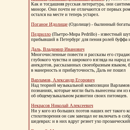
Как и тогдашняя русская литература, они сантим
миноре. Они почти не отличаются от первых ром
остался на месте и теперь устарел.
Поганое Идолище
(Одолище) - былинный богат
Педрилло
(Пьетро-Мира Pedrillo) - известный ш
прибывший в Петербург для пения ролей буффа и
Даль, Владимир Иванович
Многочисленные повести и рассказы его страдаю
глубокого чувства и широкого взгляда на народ 
анекдотов, рассказанных своеобразным языком, 
в манерность и прибауточность, Даль не пошел
Варламов, Александр Егорович
Над теорией музыкальной композиции Варламов
познаниях, которые могли быть вынесены им из к
об общемузыкальном развитии своих питомцев.
Некрасов Николай Алексеевич
Ни у кого из больших поэтов наших нет такого к
стихотворения он сам завещал не включать в соб
шедеврах: и в них вдруг резнет ухо прозаический