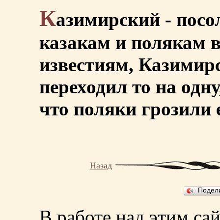
К
азимирский - посо
казакам и полякам 
известиям, Казимирс
переходил то на одну
что поляки грозили 
Назад
Подел
В работе над этим са