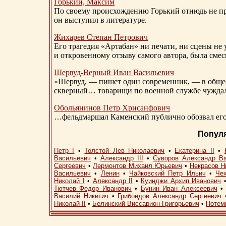
Горький, Максим
По своему происхождению Горький отнюдь не пр
он выступил в литературе.
Жихарев Степан Петрович
Его трагедия «Артабан» ни печати, ни сцены не 
и откровенному отзыву самого автора, была сме
Шервуд-Верный
Иван Васильевич
«Шервуд, — пишет один современник, — в общест
скверный… товарищи по военной службе чуждали
Обольянинов Петр Хрисанфович
…фельдмаршал Каменский публично обозвал его 
Попул
Петр I
•
Толстой Лев Николаевич
•
Екатерина II
•
Васильевич
•
Александр III
•
Суворов Александр В
Сергеевич
•
Лермонтов Михаил Юрьевич
•
Некрасов Н
Васильевич
•
Ленин
•
Чайковский Петр Ильич
•
Че
Николай I
•
Александр II
•
Куинджи Архип Иванович
Тютчев Федор Иванович
•
Бунин Иван Алексеевич
Василий Никитич
•
Грибоедов Александр Сергеевич
Николай II
•
Белинский Виссарион Григорьевич
•
Потем