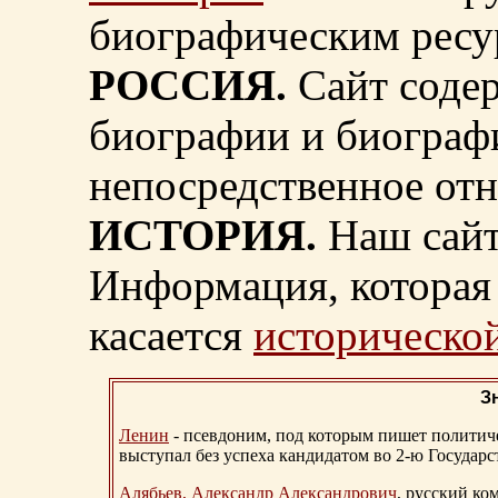
биографическим ресу
РОССИЯ.
Сайт содер
биографии и биограф
непосредственное от
ИСТОРИЯ.
Наш сайт
Информация, которая 
касается
исторической
З
Ленин
- псевдоним, под которым пишет политичес
выступал без успеха кандидатом во 2-ю Государ
Алябьев, Александр Александрович
, русский ко