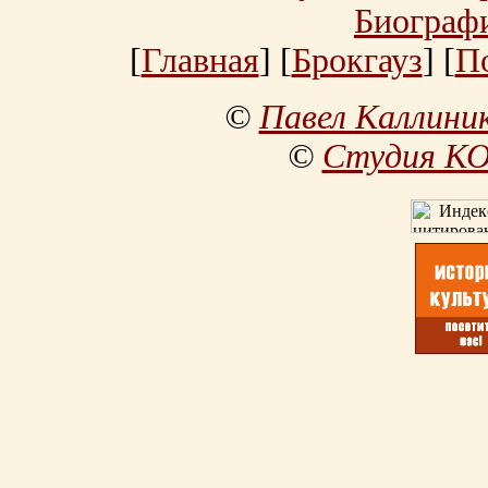
Биограф
[
Главная
] [
Брокгауз
] [
П
©
Павел Каллини
©
Студия К