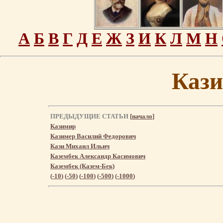
А
Б
В
Г
Д
Е
Ж
З
И
К
Л
М
Н
Каз
ПРЕДЫДУЩИЕ СТАТЬИ
[
начало
]
Казимир
Казимер Василий Федорович
Кази Михаил Ильич
Казембек Александр Касимович
Казембек (Казем-Бек)
(
-10
) (
-50
) (
-100
) (
-500
) (
-1000
)