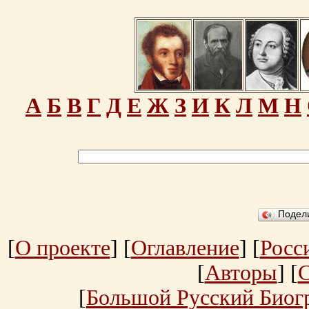
А
Б
В
Г
Д
Е
Ж
З
И
К
Л
М
Н
Подел
[
О проекте
] [
Оглавление
] [
Росс
[
Авторы
] [
[
Большой Русский Биог