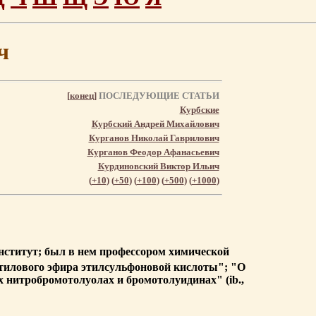
ч
[
конец
]
ПОСЛЕДУЮЩИЕ СТАТЬИ
Курбские
Курбский Андрей Михайлович
Курганов Николай Гаврилович
Курганов Феодор Афанасьевич
Курдиновский Виктор Ильич
(
+10
) (
+50
) (
+100
) (
+500
) (
+1000
)
институт; был в нем профессором химической
этилового эфира этилсульфоновой кислоты"; "О
ых нитробромотолуолах и бромотолуидинах" (ib.,