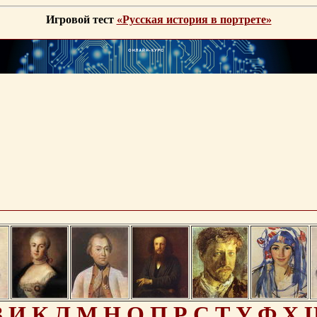
Игровой тест
«Русская история в портрете»
З
И
К
Л
М
Н
О
П
Р
С
Т
У
Ф
Х