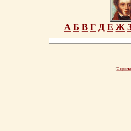
А
Б
В
Г
Д
Е
Ж
[
О проек