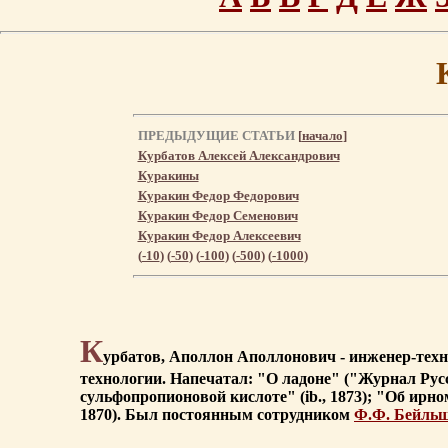
ПРЕДЫДУЩИЕ СТАТЬИ
[
начало
]
Курбатов Алексей Александрович
Куракины
Куракин Федор Федорович
Куракин Федор Семенович
Куракин Федор Алексеевич
(
-10
) (
-50
) (
-100
) (
-500
) (
-1000
)
К
урбатов, Аполлон Аполлонович - инженер-техно
технологии. Напечатал: "О ладоне" ("Журнал Рус
сульфопропионовой кислоте" (ib., 1873); "Об ирно
1870). Был постоянным сотрудником
Ф.Ф. Бейль