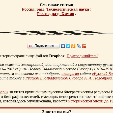
См. также статьи:
Россия, разд. Технологическая наука
;
Россия, разд. Химия
.
Поделиться…
 интернет-хранилище файлов
Dropbox
.
Присоединяйтесь!
 является электронной, адаптированной к современному русско
90—1907 гг.
) или Нового Энциклопедического Словаря (
1910—1916 
статьям выполнены или подобраны
авторами
сайта
«Русский Б
трите также в
Русском Биографическом Словаре А. А. Половцова
.
варь»
является крупнейшим русским биографическим ресурсом И
 и биографии деятелей, имеющих непосредственное отношение 
которая здесь опубликована, касается
исторической эпохи до 1
Знаете ли вы?