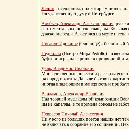
Ленин
- псевдоним, под которым пишет поли
Государственную думу в Петербурге.
Алябьев, Александр Александрович
, русск
сантиментальны, порою слащавы. Большая и
далеко вперед, а А. остался на месте и тепер
Поганое Идолище
(Одолище) - былинный 
Педрилло
(Пьетро-Мира Pedrillo) - извест
буффа и игры на скрипке в придворной ита
Даль, Владимир Иванович
Многочисленные повести и рассказы его стр
на народ и жизнь. Дальше бытовых картино
иногда впадающим в манерность и прибауто
Варламов, Александр Егорович
Над теорией музыкальной композиции Вар
им из капеллы, в те времена совсем не за
Некрасов Николай Алексеевич
Ни у кого из больших поэтов наших нет так
не включать в собрание его сочинений. Нек