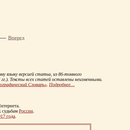
Вперед
му языку версией статьи, из
86-томного
гг.
). Тексты всех статей оставлены неизменными.
иографический Словарь»
.
Подробнее…
нтернета.
к судьбам
России
.
917 года
.