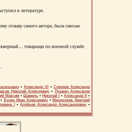
ыступил в литературе.
ому отзыву самого автора, была смесью
д скверный… товарищи по военной службе
.
асильевич
•
Александр III
•
Суворов Александр
расов Николай Алексеевич
•
Пушкин Александр
кий Максим
•
Шамиль
•
Николай I
•
Александр II
•
•
Бунин Иван Алексеевич
•
Менделеев Дмитрий
терина I
•
Алябьев Александр Александрович
•