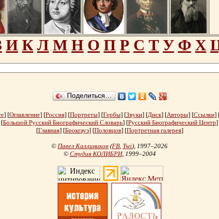
З
И
К
Л
М
Н
О
П
Р
С
Т
У
Ф
Х
Поделиться…
те
] [
Оглавление
] [
Россия
] [
Портреты
] [
Гербы
] [
Звуки
] [
Диск
] [
Авторы
] [
Ссылки
] 
[
Большой Русский Биографический Словарь
] [
Русский Биографический Центр
]
[
Главная
] [
Брокгауз
] [
Половцов
] [
Портретная галерея
]
©
Павел Каллиников
(
FB
,
Twi
)
, 1997–2026
©
Студия КОЛИБРИ
, 1999–2004