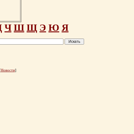
Ц
Ч
Ш
Щ
Э
Ю
Я
[
Новости
]