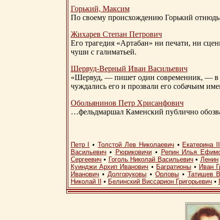
Горький, Максим
По своему происхождению Горький отнюдь 
Жихарев Степан Петрович
Его трагедия «Артабан» ни печати, ни сцен
чуши с галиматьей.
Шервуд-Верный
Иван Васильевич
«Шервуд, — пишет один современник, — в 
чуждались его и прозвали его собачьим им
Обольянинов Петр Хрисанфович
…фельдмаршал Каменский публично обозвал
Петр I
•
Толстой Лев Николаевич
•
Екатерина I
Васильевич
•
Рюриковичи
•
Репин Илья Ефим
Сергеевич
•
Гоголь Николай Васильевич
•
Ленин
Куинджи Архип Иванович
•
Багратионы
•
Иван Г
Иванович
•
Долгоруковы
•
Орловы
•
Татищев В
Николай II
•
Белинский Виссарион Григорьевич
•