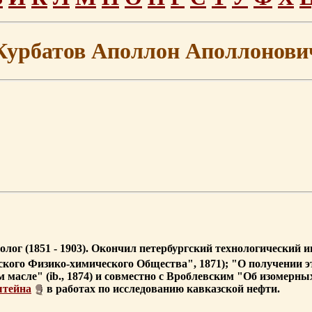
Курбатов Аполлон Аполлонови
лог (1851 - 1903). Окончил петербургский технологический 
ского Физико-химического Общества", 1871); "О получении 
м масле" (ib., 1874) и совместно с Вроблевским "Об изомерн
штейна
в работах по исследованию кавказской нефти.