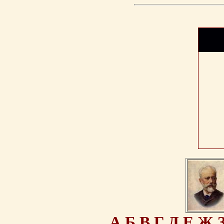
А
Б
В
Г
Д
Е
Ж