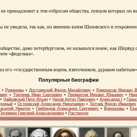
не принадлежит к тем отбросам общества, певцом которых он в
ы не увидела, так как, по мнению князя Шаховского и откровенн
обществе, даже петербургском, не назывался иначе, как Шерву
енем «фиделька».
 его «государственным вором, взяточником, дураком набитым»
Популярные биографии
I
•
Романовы
•
Достоевский Федор Михайлович
•
Ломоносов Михаил В
ович
•
Тургенев Иван Сергеевич
•
Лермонтов Михаил Юрьевич
•
Нек
•
Чайковский Петр Ильич
•
Чехов Антон Павлович
•
Александр I
•
Горь
розный
•
Островский Александр Николаевич
•
Тютчев Федор Иванович
асилий Никитич
•
Грибоедов Александр Сергеевич
•
Воронцовы
•
Ека
Потемкин Григорий Александрович
•
Растрелли