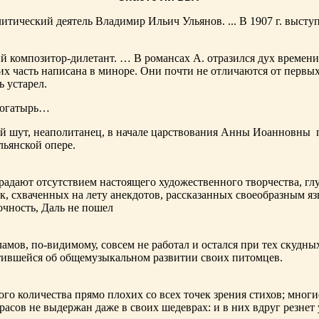
тический деятель Владимир Ильич Ульянов. ... В 1907 г. выступ
ий композитор-дилетант. … В романсах А. отразился дух времени
х часть написана в миноре. Они почти не отличаются от первы
ь устарел.
богатырь…
ный шут, неаполитанец, в начале царствования Анны Иоанновны
льянской опере.
адают отсутствием настоящего художественного творчества, глу
к, схваченных на лету анекдотов, рассказанных своеобразным яз
чность, Даль не пошел
ламов,
по-видимому
, совсем не работал и остался при тех скудн
ботившейся об общемузыкальном развитии своих питомцев.
ого количества прямо плохих со всех точек зрения стихов; многи
расов не выдержан даже в своих шедеврах: и в них вдруг резнет