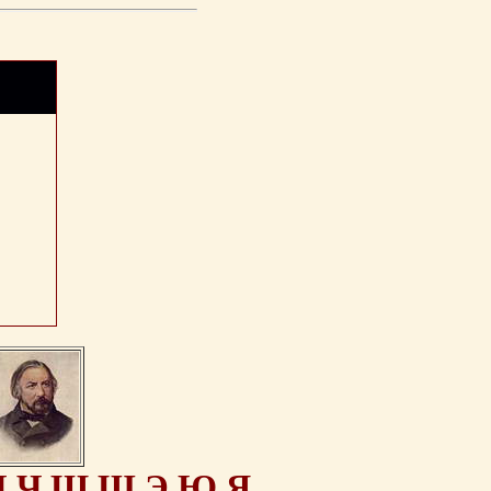
Ц
Ч
Ш
Щ
Э
Ю
Я