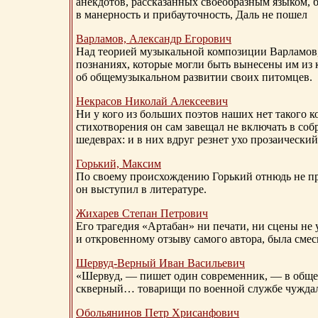
анекдотов, рассказанных своеобразным языком, 
в манерность и прибауточность, Даль не пошел
Варламов, Александр Егорович
Над теорией музыкальной композиции Варламов
познаниях, которые могли быть вынесены им из к
об общемузыкальном развитии своих питомцев.
Некрасов Николай Алексеевич
Ни у кого из больших поэтов наших нет такого к
стихотворения он сам завещал не включать в соб
шедеврах: и в них вдруг резнет ухо прозаический
Горький, Максим
По своему происхождению Горький отнюдь не пр
он выступил в литературе.
Жихарев Степан Петрович
Его трагедия «Артабан» ни печати, ни сцены не 
и откровенному отзыву самого автора, была сме
Шервуд-Верный
Иван Васильевич
«Шервуд, — пишет один современник, — в общест
скверный… товарищи по военной службе чуждали
Обольянинов Петр Хрисанфович