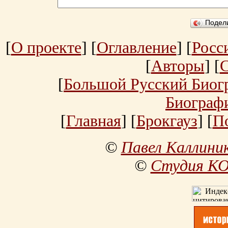
Подел
[
О проекте
] [
Оглавление
] [
Росс
[
Авторы
] [
[
Большой Русский Биог
Биограф
[
Главная
] [
Брокгауз
] [
П
©
Павел Каллини
©
Студия К