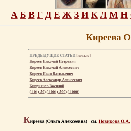
А
Б
В
Г
Д
Е
Ж
З
И
К
Л
М
Н
Киреева О
ПРЕДЫДУЩИЕ СТАТЬИ
[
начало
]
Киреев Николай Петрович
Киреев Николай Алексеевич
Киреев Иван Васильевич
Киреев Александр Алексеевич
Киприянов Василий
(
-10
) (
-50
) (
-100
) (
-500
) (
-1000
)
К
иреева (Ольга Алексеевна) - см.
Новикова О.А.