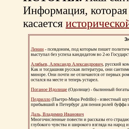
Информация, которая 
касается
исторической
З
Ленин
- псевдоним, под которым пишет политичес
выступал без успеха кандидатом во 2-ю Государ
Алябьев, Александр Александрович
, русский ко
Как и тогдашняя русская литература, они сантим
миноре. Они почти не отличаются от первых ром
остался на месте и теперь устарел.
Поганое Идолище
(Одолище) - былинный богат
Педрилло
(Пьетро-Мира Pedrillo) - известный ш
прибывший в Петербург для пения ролей буффа и
Даль, Владимир Иванович
Многочисленные повести и рассказы его страдаю
глубокого чувства и широкого взгляда на народ 