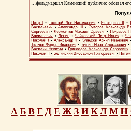
…фельдмаршал Каменский публично обозвал его 
Попул
Петр I
•
Толстой Лев Николаевич
•
Екатерина II
•
Васильевич
•
Александр III
•
Суворов Александр В
Сергеевич
•
Лермонтов Михаил Юрьевич
•
Некрасов Н
Васильевич
•
Ленин
•
Чайковский Петр Ильич
•
Че
Николай I
•
Александр II
•
Куинджи Архип Иванович
Тютчев Федор Иванович
•
Бунин Иван Алексеевич
Василий Никитич
•
Грибоедов Александр Сергеевич
Николай II
•
Белинский Виссарион Григорьевич
•
Потем
А
Б
В
Г
Д
Е
Ж
З
И
К
Л
М
Н