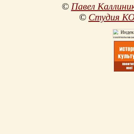
©
Павел Каллини
©
Студия К