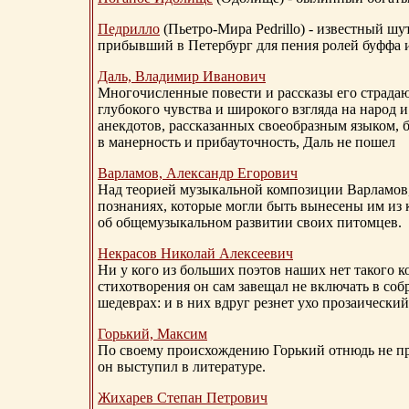
Педрилло
(Пьетро-Мира Pedrillo) - известный ш
прибывший в Петербург для пения ролей буффа и
Даль, Владимир Иванович
Многочисленные повести и рассказы его страдаю
глубокого чувства и широкого взгляда на народ 
анекдотов, рассказанных своеобразным языком, 
в манерность и прибауточность, Даль не пошел
Варламов, Александр Егорович
Над теорией музыкальной композиции Варламов
познаниях, которые могли быть вынесены им из к
об общемузыкальном развитии своих питомцев.
Некрасов Николай Алексеевич
Ни у кого из больших поэтов наших нет такого к
стихотворения он сам завещал не включать в соб
шедеврах: и в них вдруг резнет ухо прозаический
Горький, Максим
По своему происхождению Горький отнюдь не пр
он выступил в литературе.
Жихарев Степан Петрович