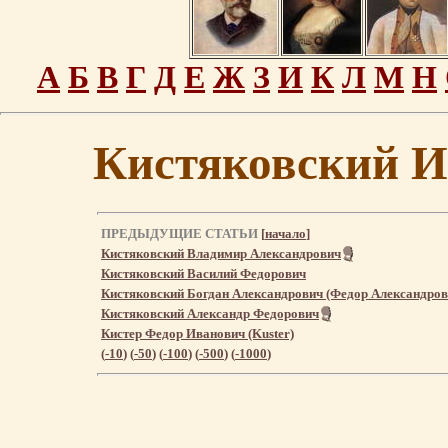
А
Б
В
Г
Д
Е
Ж
З
И
К
Л
М
Н
Кистяковский И
ПРЕДЫДУЩИЕ СТАТЬИ
[
начало
]
Кистяковский Владимир Александрович
Кистяковский Василий Федорович
Кистяковский Богдан Александрович (Федор Александров
Кистяковский Александр Федорович
Кистер Федор Иванович (Kuster)
(
-10
) (
-50
) (
-100
) (
-500
) (
-1000
)