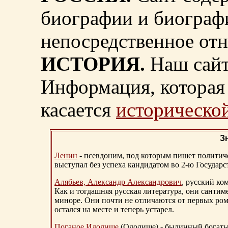
биографии и биограф
непосредственное от
ИСТОРИЯ.
Наш сайт
Информация, которая 
касается
исторической
З
Ленин
- псевдоним, под которым пишет политичес
выступал без успеха кандидатом во 2-ю Государ
Алябьев, Александр Александрович
, русский ко
Как и тогдашняя русская литература, они сантим
миноре. Они почти не отличаются от первых ром
остался на месте и теперь устарел.
Поганое Идолище
(Одолище) - былинный богат