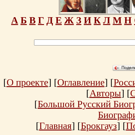
А
Б
В
Г
Д
Е
Ж
З
И
К
Л
М
Н
Подел
[
О проекте
] [
Оглавление
] [
Росс
[
Авторы
] [
[
Большой Русский Биог
Биограф
[
Главная
] [
Брокгауз
] [
П