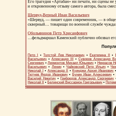
Его трагедия «Артабан» ни печати, ни сцены не 
и откровенному отзыву самого автора, была сме
Шервуд-Верный
Иван Васильевич
«Шервуд, — пишет один современник, — в общест
скверный… товарищи по военной службе чуждали
Обольянинов Петр Хрисанфович
…фельдмаршал Каменский публично обозвал его 
Попул
Петр I
•
Толстой Лев Николаевич
•
Екатерина II
•
Васильевич
•
Александр III
•
Суворов Александр В
Сергеевич
•
Лермонтов Михаил Юрьевич
•
Некрасов Н
Васильевич
•
Ленин
•
Чайковский Петр Ильич
•
Че
Николай I
•
Александр II
•
Куинджи Архип Иванович
Тютчев Федор Иванович
•
Бунин Иван Алексеевич
Василий Никитич
•
Грибоедов Александр Сергеевич
Николай II
•
Белинский Виссарион Григорьевич
•
Потем