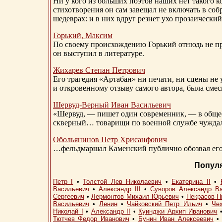
Ни у кого из больших поэтов наших нет такого к
стихотворения он сам завещал не включать в соб
шедеврах: и в них вдруг резнет ухо прозаический
Горький, Максим
По своему происхождению Горький отнюдь не пр
он выступил в литературе.
Жихарев Степан Петрович
Его трагедия «Артабан» ни печати, ни сцены не 
и откровенному отзыву самого автора, была сме
Шервуд-Верный
Иван Васильевич
«Шервуд, — пишет один современник, — в общест
скверный… товарищи по военной службе чуждали
Обольянинов Петр Хрисанфович
…фельдмаршал Каменский публично обозвал его 
Попул
Петр I
•
Толстой Лев Николаевич
•
Екатерина II
•
Васильевич
•
Александр III
•
Суворов Александр В
Сергеевич
•
Лермонтов Михаил Юрьевич
•
Некрасов Н
Васильевич
•
Ленин
•
Чайковский Петр Ильич
•
Че
Николай I
•
Александр II
•
Куинджи Архип Иванович
Тютчев Федор Иванович
•
Бунин Иван Алексеевич