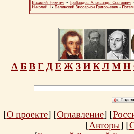
Василий Никитич
•
Грибоедов Александр Сергеевич
Николай II
•
Белинский Виссарион Григорьевич
•
Потем
А
Б
В
Г
Д
Е
Ж
З
И
К
Л
М
Н
Подел
[
О проекте
] [
Оглавление
] [
Росс
[
Авторы
] [