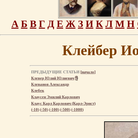
А
Б
В
Г
Д
Е
Ж
З
И
К
Л
М
Н
Клейбер И
ПРЕДЫДУЩИЕ СТАТЬИ
[
начало
]
Клевер Юлий Юлиевич
Клеванов Александр
Клебек
Клаусен Эмилий Карлович
Клаус Карл Карлович (Карл-Эрнст)
(
-10
) (
-50
) (
-100
) (
-500
) (
-1000
)