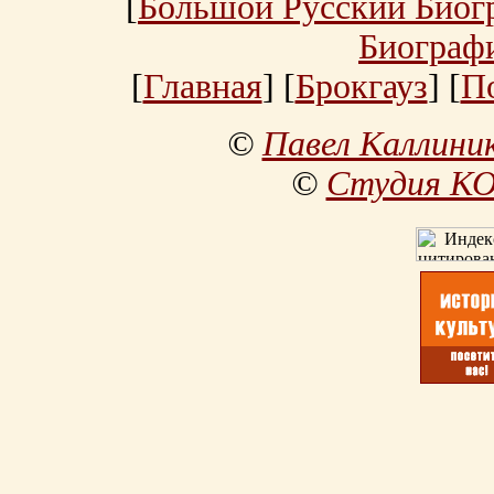
[
Большой Русский Биог
Биограф
[
Главная
] [
Брокгауз
] [
П
©
Павел Каллини
©
Студия К