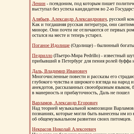
Ленин
- псевдоним, под которым пишет политичес
выступал без успеха кандидатом во 2-ю Государ
Алябьев, Александр Александрович
, русский ко
Как и тогдашняя русская литература, они сантим
миноре. Они почти не отличаются от первых ром
остался на месте и теперь устарел.
Поганое Идолище
(Одолище) - былинный богат
Педрилло
(Пьетро-Мира Pedrillo) - известный ш
прибывший в Петербург для пения ролей буффа и
Даль, Владимир Иванович
Многочисленные повести и рассказы его страдаю
глубокого чувства и широкого взгляда на народ 
анекдотов, рассказанных своеобразным языком, 
в манерность и прибауточность, Даль не пошел
Варламов, Александр Егорович
Над теорией музыкальной композиции Варламов
познаниях, которые могли быть вынесены им из к
об общемузыкальном развитии своих питомцев.
Некрасов Николай Алексеевич