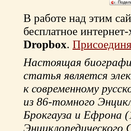
Подел
В работе над этим са
бесплатное интернет
Dropbox
.
Присоединя
Настоящая биографи
статья является эле
к современному русск
из
86-томного
Энцикл
Брокгауза и Ефрона
(
Энциклопедического С