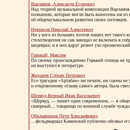
Варламов, Александр Егорович
Над теорией музыкальной композиции Варламов
познаниях, которые могли быть вынесены им из к
об общемузыкальном развитии своих питомцев.
Некрасов Николай Алексеевич
Ни у кого из больших поэтов наших нет такого к
стихотворения он сам завещал не включать в соб
шедеврах: и в них вдруг резнет ухо прозаический
Горький, Максим
По своему происхождению Горький отнюдь не пр
он выступил в литературе.
Жихарев Степан Петрович
Его трагедия «Артабан» ни печати, ни сцены не 
и откровенному отзыву самого автора, была сме
Шервуд-Верный
Иван Васильевич
«Шервуд, — пишет один современник, — в общест
скверный… товарищи по военной службе чуждали
Обольянинов Петр Хрисанфович
…фельдмаршал Каменский публично обозвал его 