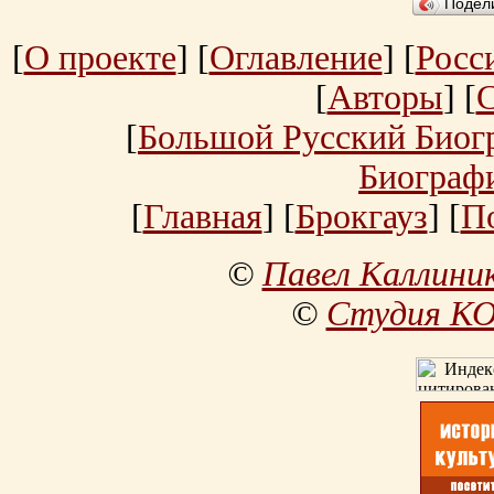
Подел
[
О проекте
] [
Оглавление
] [
Росс
[
Авторы
] [
[
Большой Русский Биог
Биограф
[
Главная
] [
Брокгауз
] [
П
©
Павел Каллини
©
Студия К