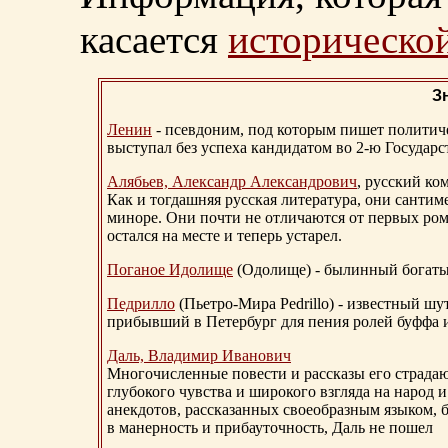
касается
исторической
З
Ленин
- псевдоним, под которым пишет политичес
выступал без успеха кандидатом во 2-ю Государ
Алябьев, Александр Александрович
, русский ко
Как и тогдашняя русская литература, они сантим
миноре. Они почти не отличаются от первых ром
остался на месте и теперь устарел.
Поганое Идолище
(Одолище) - былинный богат
Педрилло
(Пьетро-Мира Pedrillo) - известный ш
прибывший в Петербург для пения ролей буффа и
Даль, Владимир Иванович
Многочисленные повести и рассказы его страдаю
глубокого чувства и широкого взгляда на народ 
анекдотов, рассказанных своеобразным языком, 
в манерность и прибауточность, Даль не пошел