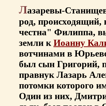
Л
азаревы-Станищев
род, происходящий, 
честна" Филиппа, в
земли к
Иоанну Кал
вотчинами в Юрьево
был сын Григорий, 
правнук Лазарь Але
потомки которого и
Один из них, Дмитр