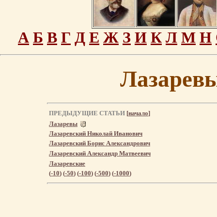
А
Б
В
Г
Д
Е
Ж
З
И
К
Л
М
Н
Лазарев
ПРЕДЫДУЩИЕ СТАТЬИ
[
начало
]
Лазаревы
Лазаревский Николай Иванович
Лазаревский Борис Александрович
Лазаревский Александр Матвеевич
Лазаревские
(
-10
) (
-50
) (
-100
) (
-500
) (
-1000
)