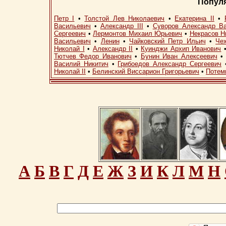
Попул
Петр I
•
Толстой Лев Николаевич
•
Екатерина II
•
Васильевич
•
Александр III
•
Суворов Александр В
Сергеевич
•
Лермонтов Михаил Юрьевич
•
Некрасов Н
Васильевич
•
Ленин
•
Чайковский Петр Ильич
•
Че
Николай I
•
Александр II
•
Куинджи Архип Иванович
Тютчев Федор Иванович
•
Бунин Иван Алексеевич
Василий Никитич
•
Грибоедов Александр Сергеевич
Николай II
•
Белинский Виссарион Григорьевич
•
Потем
А
Б
В
Г
Д
Е
Ж
З
И
К
Л
М
Н