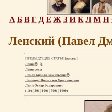
А
Б
В
Г
Д
Е
Ж
З
И
К
Л
М
Н
Ленский (Павел Д
ПРЕДЫДУЩИЕ СТАТЬИ
[
начало
]
Ленин
Ленивцевы
Лемох Кирилл Викентьевич
Лемониус Вильгельм Христианович
Лемм Оскар Эдуардович
(
-10
) (
-50
) (
-100
) (
-500
) (
-1000
)