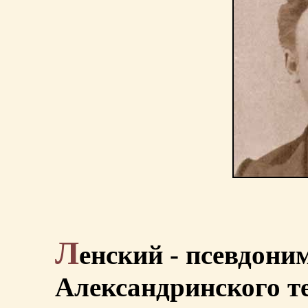
Л
енский - псевдони
Александринского т