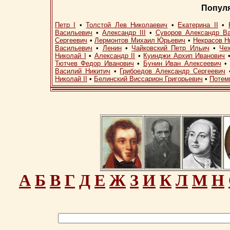
Попул
Петр I
•
Толстой Лев Николаевич
•
Екатерина II
•
Васильевич
•
Александр III
•
Суворов Александр В
Сергеевич
•
Лермонтов Михаил Юрьевич
•
Некрасов Н
Васильевич
•
Ленин
•
Чайковский Петр Ильич
•
Че
Николай I
•
Александр II
•
Куинджи Архип Иванович
Тютчев Федор Иванович
•
Бунин Иван Алексеевич
Василий Никитич
•
Грибоедов Александр Сергеевич
Николай II
•
Белинский Виссарион Григорьевич
•
Потем
А
Б
В
Г
Д
Е
Ж
З
И
К
Л
М
Н