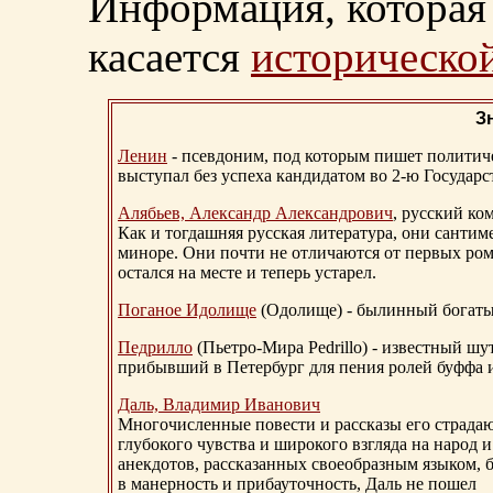
Информация, которая 
касается
исторической
З
Ленин
- псевдоним, под которым пишет политичес
выступал без успеха кандидатом во 2-ю Государ
Алябьев, Александр Александрович
, русский ко
Как и тогдашняя русская литература, они сантим
миноре. Они почти не отличаются от первых ром
остался на месте и теперь устарел.
Поганое Идолище
(Одолище) - былинный богат
Педрилло
(Пьетро-Мира Pedrillo) - известный ш
прибывший в Петербург для пения ролей буффа и
Даль, Владимир Иванович
Многочисленные повести и рассказы его страдаю
глубокого чувства и широкого взгляда на народ 
анекдотов, рассказанных своеобразным языком, 
в манерность и прибауточность, Даль не пошел