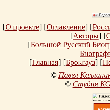
Подел
[
О проекте
] [
Оглавление
] [
Росс
[
Авторы
] [
[
Большой Русский Биог
Биограф
[
Главная
] [
Брокгауз
] [
П
©
Павел Каллини
©
Студия К