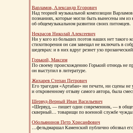
Варламов, Александр Егорович
Над теорией музыкальной композиции Варламов
познаниях, которые могли быть вынесены им из к
об общемузыкальном развитии своих питомцев.
Некрасов Николай Алексеевич
Ни у кого из больших поэтов наших нет такого к
стихотворения он сам завещал не включать в соб
шедеврах: и в них вдруг резнет ухо прозаический
Горький, Максим
По своему происхождению Горький отнюдь не пр
он выступил в литературе.
Жихарев Степан Петрович
Его трагедия «Артабан» ни печати, ни сцены не 
и откровенному отзыву самого автора, была сме
Шервуд-Верный
Иван Васильевич
«Шервуд, — пишет один современник, — в общест
скверный… товарищи по военной службе чуждали
Обольянинов Петр Хрисанфович
…фельдмаршал Каменский публично обозвал его 