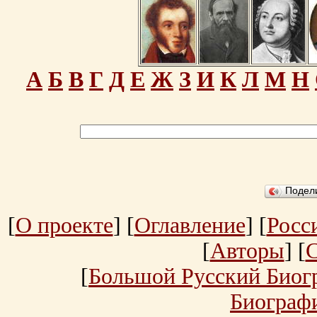
А
Б
В
Г
Д
Е
Ж
З
И
К
Л
М
Н
Подел
[
О проекте
] [
Оглавление
] [
Росс
[
Авторы
] [
[
Большой Русский Биог
Биограф