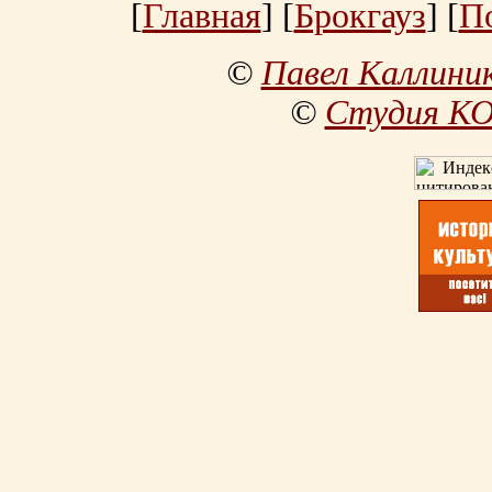
[
Главная
] [
Брокгауз
] [
П
©
Павел Каллини
©
Студия К