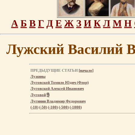
А
Б
В
Г
Д
Е
Ж
З
И
К
Л
М
Н
Лужский Василий В
ПРЕДЫДУЩИЕ СТАТЬИ
[
начало
]
Лужины
Луговской Томило Юдич (Флор)
Луговской Алексей Иванович
Луговой
Лугинин Владимир Федорович
(
-10
) (
-50
) (
-100
) (
-500
) (
-1000
)