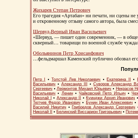
Жихарев Степан Петрович
Его трагедия «Артабан» ни печати, ни сцены не 
и откровенному отзыву самого автора, была сме
Шервуд-Верный
Иван Васильевич
«Шервуд, — пишет один современник, — в общест
скверный… товарищи по военной службе чуждали
Обольянинов Петр Хрисанфович
…фельдмаршал Каменский публично обозвал его 
Попул
Петр I
•
Толстой Лев Николаевич
•
Екатерина II
•
Васильевич
•
Александр III
•
Суворов Александр В
Сергеевич
•
Лермонтов Михаил Юрьевич
•
Некрасов Н
Васильевич
•
Ленин
•
Чайковский Петр Ильич
•
Че
Николай I
•
Александр II
•
Куинджи Архип Иванович
Тютчев Федор Иванович
•
Бунин Иван Алексеевич
Василий Никитич
•
Грибоедов Александр Сергеевич
Николай II
•
Белинский Виссарион Григорьевич
•
Потем