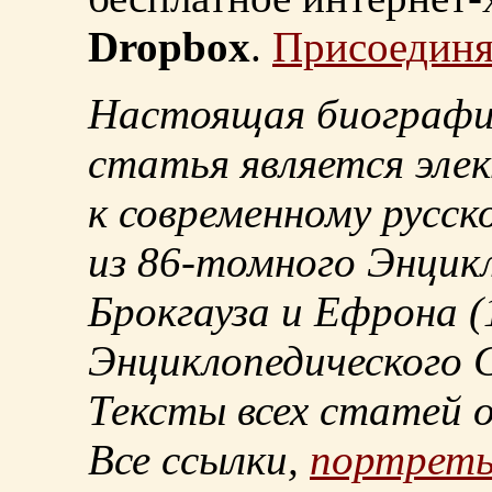
Dropbox
.
Присоединя
Настоящая биографи
статья является эле
к современному русск
из
86-томного
Энцикл
Брокгауза и Ефрона
(
Энциклопедического С
Тексты всех статей 
Все ссылки,
портрет