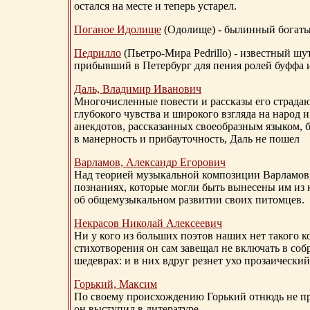
остался на месте и теперь устарел.
Поганое Идолище
(Одолище) - былинный богат
Педрилло
(Пьетро-Мира Pedrillo) - известный ш
прибывший в Петербург для пения ролей буффа и
Даль, Владимир Иванович
Многочисленные повести и рассказы его страдаю
глубокого чувства и широкого взгляда на народ 
анекдотов, рассказанных своеобразным языком, 
в манерность и прибауточность, Даль не пошел
Варламов, Александр Егорович
Над теорией музыкальной композиции Варламов
познаниях, которые могли быть вынесены им из к
об общемузыкальном развитии своих питомцев.
Некрасов Николай Алексеевич
Ни у кого из больших поэтов наших нет такого к
стихотворения он сам завещал не включать в соб
шедеврах: и в них вдруг резнет ухо прозаический
Горький, Максим
По своему происхождению Горький отнюдь не пр
он выступил в литературе.