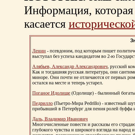
Информация, которая 
касается
исторической
З
Ленин
- псевдоним, под которым пишет политичес
выступал без успеха кандидатом во 2-ю Государ
Алябьев, Александр Александрович
, русский ко
Как и тогдашняя русская литература, они сантим
миноре. Они почти не отличаются от первых ром
остался на месте и теперь устарел.
Поганое Идолище
(Одолище) - былинный богат
Педрилло
(Пьетро-Мира Pedrillo) - известный ш
прибывший в Петербург для пения ролей буффа и
Даль, Владимир Иванович
Многочисленные повести и рассказы его страдаю
глубокого чувства и широкого взгляда на народ 