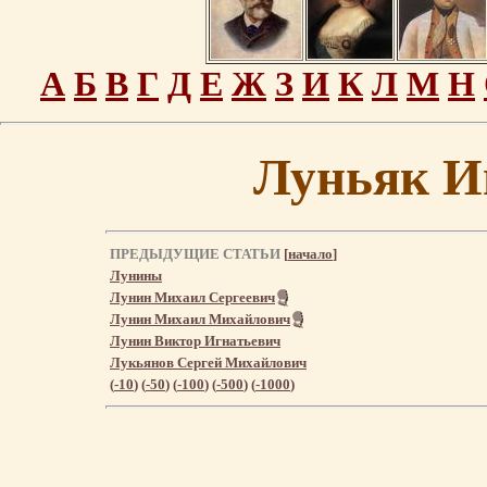
А
Б
В
Г
Д
Е
Ж
З
И
К
Л
М
Н
Луньяк И
ПРЕДЫДУЩИЕ СТАТЬИ
[
начало
]
Лунины
Лунин Михаил Сергеевич
Лунин Михаил Михайлович
Лунин Виктор Игнатьевич
Лукьянов Сергей Михайлович
(
-10
) (
-50
) (
-100
) (
-500
) (
-1000
)