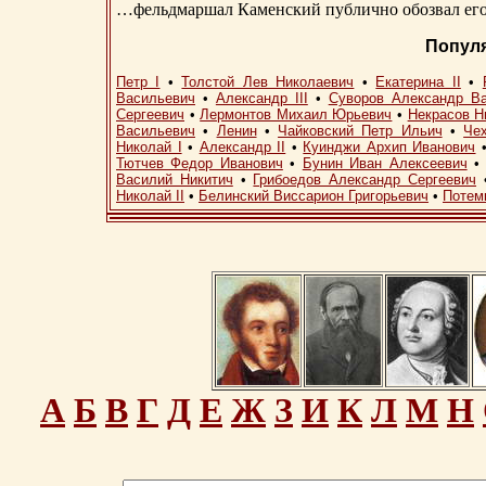
…фельдмаршал Каменский публично обозвал его 
Попул
Петр I
•
Толстой Лев Николаевич
•
Екатерина II
•
Васильевич
•
Александр III
•
Суворов Александр В
Сергеевич
•
Лермонтов Михаил Юрьевич
•
Некрасов Н
Васильевич
•
Ленин
•
Чайковский Петр Ильич
•
Че
Николай I
•
Александр II
•
Куинджи Архип Иванович
Тютчев Федор Иванович
•
Бунин Иван Алексеевич
Василий Никитич
•
Грибоедов Александр Сергеевич
Николай II
•
Белинский Виссарион Григорьевич
•
Потем
А
Б
В
Г
Д
Е
Ж
З
И
К
Л
М
Н