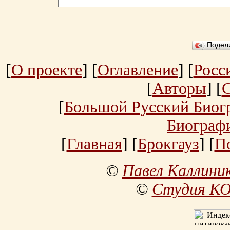
Подел
[
О проекте
] [
Оглавление
] [
Росс
[
Авторы
] [
[
Большой Русский Биог
Биограф
[
Главная
] [
Брокгауз
] [
П
©
Павел Каллини
©
Студия К