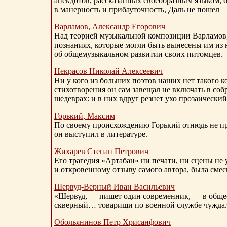
анекдотов, рассказанных своеобразным языком, 
в манерность и прибауточность, Даль не пошел
Варламов, Александр Егорович
Над теорией музыкальной композиции Варламов
познаниях, которые могли быть вынесены им из к
об общемузыкальном развитии своих питомцев.
Некрасов Николай Алексеевич
Ни у кого из больших поэтов наших нет такого к
стихотворения он сам завещал не включать в соб
шедеврах: и в них вдруг резнет ухо прозаический
Горький, Максим
По своему происхождению Горький отнюдь не пр
он выступил в литературе.
Жихарев Степан Петрович
Его трагедия «Артабан» ни печати, ни сцены не 
и откровенному отзыву самого автора, была сме
Шервуд-Верный
Иван Васильевич
«Шервуд, — пишет один современник, — в общест
скверный… товарищи по военной службе чуждали
Обольянинов Петр Хрисанфович