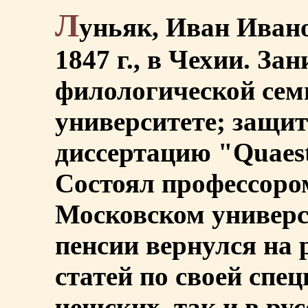
Л
уньяк, Иван Ивано
1847 г., в Чехии. За
филологической сем
университете; защи
диссертацию "Quaest
Состоял профессоро
Московском универс
пенсии вернулся на 
статей по своей спе
чешских, так и в ру