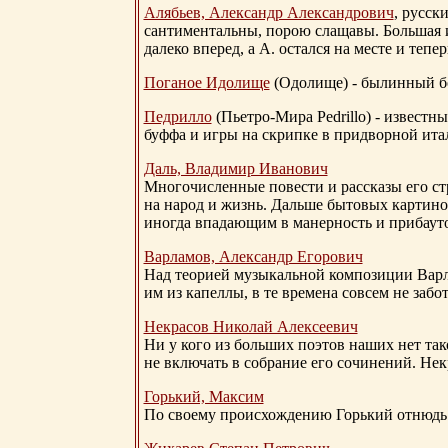
Алябьев, Александр Александрович
, русск
сантиментальны, порою слащавы. Большая и
далеко вперед, а А. остался на месте и тепер
Поганое Идолище
(Одолище) - былинный 
Педрилло
(Пьетро-Мира Pedrillo) - извест
буффа и игры на скрипке в придворной ита
Даль, Владимир Иванович
Многочисленные повести и рассказы его стр
на народ и жизнь. Дальше бытовых картино
иногда впадающим в манерность и прибауто
Варламов, Александр Егорович
Над теорией музыкальной композиции Вар
им из капеллы, в те времена совсем не за
Некрасов Николай Алексеевич
Ни у кого из больших поэтов наших нет так
не включать в собрание его сочинений. Нек
Горький, Максим
По своему происхождению Горький отнюдь 