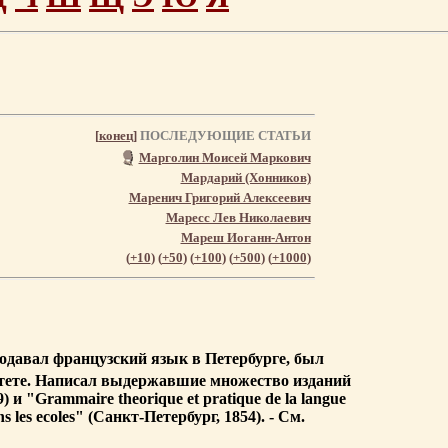
[
конец
]
ПОСЛЕДУЮЩИЕ СТАТЬИ
Марголин Моисей Маркович
Мардарий (Хонников)
Маренич Григорий Алексеевич
Маресс Лев Николаевич
Мареш Иоганн-Антон
(
+10
) (
+50
) (
+100
) (
+500
) (
+1000
)
еподавал французский язык в Петербурге, был
итете. Написал выдержавшие множество изданий
9) и "Grammaire theorique et pratique de la langue
ns les ecoles" (Санкт-Петербург, 1854). - См.