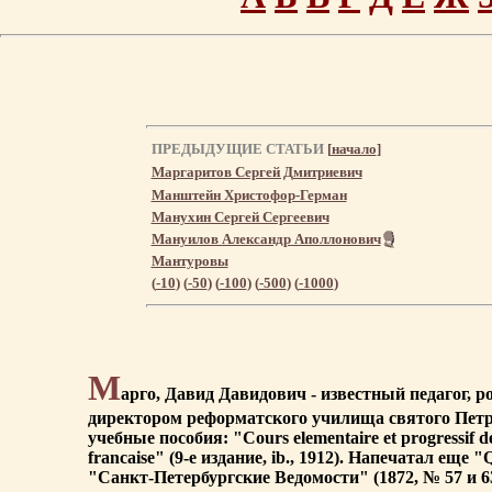
ПРЕДЫДУЩИЕ СТАТЬИ
[
начало
]
Маргаритов Сергей Дмитриевич
Манштейн Христофор-Герман
Манухин Сергей Сергеевич
Мануилов Александр Аполлонович
Мантуровы
(
-10
) (
-50
) (
-100
) (
-500
) (
-1000
)
М
арго, Давид Давидович - известный педагог, р
директором реформатского училища святого Петр
учебные пособия: "Cours elementaire et progressif de
francaise" (9-е издание, ib., 1912). Напечатал еще "Q
"Санкт-Петербургские Ведомости" (1872, № 57 и 63