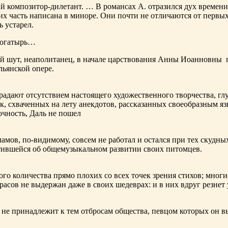
ий композитор-дилетант. … В романсах А. отразился дух времени
х часть написана в миноре. Они почти не отличаются от первы
ь устарел.
богатырь…
ный шут, неаполитанец, в начале царствования Анны Иоанновны
льянской опере.
адают отсутствием настоящего художественного творчества, глу
к, схваченных на лету анекдотов, рассказанных своеобразным яз
чность, Даль не пошел
ламов,
по-видимому
, совсем не работал и остался при тех скудн
ботившейся об общемузыкальном развитии своих питомцев.
ого количества прямо плохих со всех точек зрения стихов; многи
расов не выдержан даже в своих шедеврах: и в них вдруг резнет
не принадлежит к тем отбросам общества, певцом которых он в