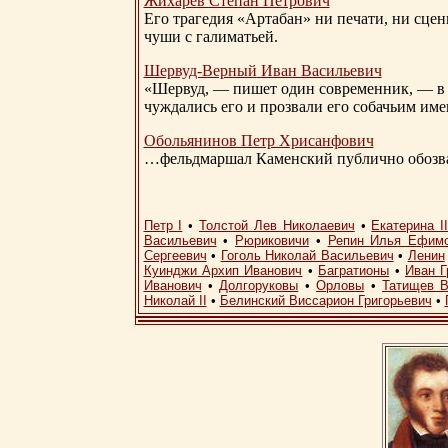
Жихарев Степан Петрович
Его трагедия «Артабан» ни печати, ни сцен
чуши с галиматьей.
Шервуд-Верный
Иван Васильевич
«Шервуд, — пишет один современник, — в 
чуждались его и прозвали его собачьим им
Обольянинов Петр Хрисанфович
…фельдмаршал Каменский публично обозвал
Петр I
•
Толстой Лев Николаевич
•
Екатерина I
Васильевич
•
Рюриковичи
•
Репин Илья Ефим
Сергеевич
•
Гоголь Николай Васильевич
•
Ленин
Куинджи Архип Иванович
•
Багратионы
•
Иван Г
Иванович
•
Долгоруковы
•
Орловы
•
Татищев В
Николай II
•
Белинский Виссарион Григорьевич
•