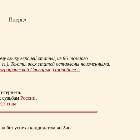
Вперед
му языку версией статьи, из
86-томного
гг.
). Тексты всех статей оставлены неизменными.
иографический Словарь»
.
Подробнее…
нтернета.
к судьбам
России
.
917 года
.
ал без успеха кандидатом во 2-ю