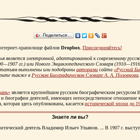
Поделиться…
 интернет-хранилище файлов
Dropbox
.
Присоединяйтесь!
 является электронной, адаптированной к современному русско
90—1907 гг.
) или Нового Энциклопедического Словаря (
1910—1916 
статьям выполнены или подобраны
авторами
сайта
«Русский Б
трите также в
Русском Биографическом Словаре А. А. Половцова
.
варь»
является крупнейшим русским биографическим ресурсом И
 и биографии деятелей, имеющих непосредственное отношение 
которая здесь опубликована, касается
исторической эпохи до 1
Знаете ли вы?
тический деятель Владимир Ильич Ульянов. ... В 1907 г. выступ