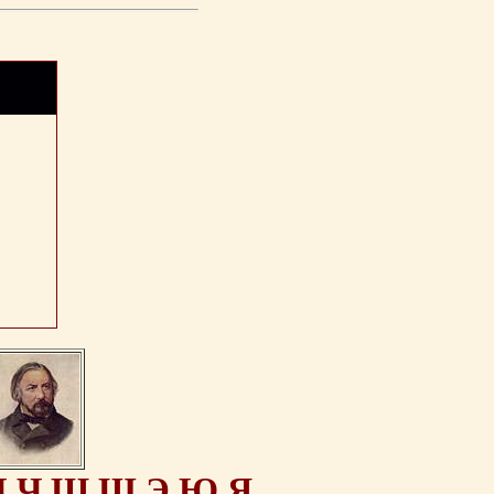
Ц
Ч
Ш
Щ
Э
Ю
Я