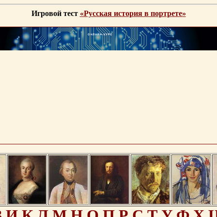
Игровой тест
«Русская история в портрете»
З
И
К
Л
М
Н
О
П
Р
С
Т
У
Ф
Х