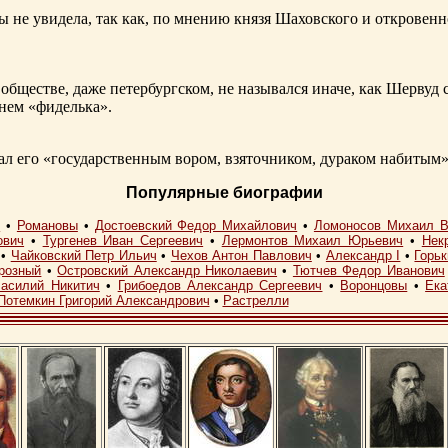
ы не увидела, так как, по мнению князя Шаховского и откровенн
обществе, даже петербургском, не назывался иначе, как Шерву
енем «фиделька».
 его «государственным вором, взяточником, дураком набитым»
Популярные биографии
I
•
Романовы
•
Достоевский Федор Михайлович
•
Ломоносов Михаил В
ович
•
Тургенев Иван Сергеевич
•
Лермонтов Михаил Юрьевич
•
Нек
•
Чайковский Петр Ильич
•
Чехов Антон Павлович
•
Александр I
•
Горь
розный
•
Островский Александр Николаевич
•
Тютчев Федор Иванович
асилий Никитич
•
Грибоедов Александр Сергеевич
•
Воронцовы
•
Ека
Потемкин Григорий Александрович
•
Растрелли