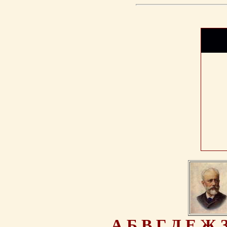
А
Б
В
Г
Д
Е
Ж