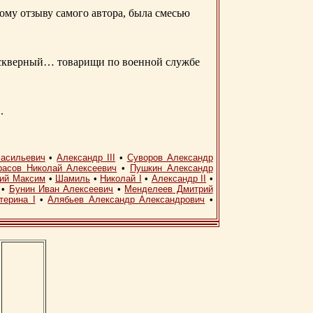
ому отзыву самого автора, была смесью
д скверный… товарищи по военной службе
.
асильевич
•
Александр III
•
Суворов Александр
расов Николай Алексеевич
•
Пушкин Александр
кий Максим
•
Шамиль
•
Николай I
•
Александр II
•
•
Бунин Иван Алексеевич
•
Менделеев Дмитрий
терина I
•
Алябьев Александр Александрович
•