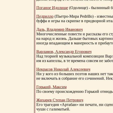
Поганое Идолище
(Одолище) - былинный 
Педрилло
(Пьетро-Мира Pedrillo) - извест
буффа и игры на скрипке в придворной ита
Даль, Владимир Иванович
Многочисленные повести и рассказы его стр
на народ и жизнь. Дальше бытовых картино
иногда впадающим в манерность и прибауто
Варламов, Александр Егорович
Над теорией музыкальной композиции Вар
им из капеллы, в те времена совсем не за
Некрасов Николай Алексеевич
Ни у кого из больших поэтов наших нет так
не включать в собрание его сочинений. Нек
Горький, Максим
По своему происхождению Горький отнюдь 
Жихарев Степан Петрович
Его трагедия «Артабан» ни печати, ни сцен
чуши с галиматьей.