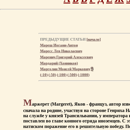
ПРЕДЫДУЩИЕ СТАТЬИ
[
начало
]
Мареш Иоганн-Антон
Маресс Лев Николаевич
Маренич Григорий Алексеевич
Мардарий (Хонников)
Марголин Моисей Маркович
(
-10
) (
-50
) (
-100
) (
-500
) (
-1000
)
М
аржерет (Margeret), Яков - француз, автор и
сначала на родине, участвуя на стороне Генриха Н
на службе у князей Трансильвании, у императора и
поставлен во главе конного отряда иноземцев. С
натиском поражение его в решительную победу. 