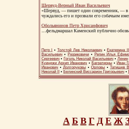
Шервуд-Верный
Иван Васильевич
«Шервуд, — пишет один современник, — в 
чуждались его и прозвали его собачьим им
Обольянинов Петр Хрисанфович
…фельдмаршал Каменский публично обозвал
Петр I
•
Толстой Лев Николаевич
•
Екатерина I
Васильевич
•
Рюриковичи
•
Репин Илья Ефим
Сергеевич
•
Гоголь Николай Васильевич
•
Ленин
Куинджи Архип Иванович
•
Багратионы
•
Иван Г
Иванович
•
Долгоруковы
•
Орловы
•
Татищев В
Николай II
•
Белинский Виссарион Григорьевич
•
А
Б
В
Г
Д
Е
Ж