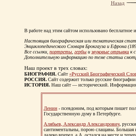
Назад
В работе над этим сайтом использовано бесплатное
Настоящая биографическая или тематическая статья
Энциклопедического Словаря Брокгауза и Ефрона
(18
Все ссылки,
портреты
,
гербы
и
звуковые отрывки
к 
Дополнительную информацию по теме статьи смо
Наш проект в трех словах:
БИОГРАФИЯ.
Сайт
«Русский Биографический Сло
РОССИЯ.
Сайт содержит только русские биографии
ИСТОРИЯ.
Наш сайт — исторический. Информация, 
Ленин
- псевдоним, под которым пишет поли
Государственную думу в Петербурге.
Алябьев, Александр Александрович
, русск
сантиментальны, порою слащавы. Большая и
далеко вперед, а А. остался на месте и тепер