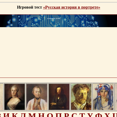
Игровой тест
«Русская история в портрете»
З
И
К
Л
М
Н
О
П
Р
С
Т
У
Ф
Х