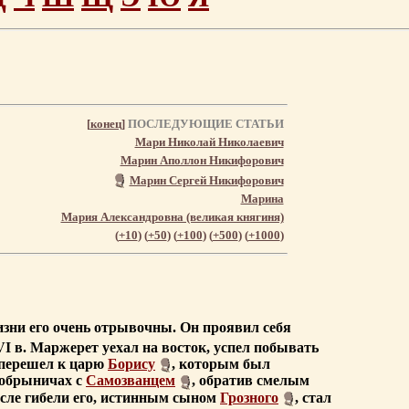
[
конец
]
ПОСЛЕДУЮЩИЕ СТАТЬИ
Мари Николай Николаевич
Марин Аполлон Никифорович
Марин Сергей Никифорович
Марина
Мария Александровна (великая княгиня)
(
+10
) (
+50
) (
+100
) (
+500
) (
+1000
)
жизни его очень отрывочны. Он проявил себя
XVI в. Маржерет уехал на восток, успел побывать
перешел к царю
Борису
, которым был
Добрыничах с
Самозванцем
, обратив смелым
осле гибели его, истинным сыном
Грозного
, стал