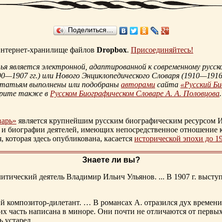
Поделиться…
 интернет-хранилище файлов
Dropbox
.
Присоединяйтесь!
 является электронной, адаптированной к современному русско
90—1907 гг.
) или Нового Энциклопедического Словаря (
1910—1916 
статьям выполнены или подобраны
авторами
сайта
«Русский Б
трите также в
Русском Биографическом Словаре А. А. Половцова
.
варь»
является крупнейшим русским биографическим ресурсом И
 и биографии деятелей, имеющих непосредственное отношение 
которая здесь опубликована, касается
исторической эпохи до 1
Знаете ли вы?
тический деятель Владимир Ильич Ульянов. ... В 1907 г. выступ
ий композитор-дилетант. … В романсах А. отразился дух времени
х часть написана в миноре. Они почти не отличаются от первы
ь устарел.