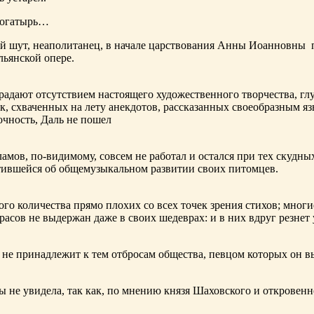
богатырь…
ный шут, неаполитанец, в начале царствования Анны Иоанновны
льянской опере.
адают отсутствием настоящего художественного творчества, глу
к, схваченных на лету анекдотов, рассказанных своеобразным яз
чность, Даль не пошел
ламов,
по-видимому
, совсем не работал и остался при тех скудн
ботившейся об общемузыкальном развитии своих питомцев.
ого количества прямо плохих со всех точек зрения стихов; многи
расов не выдержан даже в своих шедеврах: и в них вдруг резнет
не принадлежит к тем отбросам общества, певцом которых он в
ы не увидела, так как, по мнению князя Шаховского и откровенн