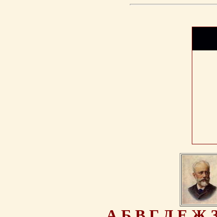
А
Б
В
Г
Д
Е
Ж