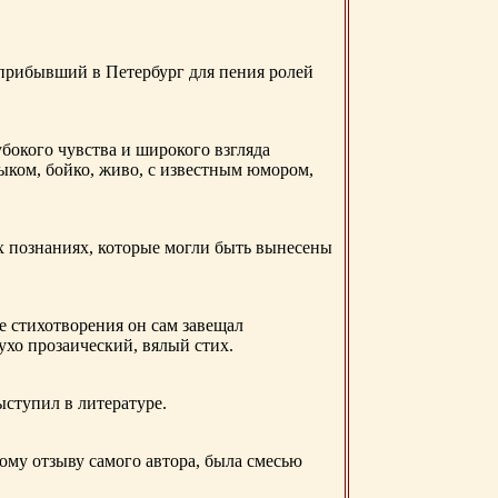
 прибывший в Петербург для пения ролей
бокого чувства и широкого взгляда
ыком, бойко, живо, с известным юмором,
ых познаниях, которые могли быть вынесены
е стихотворения он сам завещал
 ухо прозаический, вялый стих.
ыступил в литературе.
ому отзыву самого автора, была смесью