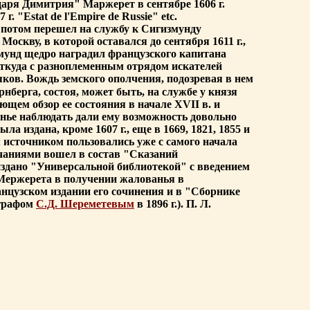
царя Димитрия" Маржерет в сентябре 1606 г.
 "Estat de l'Empire de Russie" etc.
 потом перешел на службу к Сигизмунду
 Москву, в которой оставался до сентября 1611 г.,
мунд щедро наградил французского капитана
, откуда с разноплеменным отрядом искателей
ков. Вождь земского ополчения, подозревая в нем
нберга, состоя, может быть, на службе у князя
ющем обзор ее состояния в начале XVII в. и
енье наблюдать дали ему возможность довольно
 издана, кроме 1607 г., еще в 1669, 1821, 1855 и
 источником пользовались уже с самого начала
чаниями вошел в состав "Сказаний
а издано "Универсальной библиотекой" с введением
ь Мержерета в получении жалованья в
анцузском издании его сочинения и в "Сборнике
 графом
С.Д. Шереметевым
в 1896 г.). П. Л.