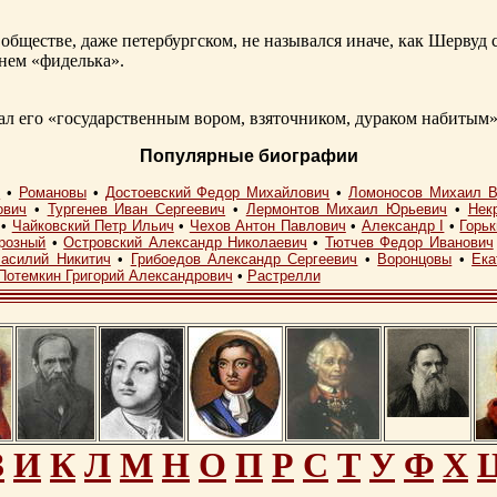
обществе, даже петербургском, не назывался иначе, как Шерву
енем «фиделька».
 его «государственным вором, взяточником, дураком набитым»
Популярные биографии
I
•
Романовы
•
Достоевский Федор Михайлович
•
Ломоносов Михаил В
ович
•
Тургенев Иван Сергеевич
•
Лермонтов Михаил Юрьевич
•
Нек
•
Чайковский Петр Ильич
•
Чехов Антон Павлович
•
Александр I
•
Горь
розный
•
Островский Александр Николаевич
•
Тютчев Федор Иванович
асилий Никитич
•
Грибоедов Александр Сергеевич
•
Воронцовы
•
Ека
Потемкин Григорий Александрович
•
Растрелли
З
И
К
Л
М
Н
О
П
Р
С
Т
У
Ф
Х