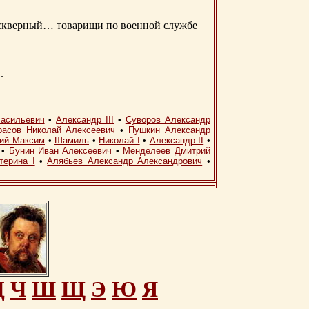
д скверный… товарищи по военной службе
.
асильевич
•
Александр III
•
Суворов Александр
расов Николай Алексеевич
•
Пушкин Александр
кий Максим
•
Шамиль
•
Николай I
•
Александр II
•
•
Бунин Иван Алексеевич
•
Менделеев Дмитрий
терина I
•
Алябьев Александр Александрович
•
Ц
Ч
Ш
Щ
Э
Ю
Я