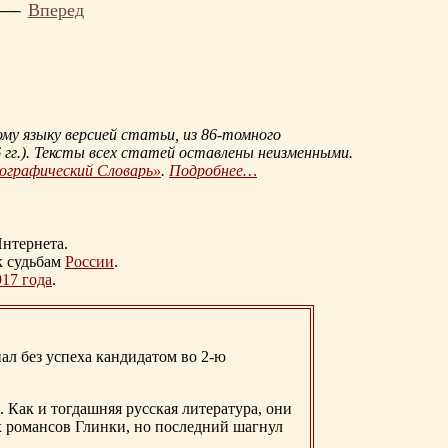
Вперед
му языку версией статьи, из
86-томного
гг.
). Тексты всех статей оставлены неизменными.
иографический Словарь»
.
Подробнее…
нтернета.
к судьбам
России
.
917 года
.
ал без успеха кандидатом во 2-ю
. Как и тогдашняя русская литература, они
х романсов Глинки, но последний шагнул