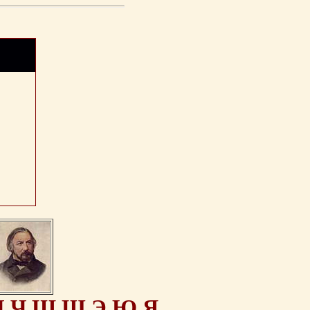
Ц
Ч
Ш
Щ
Э
Ю
Я