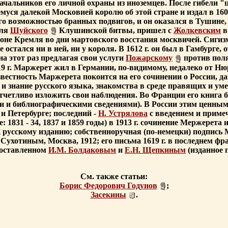
начальников его личной охраны из иноземцев. После гибели "
уся далекой Московией королю об этой стране и издал в 1607 г.
о возможностью бранных подвигов, и он оказался в Тушине,
для
Шуйского
Клушинской битвы, пришел с
Жолкевским
в
оне Кремля во дни мартовского восстания москвичей. Сигиз
остался ни в ней, ни у короля. В 1612 г. он был в Гамбурге
на этот раз предлагая свои услуги
Пожарскому
против поля
19 г. Маржерет жил в Германии, по-видимому, недалеко от Нюр
звестность Маржерета покоится на его сочинении о России, да
и знание русского языка, знакомства в среде правящих и ум
тчетливо изложить свои наблюдения. Во Франции его книга была
ими и библиографическими сведениями). В России этим ценным
 и Петербурге; последний -
Н. Устрялова
с введением и приме
 1831 - 34, 1837 и 1859 годы) в 1913 г. сочинение Мержерет
 к русскому изданию; собственноручная (по-немецки) подпис
ухотиным, Москва, 1912; его письма 1619 г. в последнем фр
 составленном
И.М. Болдаковым
и
Е.Н. Щепкиным
(изданное
См. также статьи:
Борис Федорович Годунов
;
Засекины
.