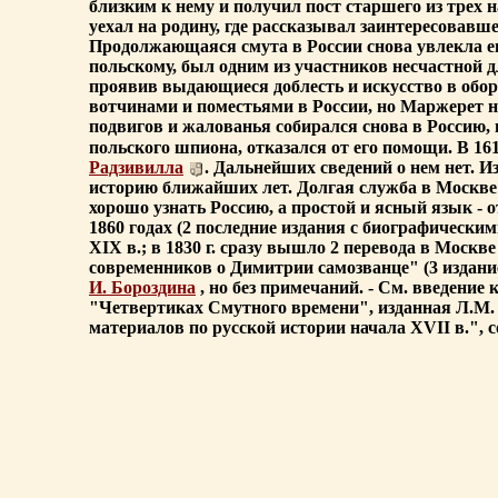
близким к нему и получил пост старшего из трех 
уехал на родину, где рассказывал заинтересовавшем
Продолжающаяся смута в России снова увлекла ег
польскому, был одним из участников несчастной 
проявив выдающиеся доблесть и искусство в обор
вотчинами и поместьями в России, но Маржерет не 
подвигов и жалованья собирался снова в Россию, 
польского шпиона, отказался от его помощи. В 16
Радзивилла
. Дальнейших сведений о нем нет. И
историю ближайших лет. Долгая служба в Москве 
хорошо узнать Россию, а простой и ясный язык - о
1860 годах (2 последние издания с биографическ
XIX в.; в 1830 г. сразу вышло 2 перевода в Москве
современников о Димитрии самозванце" (3 издание:
И. Бороздина
, но без примечаний. - См. введение
"Четвертиках Смутного времени", изданная Л.М. С
материалов по русской истории начала XVII в.",