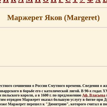
Маржерет Яков (Margeret)
звестного сочинения о России Смутного времени. Сведения о 
аваррского в борьбе его с католической лигой. В 90-х годах 
 польского короля, а в 1600 г. по предложению
Аф. Власьева
 этим отрядом Маржерет оказал большую услугу в битве при 
Позже Маржерет перешел к "Димитрию", которого считал и п