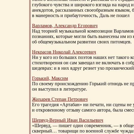
глубокого чувства и широкого взгляда на народ 
анекдотов, рассказанных своеобразным языком, 
в манерность и прибауточность, Даль не пошел
Варламов, Александр Егорович
Над теорией музыкальной композиции Варламов
познаниях, которые могли быть вынесены им из к
об общемузыкальном развитии своих питомцев.
Некрасов Николай Алексеевич
Ни у кого из больших поэтов наших нет такого к
стихотворения он сам завещал не включать в соб
шедеврах: и в них вдруг резнет ухо прозаический
Горький, Максим
По своему происхождению Горький отнюдь не пр
он выступил в литературе.
Жихарев Степан Петрович
Его трагедия «Артабан» ни печати, ни сцены не 
и откровенному отзыву самого автора, была сме
Шервуд-Верный
Иван Васильевич
«Шервуд, — пишет один современник, — в общест
скверный… товарищи по военной службе чуждали