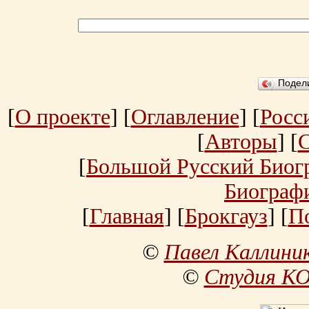
Подел
[
О проекте
] [
Оглавление
] [
Росс
[
Авторы
] [
[
Большой Русский Биог
Биограф
[
Главная
] [
Брокгауз
] [
П
©
Павел Каллини
©
Студия К