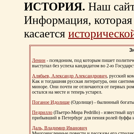
ИСТОРИЯ.
Наш сайт
Информация, которая 
касается
исторической
З
Ленин
- псевдоним, под которым пишет политичес
выступал без успеха кандидатом во 2-ю Государ
Алябьев, Александр Александрович
, русский ко
Как и тогдашняя русская литература, они сантим
миноре. Они почти не отличаются от первых ром
остался на месте и теперь устарел.
Поганое Идолище
(Одолище) - былинный богат
Педрилло
(Пьетро-Мира Pedrillo) - известный ш
прибывший в Петербург для пения ролей буффа и
Даль, Владимир Иванович
Многочисленные повести и рассказы его страдаю