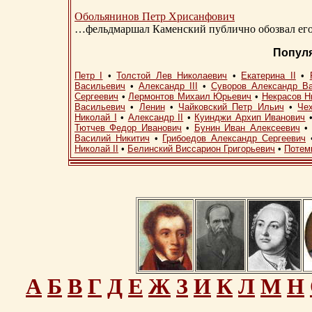
Обольянинов Петр Хрисанфович
…фельдмаршал Каменский публично обозвал его 
Попул
Петр I
•
Толстой Лев Николаевич
•
Екатерина II
•
Васильевич
•
Александр III
•
Суворов Александр В
Сергеевич
•
Лермонтов Михаил Юрьевич
•
Некрасов Н
Васильевич
•
Ленин
•
Чайковский Петр Ильич
•
Че
Николай I
•
Александр II
•
Куинджи Архип Иванович
Тютчев Федор Иванович
•
Бунин Иван Алексеевич
Василий Никитич
•
Грибоедов Александр Сергеевич
Николай II
•
Белинский Виссарион Григорьевич
•
Потем
А
Б
В
Г
Д
Е
Ж
З
И
К
Л
М
Н