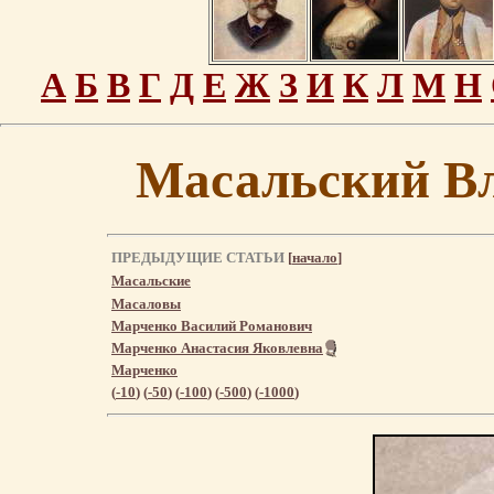
А
Б
В
Г
Д
Е
Ж
З
И
К
Л
М
Н
Масальский В
ПРЕДЫДУЩИЕ СТАТЬИ
[
начало
]
Масальские
Масаловы
Марченко Василий Романович
Марченко Анастасия Яковлевна
Марченко
(
-10
) (
-50
) (
-100
) (
-500
) (
-1000
)