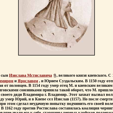
, сын
Изяслава Мстиславича
, великого князя киевского. С 
имиром
и
Ярославом
, и Юрием Суздальским. В 1150 году отец
ая от половцев. В 1154 году умер отец М. и киевским велики
ниговскими союзниками приняла такой оборот, что М. пришло
 своего дяди Владимира г. Владимир. Этот захват вызвал во
году умер Юрий, и в Киеве сел Изяслав (1157). Но после смер
о при этом сделал неудачную попытку подчинить его своей вол
ю. В 1162 году против Ростислава составилась коалиция черни
евляне звали его к себе, старшины черных клобуков поддержи