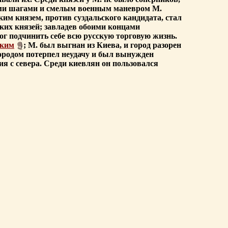
кими шагами и смелым военным маневром М.
им князем, против суздальского кандидата, стал
ких князей; завладев обоими концами
мог подчинить себе всю русскую торговую жизнь.
ским
; М. был выгнан из Киева, и город разорен
городом потерпел неудачу и был вынужден
я с севера. Среди киевлян он пользовался