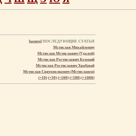
[
конец
]
ПОСЛЕДУЮЩИЕ СТАТЬИ
Мстислав Михайлович
Мстислав Мстиславич (Удалой)
Мстислав Ростиславич Безокий
Мстислав Ростиславич Храбрый
Мстислав Святополкович (Мстиславец)
(
+10
) (
+50
) (
+100
) (
+500
) (
+1000
)