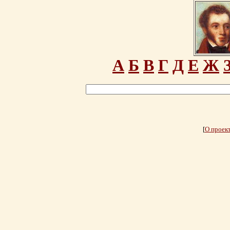
А
Б
В
Г
Д
Е
Ж
[
О проек