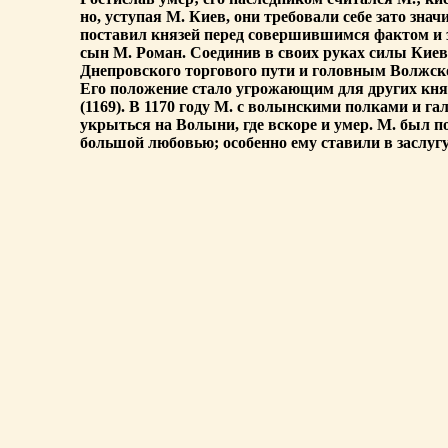
но, уступая М. Киев, они требовали себе зато 
поставил князей перед совершившимся фактом и за
сын М. Роман. Соединив в своих руках силы Кие
Днепровского торгового пути и головным Волжског
Его положение стало угрожающим для других княз
(1169). В 1170 году М. с волынскими полками и 
укрыться на Волыни, где вскоре и умер. М. был п
большой любовью; особенно ему ставили в заслугу 