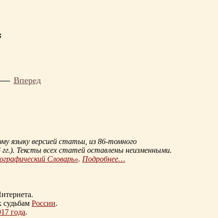
;
Вперед
му языку версией статьи, из
86-томного
гг.
). Тексты всех статей оставлены неизменными.
иографический Словарь»
.
Подробнее…
нтернета.
к судьбам
России
.
917 года
.