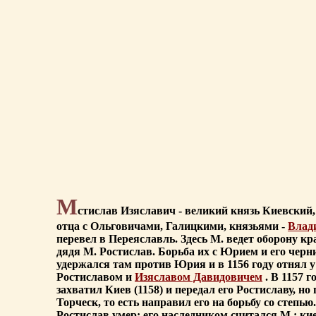
М
стислав Изяславич - великий князь Киевский
отца с Ольговичами, Галицкими, князьями -
Влад
перевел в Переяславль. Здесь М. ведет оборону кр
дядя М. Ростислав. Борьба их с Юрием и его чер
удержался там против Юрия и в 1156 году отнял у
Ростиславом и
Изяславом Давидовичем
. В 1157 
захватил Киев (1158) и передал его Ростиславу, н
Торческ, то есть направил его на борьбу со степь
Ростислав умер; его наследником считался М.; ки