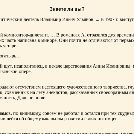
Знаете ли вы?
тический деятель Владимир Ильич Ульянов. ... В 1907 г. выступ
ий композитор-дилетант. … В романсах А. отразился дух времени
х часть написана в миноре. Они почти не отличаются от первы
ь устарел.
богатырь…
ный шут, неаполитанец, в начале царствования Анны Иоанновны
льянской опере.
адают отсутствием настоящего художественного творчества, глу
к, схваченных на лету анекдотов, рассказанных своеобразным яз
чность, Даль не пошел
ламов,
по-видимому
, совсем не работал и остался при тех скудн
ботившейся об общемузыкальном развитии своих питомцев.