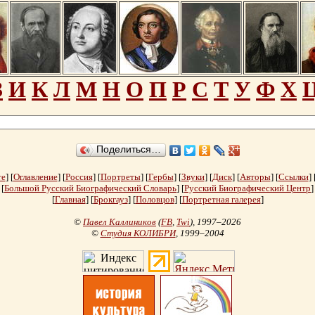
З
И
К
Л
М
Н
О
П
Р
С
Т
У
Ф
Х
Поделиться…
те
] [
Оглавление
] [
Россия
] [
Портреты
] [
Гербы
] [
Звуки
] [
Диск
] [
Авторы
] [
Ссылки
] 
[
Большой Русский Биографический Словарь
] [
Русский Биографический Центр
]
[
Главная
] [
Брокгауз
] [
Половцов
] [
Портретная галерея
]
©
Павел Каллиников
(
FB
,
Twi
)
, 1997–2026
©
Студия КОЛИБРИ
, 1999–2004