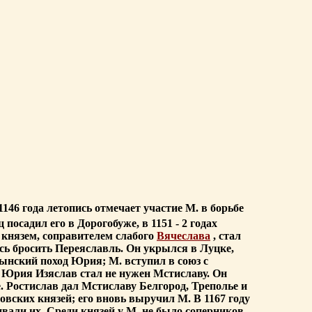
1146 года летопись отмечает участие М. в борьбе
 посадил его в Дорогобуже, в 1151 - 2 годах
м князем, соправителем слабого
Вячеслава
, стал
сь бросить Переяславль. Он укрылся в Луцке,
лынский поход Юрия; М. вступил в союз с
ти Юрия Изяслав стал не нужен Мстиславу. Он
е. Ростислав дал Мстиславу Белгород, Треполье и
говских князей; его вновь выручил М. В 1167 году
вали их. Среди князей у М. не было соперников,