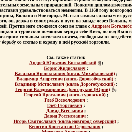
значительных земельных приращений. Ловкими дипломатичес
ставил удовольствоваться немногим. В 1168 году новгородск
вщины, Волыни и Новгорода, М. стал самым сильным из русс
о, он, держа в своих руках и пути на западе через Волынь, 
ей. Против него сложился союз во главе с
Андреем Боголюб
галицкой и туровской помощью вернул себе Киев, но под Выш
оследним сильным киевским князем, свободным от воздействи
борьбу со степью и охрану в ней русской торговли.
См. также статьи:
Андрей Юрьевич Боголюбский
;
Борис Жидиславич
;
Василько Ярополкович (князь Михайловский)
;
Владимир Андреевич (князь Дорогобужский)
;
Владимир Мстиславич (князь Дорогобужский)
;
Георгий Владимирович Долгорукий (Юрий)
;
Георгий Ярославич (князь туровский)
;
Глеб Всеволодович
;
Глеб Георгиевич
;
Давид Всеславич
;
Давид Ростиславич
;
Игорь Святославич (князь новгород-северский)
;
Кенятин Константин Серославич
;
Мстислав Андреевич
;