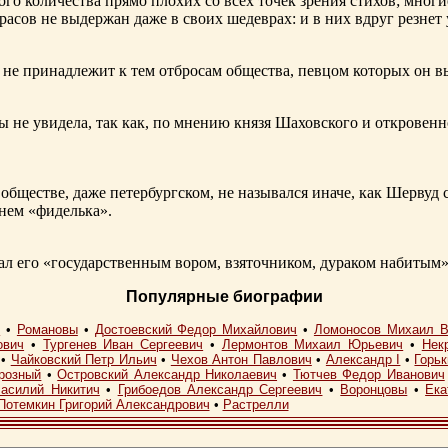
ого количества прямо плохих со всех точек зрения стихов; многи
расов не выдержан даже в своих шедеврах: и в них вдруг резнет
не принадлежит к тем отбросам общества, певцом которых он в
ы не увидела, так как, по мнению князя Шаховского и откровенн
обществе, даже петербургском, не назывался иначе, как Шерву
енем «фиделька».
 его «государственным вором, взяточником, дураком набитым»
Популярные биографии
I
•
Романовы
•
Достоевский Федор Михайлович
•
Ломоносов Михаил В
ович
•
Тургенев Иван Сергеевич
•
Лермонтов Михаил Юрьевич
•
Нек
•
Чайковский Петр Ильич
•
Чехов Антон Павлович
•
Александр I
•
Горь
розный
•
Островский Александр Николаевич
•
Тютчев Федор Иванович
асилий Никитич
•
Грибоедов Александр Сергеевич
•
Воронцовы
•
Ека
Потемкин Григорий Александрович
•
Растрелли