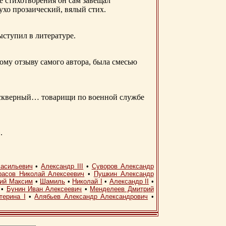
е стихотворения он сам завещал
 ухо прозаический, вялый стих.
ыступил в литературе.
ому отзыву самого автора, была смесью
д скверный… товарищи по военной службе
.
асильевич
•
Александр III
•
Суворов Александр
расов Николай Алексеевич
•
Пушкин Александр
кий Максим
•
Шамиль
•
Николай I
•
Александр II
•
•
Бунин Иван Алексеевич
•
Менделеев Дмитрий
терина I
•
Алябьев Александр Александрович
•