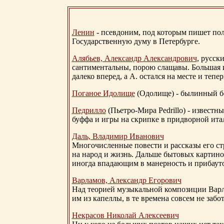
Ленин
- псевдоним, под которым пишет поли
Государственную думу в Петербурге.
Алябьев, Александр Александрович
, русск
сантиментальны, порою слащавы. Большая и
далеко вперед, а А. остался на месте и тепер
Поганое Идолище
(Одолище) - былинный 
Педрилло
(Пьетро-Мира Pedrillo) - извест
буффа и игры на скрипке в придворной ита
Даль, Владимир Иванович
Многочисленные повести и рассказы его стр
на народ и жизнь. Дальше бытовых картино
иногда впадающим в манерность и прибауто
Варламов, Александр Егорович
Над теорией музыкальной композиции Вар
им из капеллы, в те времена совсем не за
Некрасов Николай Алексеевич