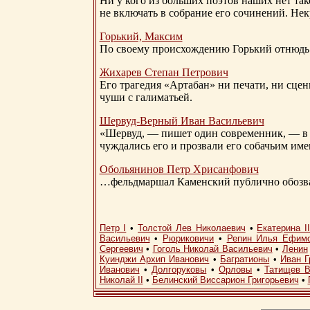
Ни у кого из больших поэтов наших нет так
не включать в собрание его сочинений. Нек
Горький, Максим
По своему происхождению Горький отнюдь 
Жихарев Степан Петрович
Его трагедия «Артабан» ни печати, ни сцен
чуши с галиматьей.
Шервуд-Верный
Иван Васильевич
«Шервуд, — пишет один современник, — в 
чуждались его и прозвали его собачьим им
Обольянинов Петр Хрисанфович
…фельдмаршал Каменский публично обозвал
Петр I
•
Толстой Лев Николаевич
•
Екатерина I
Васильевич
•
Рюриковичи
•
Репин Илья Ефим
Сергеевич
•
Гоголь Николай Васильевич
•
Ленин
Куинджи Архип Иванович
•
Багратионы
•
Иван Г
Иванович
•
Долгоруковы
•
Орловы
•
Татищев В
Николай II
•
Белинский Виссарион Григорьевич
•