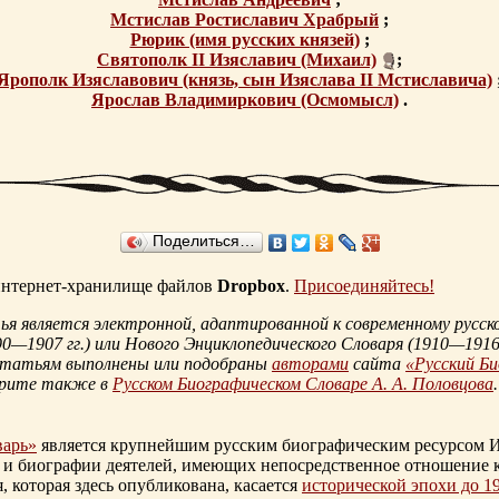
Мстислав Ростиславич Храбрый
;
Рюрик (имя русских князей)
;
Святополк II Изяславич (Михаил)
;
Ярополк Изяславович (князь, сын Изяслава II Мстиславича)
Ярослав Владимиркович (Осмомысл)
.
Поделиться…
 интернет-хранилище файлов
Dropbox
.
Присоединяйтесь!
 является электронной, адаптированной к современному русско
90—1907 гг.
) или Нового Энциклопедического Словаря (
1910—1916 
статьям выполнены или подобраны
авторами
сайта
«Русский Б
трите также в
Русском Биографическом Словаре А. А. Половцова
.
варь»
является крупнейшим русским биографическим ресурсом И
 и биографии деятелей, имеющих непосредственное отношение 
которая здесь опубликована, касается
исторической эпохи до 1