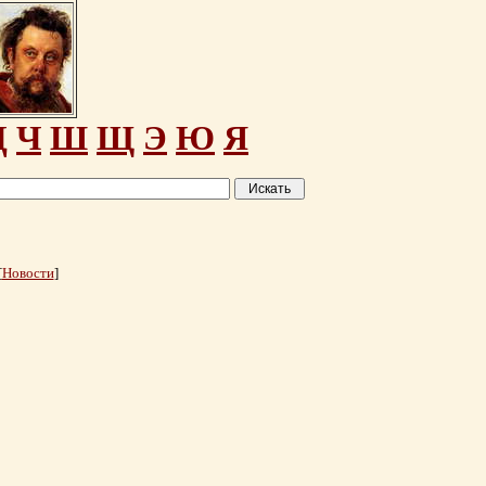
Ц
Ч
Ш
Щ
Э
Ю
Я
[
Новости
]