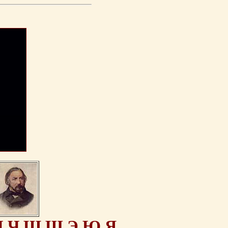
Ц
Ч
Ш
Щ
Э
Ю
Я