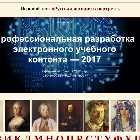
Игровой тест
«Русская история в портрете»
З
И
К
Л
М
Н
О
П
Р
С
Т
У
Ф
Х