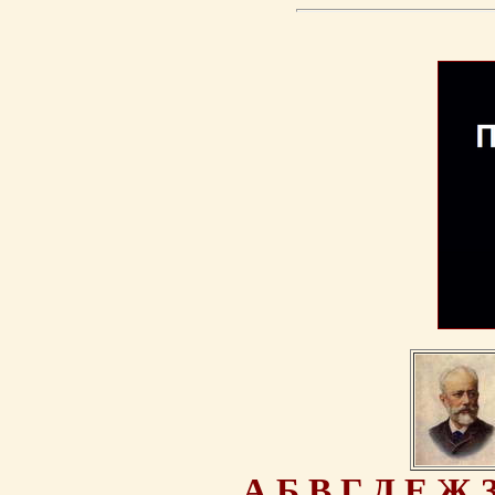
А
Б
В
Г
Д
Е
Ж