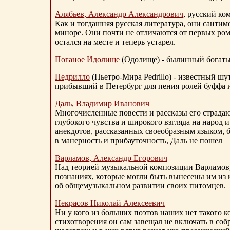
Алябьев, Александр Александрович
, русский ко
Как и тогдашняя русская литература, они сантим
миноре. Они почти не отличаются от первых ром
остался на месте и теперь устарел.
Поганое Идолище
(Одолище) - былинный богат
Педрилло
(Пьетро-Мира Pedrillo) - известный ш
прибывший в Петербург для пения ролей буффа и
Даль, Владимир Иванович
Многочисленные повести и рассказы его страдаю
глубокого чувства и широкого взгляда на народ 
анекдотов, рассказанных своеобразным языком, 
в манерность и прибауточность, Даль не пошел
Варламов, Александр Егорович
Над теорией музыкальной композиции Варламов
познаниях, которые могли быть вынесены им из к
об общемузыкальном развитии своих питомцев.
Некрасов Николай Алексеевич
Ни у кого из больших поэтов наших нет такого к
стихотворения он сам завещал не включать в соб