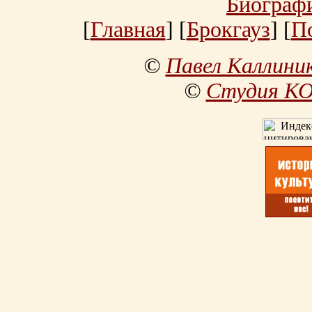
Биограф
[
Главная
] [
Брокгауз
] [
П
©
Павел Каллини
©
Студия К