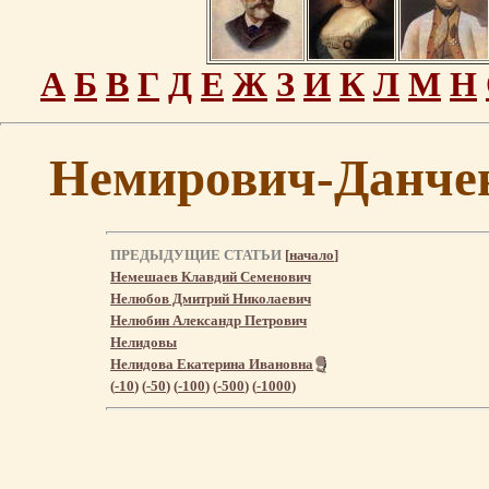
А
Б
В
Г
Д
Е
Ж
З
И
К
Л
М
Н
Немирович-Данче
ПРЕДЫДУЩИЕ СТАТЬИ
[
начало
]
Немешаев Клавдий Семенович
Нелюбов Дмитрий Николаевич
Нелюбин Александр Петрович
Нелидовы
Нелидова Екатерина Ивановна
(
-10
) (
-50
) (
-100
) (
-500
) (
-1000
)