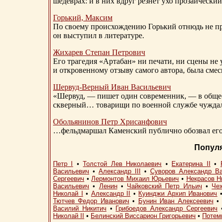
шедеврах: и в них вдруг резнет ухо прозаический
Горький, Максим
По своему происхождению Горький отнюдь не пр
он выступил в литературе.
Жихарев Степан Петрович
Его трагедия «Артабан» ни печати, ни сцены не 
и откровенному отзыву самого автора, была сме
Шервуд-Верный
Иван Васильевич
«Шервуд, — пишет один современник, — в общест
скверный… товарищи по военной службе чуждали
Обольянинов Петр Хрисанфович
…фельдмаршал Каменский публично обозвал его 
Попул
Петр I
•
Толстой Лев Николаевич
•
Екатерина II
•
Васильевич
•
Александр III
•
Суворов Александр В
Сергеевич
•
Лермонтов Михаил Юрьевич
•
Некрасов Н
Васильевич
•
Ленин
•
Чайковский Петр Ильич
•
Че
Николай I
•
Александр II
•
Куинджи Архип Иванович
Тютчев Федор Иванович
•
Бунин Иван Алексеевич
Василий Никитич
•
Грибоедов Александр Сергеевич
Николай II
•
Белинский Виссарион Григорьевич
•
Потем