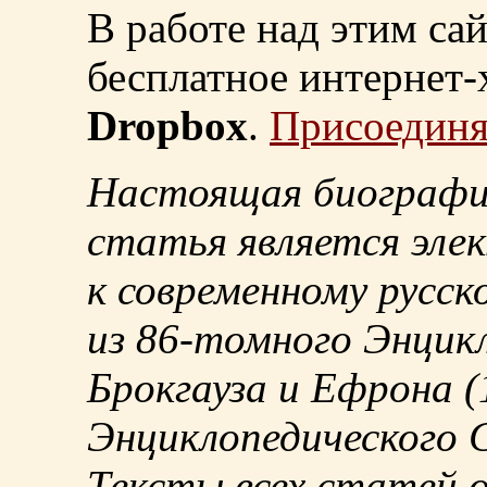
В работе над этим са
бесплатное интернет
Dropbox
.
Присоединя
Настоящая биографи
статья является эле
к современному русск
из
86-томного
Энцикл
Брокгауза и Ефрона
(
Энциклопедического С
Тексты всех статей 