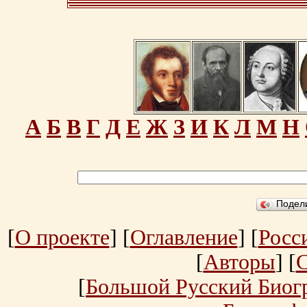
А
Б
В
Г
Д
Е
Ж
З
И
К
Л
М
Н
Подел
[
О проекте
] [
Оглавление
] [
Росс
[
Авторы
] [
[
Большой Русский Биог