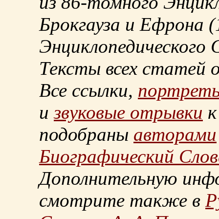
из
86-томного
Энцикл
Брокгауза и Ефрона
(
Энциклопедического С
Тексты всех статей 
Все ссылки,
портрет
и
звуковые отрывки
к
подобраны
авторами
Биографический Слов
Дополнительную инф
смотрите также в
Р