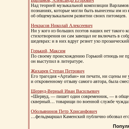
Варламов, Александр Егорович
Над теорией музыкальной композиции Варламов
познаниях, которые могли быть вынесены им из к
об общемузыкальном развитии своих питомцев.
Некрасов Николай Алексеевич
Ни у кого из больших поэтов наших нет такого к
стихотворения он сам завещал не включать в соб
шедеврах: и в них вдруг резнет ухо прозаический
Горький, Максим
По своему происхождению Горький отнюдь не пр
он выступил в литературе.
Жихарев Степан Петрович
Его трагедия «Артабан» ни печати, ни сцены не 
и откровенному отзыву самого автора, была сме
Шервуд-Верный
Иван Васильевич
«Шервуд, — пишет один современник, — в общест
скверный… товарищи по военной службе чуждали
Обольянинов Петр Хрисанфович
…фельдмаршал Каменский публично обозвал его 
Попул