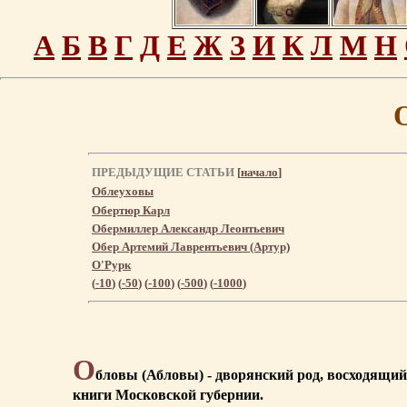
А
Б
В
Г
Д
Е
Ж
З
И
К
Л
М
Н
ПРЕДЫДУЩИЕ СТАТЬИ
[
начало
]
Облеуховы
Обертюр Карл
Обермиллер Александр Леонтьевич
Обер Артемий Лаврентьевич (Артур)
О'Рурк
(
-10
) (
-50
) (
-100
) (
-500
) (
-1000
)
О
бловы (Абловы) - дворянский род, восходящий
книги Московской губернии.