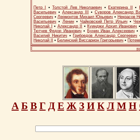
Петр I
•
Толстой Лев Николаевич
•
Екатерина II
•
Васильевич
•
Александр III
•
Суворов Александр В
Сергеевич
•
Лермонтов Михаил Юрьевич
•
Некрасов Н
Васильевич
•
Ленин
•
Чайковский Петр Ильич
•
Че
Николай I
•
Александр II
•
Куинджи Архип Иванович
Тютчев Федор Иванович
•
Бунин Иван Алексеевич
Василий Никитич
•
Грибоедов Александр Сергеевич
Николай II
•
Белинский Виссарион Григорьевич
•
Потем
ку
А
Б
В
Г
Д
Е
Ж
З
И
К
Л
М
Н