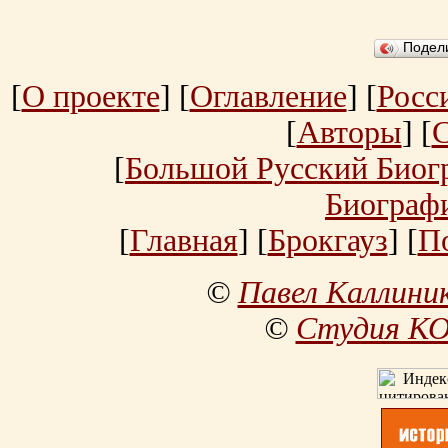
Подел
[
О проекте
] [
Оглавление
] [
Росс
[
Авторы
] [
[
Большой Русский Биог
Биограф
[
Главная
] [
Брокгауз
] [
П
©
Павел Каллини
©
Студия К