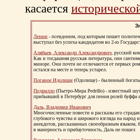
касается
исторической
З
Ленин
- псевдоним, под которым пишет политичес
выступал без успеха кандидатом во 2-ю Государ
Алябьев, Александр Александрович
, русский ко
Как и тогдашняя русская литература, они сантим
миноре. Они почти не отличаются от первых ром
остался на месте и теперь устарел.
Поганое Идолище
(Одолище) - былинный богат
Педрилло
(Пьетро-Мира Pedrillo) - известный ш
прибывший в Петербург для пения ролей буффа и
Даль, Владимир Иванович
Многочисленные повести и рассказы его страдаю
глубокого чувства и широкого взгляда на народ 
анекдотов, рассказанных своеобразным языком, 
в манерность и прибауточность, Даль не пошел