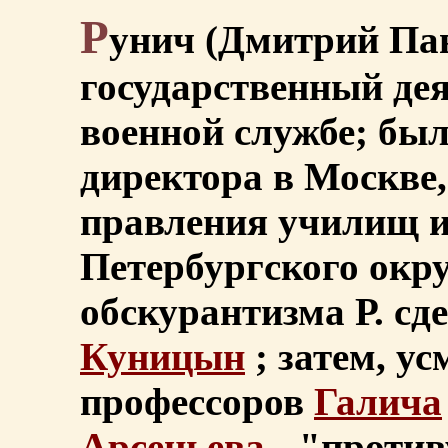
Р
унич (Дмитрий Павл
государственный дея
военной службе; бы
директора в Москве,
правления училищ и
Петербургского окр
обскурантизма Р. сд
Куницын
; затем, ус
профессоров
Галича
Арсеньева
"против