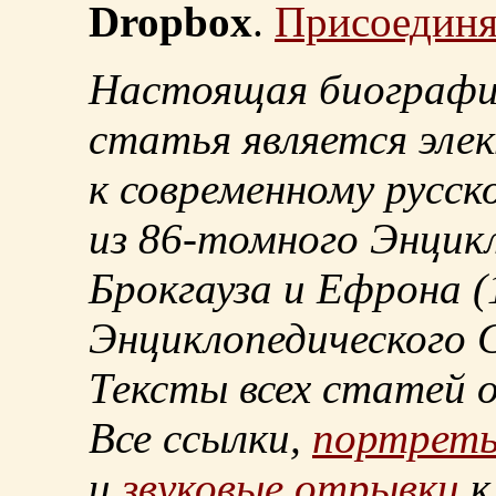
Dropbox
.
Присоединя
Настоящая биографи
статья является эле
к современному русск
из
86-томного
Энцикл
Брокгауза и Ефрона
(
Энциклопедического С
Тексты всех статей 
Все ссылки,
портрет
и
звуковые отрывки
к