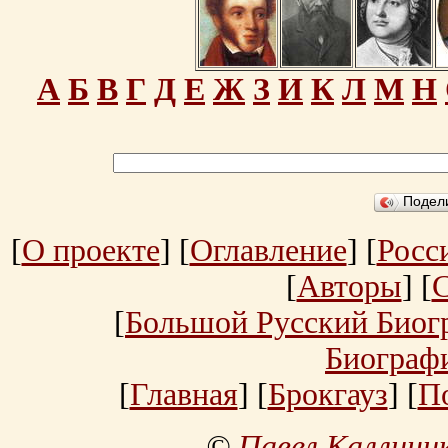
А
Б
В
Г
Д
Е
Ж
З
И
К
Л
М
Н
Подел
[
О проекте
] [
Оглавление
] [
Росс
[
Авторы
] [
[
Большой Русский Биог
Биограф
[
Главная
] [
Брокгауз
] [
П
©
Павел Каллини