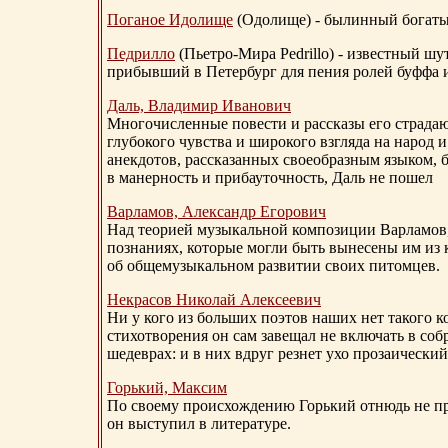
Поганое Идолище
(Одолище) - былинный богат
Педрилло
(Пьетро-Мира Pedrillo) - известный ш
прибывший в Петербург для пения ролей буффа и
Даль, Владимир Иванович
Многочисленные повести и рассказы его страдаю
глубокого чувства и широкого взгляда на народ 
анекдотов, рассказанных своеобразным языком, 
в манерность и прибауточность, Даль не пошел
Варламов, Александр Егорович
Над теорией музыкальной композиции Варламов
познаниях, которые могли быть вынесены им из к
об общемузыкальном развитии своих питомцев.
Некрасов Николай Алексеевич
Ни у кого из больших поэтов наших нет такого к
стихотворения он сам завещал не включать в соб
шедеврах: и в них вдруг резнет ухо прозаический
Горький, Максим
По своему происхождению Горький отнюдь не пр
он выступил в литературе.