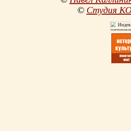
©
Студия К