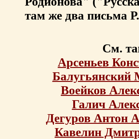
Родионова" ("Русска
там же два письма Р.
См. та
Арсеньев Кон
Балугьянский 
Воейков Алек
Галич Алек
Дегуров Антон 
Кавелин Дмитр