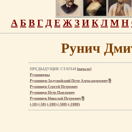
А
Б
В
Г
Д
Е
Ж
З
И
К
Л
М
Н
Рунич Дми
ПРЕДЫДУЩИЕ СТАТЬИ
[
начало
]
Румянцевы
Румянцев-Задунайский Петр Александрович
Румянцев Сергей Петрович
Румянцев Петр Павлович
Румянцев Николай Петрович
(
-10
) (
-50
) (
-100
) (
-500
) (
-1000
)