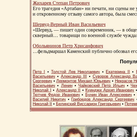
Жихарев Степан Петрович
Его трагедия «Артабан» ни печати, ни сцены не 
и откровенному отзыву самого автора, была сме
Шервуд-Верный
Иван Васильевич
«Шервуд, — пишет один современник, — в общест
скверный… товарищи по военной службе чуждали
Обольянинов Петр Хрисанфович
…фельдмаршал Каменский публично обозвал его 
Попул
Петр I
•
Толстой Лев Николаевич
•
Екатерина II
•
Васильевич
•
Александр III
•
Суворов Александр В
Сергеевич
•
Лермонтов Михаил Юрьевич
•
Некрасов Н
Васильевич
•
Ленин
•
Чайковский Петр Ильич
•
Че
Николай I
•
Александр II
•
Куинджи Архип Иванович
Тютчев Федор Иванович
•
Бунин Иван Алексеевич
Василий Никитич
•
Грибоедов Александр Сергеевич
Николай II
•
Белинский Виссарион Григорьевич
•
Потем