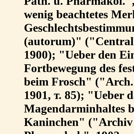
Path. u. Pharmakol.",
wenig beachtetes Mer
Geschlechtsbestimmu
(autorum)" ("Centralb
1900); "Ueber den Ein
Fortbewegung des fe
beim Frosch" ("Arch. 
1901, т. 85); "Ueber d
Magendarminhaltes be
Kaninchen" ("Archiv f