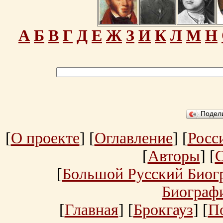
А
Б
В
Г
Д
Е
Ж
З
И
К
Л
М
Н
Подел
[
О проекте
] [
Оглавление
] [
Росс
[
Авторы
] [
[
Большой Русский Биог
Биограф
[
Главная
] [
Брокгауз
] [
П