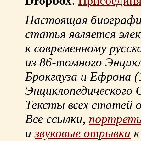
Dropbox
.
Присоединя
Настоящая биографи
статья является эле
к современному русск
из
86-томного
Энцикл
Брокгауза и Ефрона
(
Энциклопедического С
Тексты всех статей 
Все ссылки,
портрет
и
звуковые отрывки
к