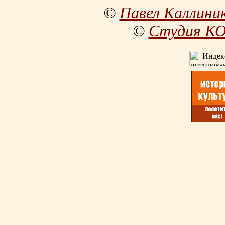
©
Павел Каллини
©
Студия К