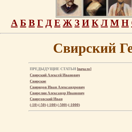
А
Б
В
Г
Д
Е
Ж
З
И
К
Л
М
Н
Свирский Г
ПРЕДЫДУЩИЕ СТАТЬИ
[
начало
]
Свирский Алексей Иванович
Свирские
Свиридов Иван Александрович
Свирелин Александр Иванович
Свирговский Иван
(
-10
) (
-50
) (
-100
) (
-500
) (
-1000
)