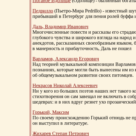
Поганое Идолище
(Одолище) - былинный богат
Педрилло
(Пьетро-Мира Pedrillo) - известный ш
прибывший в Петербург для пения ролей буффа и
Даль, Владимир Иванович
Многочисленные повести и рассказы его страдаю
глубокого чувства и широкого взгляда на народ 
анекдотов, рассказанных своеобразным языком, 
в манерность и прибауточность, Даль не пошел
Варламов, Александр Егорович
Над теорией музыкальной композиции Варламов
познаниях, которые могли быть вынесены им из к
об общемузыкальном развитии своих питомцев.
Некрасов Николай Алексеевич
Ни у кого из больших поэтов наших нет такого к
стихотворения он сам завещал не включать в соб
шедеврах: и в них вдруг резнет ухо прозаический
Горький, Максим
По своему происхождению Горький отнюдь не пр
он выступил в литературе.
Жихарев Степан Петрович