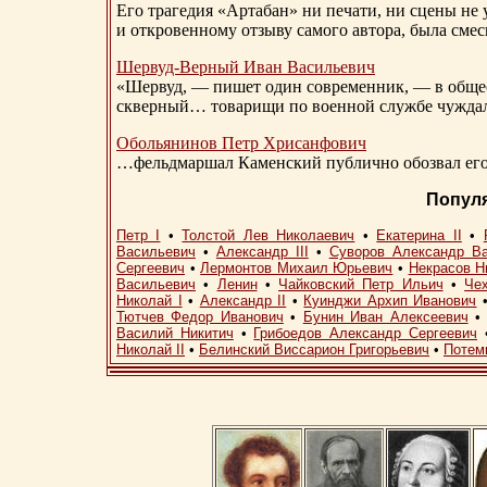
Его трагедия «Артабан» ни печати, ни сцены не 
и откровенному отзыву самого автора, была сме
Шервуд-Верный
Иван Васильевич
«Шервуд, — пишет один современник, — в общест
скверный… товарищи по военной службе чуждали
Обольянинов Петр Хрисанфович
…фельдмаршал Каменский публично обозвал его 
Попул
Петр I
•
Толстой Лев Николаевич
•
Екатерина II
•
Васильевич
•
Александр III
•
Суворов Александр В
Сергеевич
•
Лермонтов Михаил Юрьевич
•
Некрасов Н
Васильевич
•
Ленин
•
Чайковский Петр Ильич
•
Че
Николай I
•
Александр II
•
Куинджи Архип Иванович
Тютчев Федор Иванович
•
Бунин Иван Алексеевич
Василий Никитич
•
Грибоедов Александр Сергеевич
Николай II
•
Белинский Виссарион Григорьевич
•
Потем