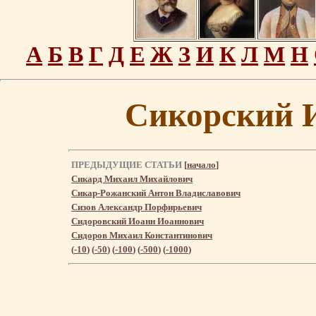
А
Б
В
Г
Д
Е
Ж
З
И
К
Л
М
Н
Сикорский 
ПРЕДЫДУЩИЕ СТАТЬИ
[
начало
]
Сикард Михаил Михайлович
Сикар-Рожанский Антон Владиславович
Сизов Александр Порфирьевич
Сидоровский Иоанн Иоаннович
Сидоров Михаил Константинович
(
-10
) (
-50
) (
-100
) (
-500
) (
-1000
)