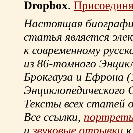
Dropbox
.
Присоединя
Настоящая биографи
статья является эле
к современному русск
из
86-томного
Энцикл
Брокгауза и Ефрона
(
Энциклопедического С
Тексты всех статей 
Все ссылки,
портрет
и
звуковые отрывки
к