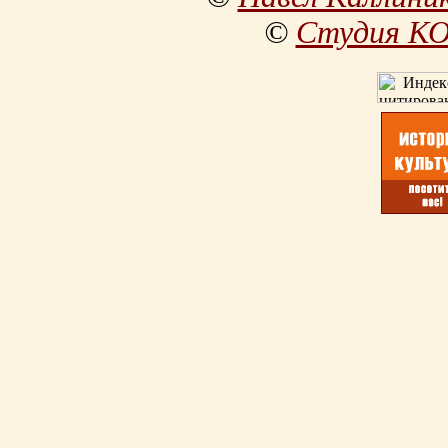
©
Студия К