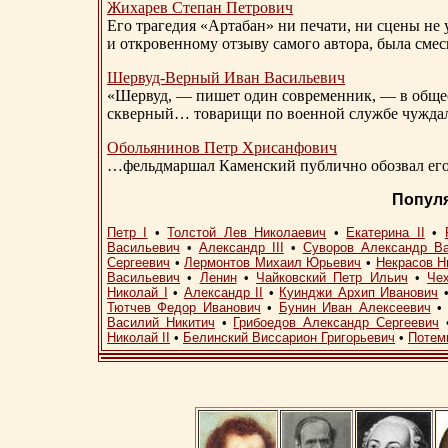
Жихарев Степан Петрович
Его трагедия «Артабан» ни печати, ни сцены не 
и откровенному отзыву самого автора, была сме
Шервуд-Верный
Иван Васильевич
«Шервуд, — пишет один современник, — в общест
скверный… товарищи по военной службе чуждали
Обольянинов Петр Хрисанфович
…фельдмаршал Каменский публично обозвал его 
Попул
Петр I
•
Толстой Лев Николаевич
•
Екатерина II
•
Васильевич
•
Александр III
•
Суворов Александр В
Сергеевич
•
Лермонтов Михаил Юрьевич
•
Некрасов Н
Васильевич
•
Ленин
•
Чайковский Петр Ильич
•
Че
Николай I
•
Александр II
•
Куинджи Архип Иванович
Тютчев Федор Иванович
•
Бунин Иван Алексеевич
Василий Никитич
•
Грибоедов Александр Сергеевич
Николай II
•
Белинский Виссарион Григорьевич
•
Потем