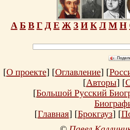
А
Б
В
Г
Д
Е
Ж
З
И
К
Л
М
Н
Подел
[
О проекте
] [
Оглавление
] [
Росс
[
Авторы
] [
[
Большой Русский Биог
Биограф
[
Главная
] [
Брокгауз
] [
П
©
Павел Каллини