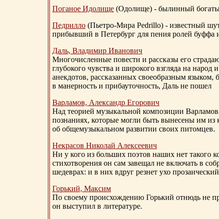
Поганое Идолище
(Одолище) - былинный богат
Педрилло
(Пьетро-Мира Pedrillo) - известный ш
прибывший в Петербург для пения ролей буффа и
Даль, Владимир Иванович
Многочисленные повести и рассказы его страдаю
глубокого чувства и широкого взгляда на народ 
анекдотов, рассказанных своеобразным языком, 
в манерность и прибауточность, Даль не пошел
Варламов, Александр Егорович
Над теорией музыкальной композиции Варламов
познаниях, которые могли быть вынесены им из к
об общемузыкальном развитии своих питомцев.
Некрасов Николай Алексеевич
Ни у кого из больших поэтов наших нет такого к
стихотворения он сам завещал не включать в соб
шедеврах: и в них вдруг резнет ухо прозаический
Горький, Максим
По своему происхождению Горький отнюдь не пр
он выступил в литературе.