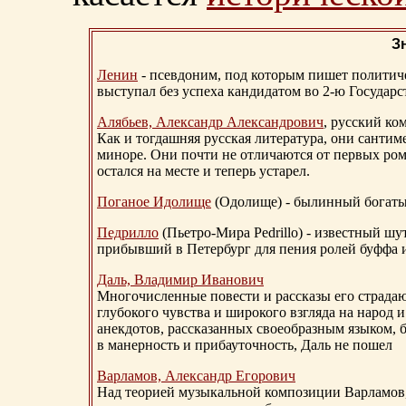
З
Ленин
- псевдоним, под которым пишет политичес
выступал без успеха кандидатом во 2-ю Государ
Алябьев, Александр Александрович
, русский ко
Как и тогдашняя русская литература, они сантим
миноре. Они почти не отличаются от первых ром
остался на месте и теперь устарел.
Поганое Идолище
(Одолище) - былинный богат
Педрилло
(Пьетро-Мира Pedrillo) - известный ш
прибывший в Петербург для пения ролей буффа и
Даль, Владимир Иванович
Многочисленные повести и рассказы его страдаю
глубокого чувства и широкого взгляда на народ 
анекдотов, рассказанных своеобразным языком, 
в манерность и прибауточность, Даль не пошел
Варламов, Александр Егорович
Над теорией музыкальной композиции Варламов