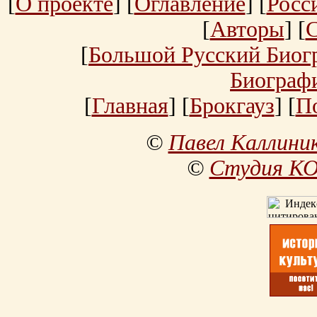
[
О проекте
] [
Оглавление
] [
Росс
[
Авторы
] [
[
Большой Русский Биог
Биограф
[
Главная
] [
Брокгауз
] [
П
©
Павел Каллини
©
Студия К