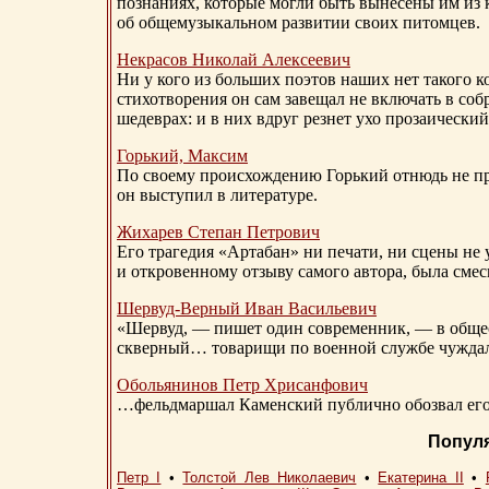
познаниях, которые могли быть вынесены им из к
об общемузыкальном развитии своих питомцев.
Некрасов Николай Алексеевич
Ни у кого из больших поэтов наших нет такого к
стихотворения он сам завещал не включать в соб
шедеврах: и в них вдруг резнет ухо прозаический
Горький, Максим
По своему происхождению Горький отнюдь не пр
он выступил в литературе.
Жихарев Степан Петрович
Его трагедия «Артабан» ни печати, ни сцены не 
и откровенному отзыву самого автора, была сме
Шервуд-Верный
Иван Васильевич
«Шервуд, — пишет один современник, — в общест
скверный… товарищи по военной службе чуждали
Обольянинов Петр Хрисанфович
…фельдмаршал Каменский публично обозвал его 
Попул
Петр I
•
Толстой Лев Николаевич
•
Екатерина II
•