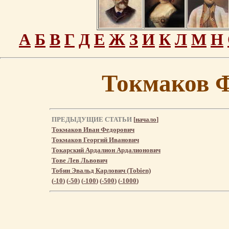
А
Б
В
Г
Д
Е
Ж
З
И
К
Л
М
Н
Токмаков 
ПРЕДЫДУЩИЕ СТАТЬИ
[
начало
]
Токмаков Иван Федорович
Токмаков Георгий Иванович
Токарский Ардалион Ардалионович
Тове Лев Львович
Тобин Эвальд Карлович (Tobien)
(
-10
) (
-50
) (
-100
) (
-500
) (
-1000
)