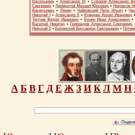
Васильевич
•
Александр III
•
Суворов Александр В
Сергеевич
•
Лермонтов Михаил Юрьевич
•
Некрасов Н
Васильевич
•
Ленин
•
Чайковский Петр Ильич
•
Че
Николай I
•
Александр II
•
Куинджи Архип Иванович
Тютчев Федор Иванович
•
Бунин Иван Алексеевич
Василий Никитич
•
Грибоедов Александр Сергеевич
Николай II
•
Белинский Виссарион Григорьевич
•
Потем
А
Б
В
Г
Д
Е
Ж
З
И
К
Л
М
Н
Подел