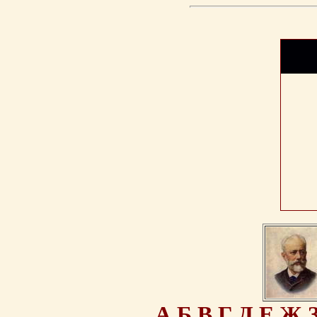
А
Б
В
Г
Д
Е
Ж