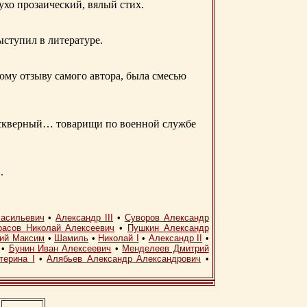
 ухо прозаический, вялый стих.
ыступил в литературе.
ому отзыву самого автора, была смесью
д скверный… товарищи по военной службе
.
асильевич
•
Александр III
•
Суворов Александр
расов Николай Алексеевич
•
Пушкин Александр
кий Максим
•
Шамиль
•
Николай I
•
Александр II
•
•
Бунин Иван Алексеевич
•
Менделеев Дмитрий
терина I
•
Алябьев Александр Александрович
•