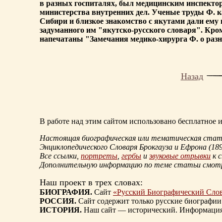
в разных госпиталях, был медицинским инспектор
министерства внутренних дел. Ученые труды Ф. к
Сибири и близкое знакомство с якутами дали ему 
задуманного им "якутско-русского словаря". Кром
напечатаны "Замечания медико-хирурга Ф. о разны
Назад
В работе над этим сайтом использовано бесплатное
Настоящая биографическая или тематическая статья
Энциклопедического Словаря Брокгауза и Ефрона
(18
Все ссылки,
портреты
,
гербы
и
звуковые отрывки
к 
Дополнительную информацию по теме статьи смо
Наш проект в трех словах:
БИОГРАФИЯ.
Сайт
«Русский Биографический Сло
РОССИЯ.
Сайт содержит только русские биографии
ИСТОРИЯ.
Наш сайт — исторический. Информация, 