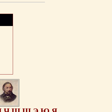
Ц
Ч
Ш
Щ
Э
Ю
Я