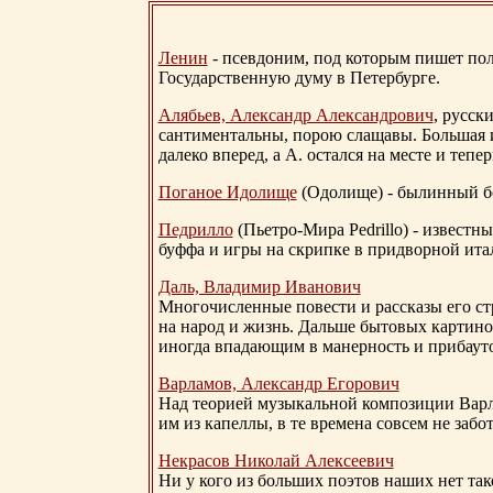
Ленин
- псевдоним, под которым пишет поли
Государственную думу в Петербурге.
Алябьев, Александр Александрович
, русск
сантиментальны, порою слащавы. Большая и
далеко вперед, а А. остался на месте и тепер
Поганое Идолище
(Одолище) - былинный 
Педрилло
(Пьетро-Мира Pedrillo) - извест
буффа и игры на скрипке в придворной ита
Даль, Владимир Иванович
Многочисленные повести и рассказы его стр
на народ и жизнь. Дальше бытовых картино
иногда впадающим в манерность и прибауто
Варламов, Александр Егорович
Над теорией музыкальной композиции Вар
им из капеллы, в те времена совсем не за
Некрасов Николай Алексеевич
Ни у кого из больших поэтов наших нет так