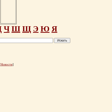
Ц
Ч
Ш
Щ
Э
Ю
Я
[
Новости
]