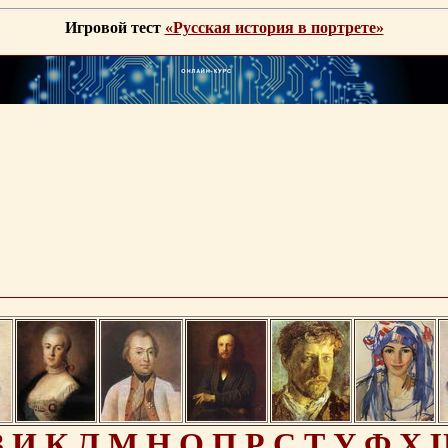
Игровой тест
«Русская история в портрете»
З
И
К
Л
М
Н
О
П
Р
С
Т
У
Ф
Х