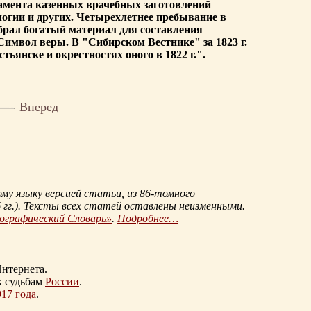
амента казенных врачебных заготовлений
логии и других. Четырехлетнее пребывание в
обрал богатый материал для составления
Символ веры. В "Сибирском Вестнике" за 1823 г.
ьянске и окрестностях оного в 1822 г.".
Вперед
му языку версией статьи, из
86-томного
гг.
). Тексты всех статей оставлены неизменными.
иографический Словарь»
.
Подробнее…
нтернета.
к судьбам
России
.
917 года
.