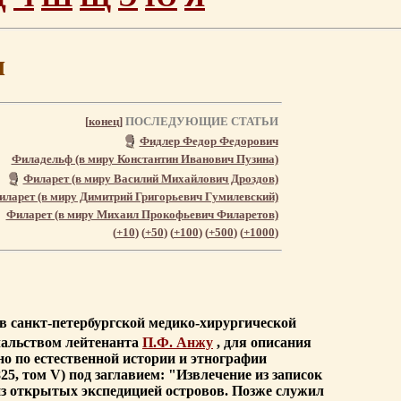
ч
[
конец
]
ПОСЛЕДУЮЩИЕ СТАТЬИ
Фидлер Федор Федорович
Филадельф (в миру Константин Иванович Пузина)
Филарет (в миру Василий Михайлович Дроздов)
иларет (в миру Димитрий Григорьевич Гумилевский)
Филарет (в миру Михаил Прокофьевич Филаретов)
(
+10
) (
+50
) (
+100
) (
+500
) (
+1000
)
к в санкт-петербургской медико-хирургической
ачальством лейтенанта
П.Ф. Анжу
, для описания
о по естественной истории и этнографии
5, том V) под заглавием: "Извлечение из записок
 из открытых экспедицией островов. Позже служил