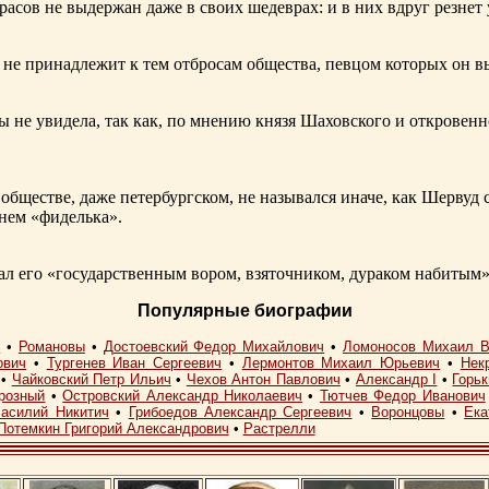
расов не выдержан даже в своих шедеврах: и в них вдруг резнет
не принадлежит к тем отбросам общества, певцом которых он в
ы не увидела, так как, по мнению князя Шаховского и откровенн
обществе, даже петербургском, не назывался иначе, как Шерву
енем «фиделька».
 его «государственным вором, взяточником, дураком набитым»
Популярные биографии
I
•
Романовы
•
Достоевский Федор Михайлович
•
Ломоносов Михаил В
ович
•
Тургенев Иван Сергеевич
•
Лермонтов Михаил Юрьевич
•
Нек
•
Чайковский Петр Ильич
•
Чехов Антон Павлович
•
Александр I
•
Горь
розный
•
Островский Александр Николаевич
•
Тютчев Федор Иванович
асилий Никитич
•
Грибоедов Александр Сергеевич
•
Воронцовы
•
Ека
Потемкин Григорий Александрович
•
Растрелли