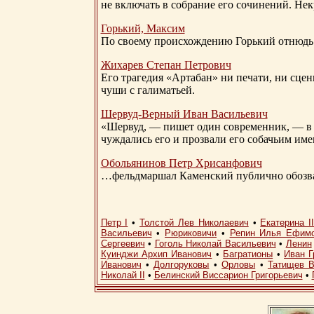
не включать в собрание его сочинений. Нек
Горький, Максим
По своему происхождению Горький отнюдь 
Жихарев Степан Петрович
Его трагедия «Артабан» ни печати, ни сцен
чуши с галиматьей.
Шервуд-Верный
Иван Васильевич
«Шервуд, — пишет один современник, — в 
чуждались его и прозвали его собачьим им
Обольянинов Петр Хрисанфович
…фельдмаршал Каменский публично обозвал
Петр I
•
Толстой Лев Николаевич
•
Екатерина I
Васильевич
•
Рюриковичи
•
Репин Илья Ефим
Сергеевич
•
Гоголь Николай Васильевич
•
Ленин
Куинджи Архип Иванович
•
Багратионы
•
Иван Г
Иванович
•
Долгоруковы
•
Орловы
•
Татищев В
Николай II
•
Белинский Виссарион Григорьевич
•