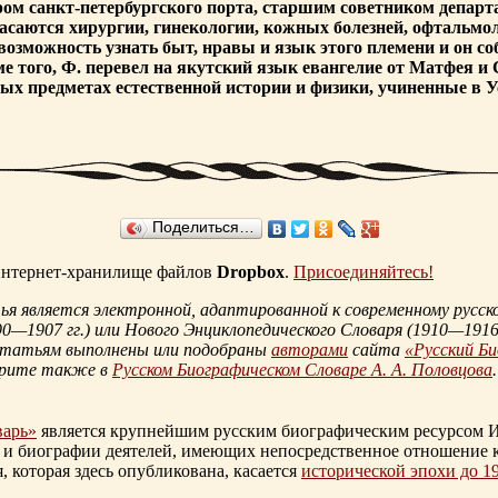
ом санкт-петербургского порта, старшим советником департ
асаются хирургии, гинекологии, кожных болезней, офтальмо
возможность узнать быт, нравы и язык этого племени и он с
е того, Ф. перевел на якутский язык евангелие от Матфея и 
х предметах естественной истории и физики, учиненные в Уст
Поделиться…
 интернет-хранилище файлов
Dropbox
.
Присоединяйтесь!
 является электронной, адаптированной к современному русско
90—1907 гг.
) или Нового Энциклопедического Словаря (
1910—1916 
статьям выполнены или подобраны
авторами
сайта
«Русский Б
трите также в
Русском Биографическом Словаре А. А. Половцова
.
варь»
является крупнейшим русским биографическим ресурсом И
 и биографии деятелей, имеющих непосредственное отношение 
которая здесь опубликована, касается
исторической эпохи до 1