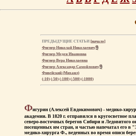
ПРЕДЫДУЩИЕ СТАТЬИ
[
начало
]
Фигнер Николай Николаевич
Фигнер Медея Ивановна
Фигнер Вера Николаевна
Фигнер Александр Самойлович
Фивейский (Михаил)
(
-10
) (
-50
) (
-100
) (
-500
) (
-1000
)
Ф
игурин (Алексей Евдокимович) - медико-хирург
академии. В 1820 г. отправился в кругосветное п
северо-восточных берегов Сибири и Ледовитого о
посещенных им стран, и частью напечатал его в "
медико-хирурга Ф., веденных во время описи бер