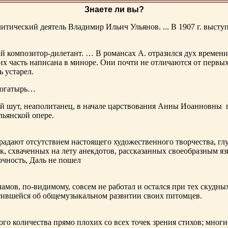
Знаете ли вы?
тический деятель Владимир Ильич Ульянов. ... В 1907 г. выступ
ий композитор-дилетант. … В романсах А. отразился дух времени
х часть написана в миноре. Они почти не отличаются от первы
ь устарел.
богатырь…
ный шут, неаполитанец, в начале царствования Анны Иоанновны
льянской опере.
адают отсутствием настоящего художественного творчества, глу
к, схваченных на лету анекдотов, рассказанных своеобразным яз
чность, Даль не пошел
ламов,
по-видимому
, совсем не работал и остался при тех скудн
ботившейся об общемузыкальном развитии своих питомцев.
ого количества прямо плохих со всех точек зрения стихов; многи