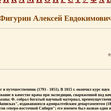
Фигурин Алексей Евдокимови
Ф
 и путешественник (1793 - 1851). В 1815 г. окончил курс нау
лавание в качестве врача при экспедиции, снаряженной под н
кеана; Ф. собрал богатый научный материал, преимущественн
Записках", издававшихся адмиралтейским департаментом (182
егов северо-восточной Сибири"; его именем был назван один