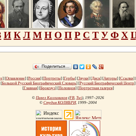
З
И
К
Л
М
Н
О
П
Р
С
Т
У
Ф
Х
Поделиться…
те
] [
Оглавление
] [
Россия
] [
Портреты
] [
Гербы
] [
Звуки
] [
Диск
] [
Авторы
] [
Ссылки
] 
[
Большой Русский Биографический Словарь
] [
Русский Биографический Центр
]
[
Главная
] [
Брокгауз
] [
Половцов
] [
Портретная галерея
]
©
Павел Каллиников
(
FB
,
Twi
)
, 1997–2026
©
Студия КОЛИБРИ
, 1999–2004