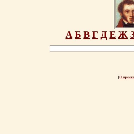
А
Б
В
Г
Д
Е
Ж
[
О проек