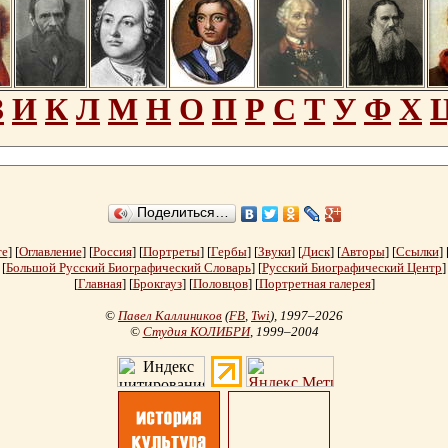
З
И
К
Л
М
Н
О
П
Р
С
Т
У
Ф
Х
Поделиться…
те
] [
Оглавление
] [
Россия
] [
Портреты
] [
Гербы
] [
Звуки
] [
Диск
] [
Авторы
] [
Ссылки
] 
[
Большой Русский Биографический Словарь
] [
Русский Биографический Центр
]
[
Главная
] [
Брокгауз
] [
Половцов
] [
Портретная галерея
]
©
Павел Каллиников
(
FB
,
Twi
)
, 1997–2026
©
Студия КОЛИБРИ
, 1999–2004