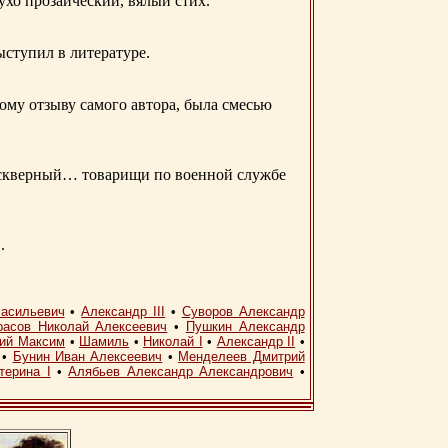
 ухо прозаический, вялый стих.
ыступил в литературе.
ому отзыву самого автора, была смесью
д скверный… товарищи по военной службе
.
асильевич
•
Александр III
•
Суворов Александр
расов Николай Алексеевич
•
Пушкин Александр
кий Максим
•
Шамиль
•
Николай I
•
Александр II
•
•
Бунин Иван Алексеевич
•
Менделеев Дмитрий
терина I
•
Алябьев Александр Александрович
•