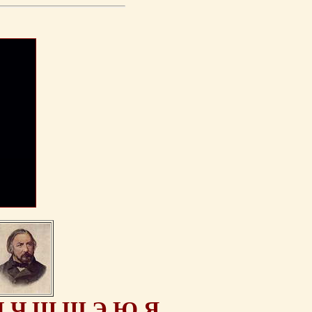
Ц
Ч
Ш
Щ
Э
Ю
Я