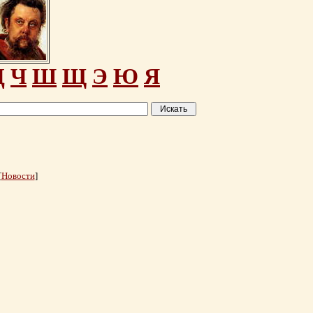
Ц
Ч
Ш
Щ
Э
Ю
Я
[
Новости
]