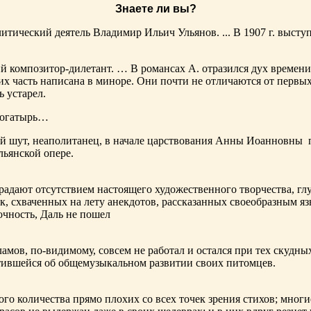
Знаете ли вы?
тический деятель Владимир Ильич Ульянов. ... В 1907 г. выступ
ий композитор-дилетант. … В романсах А. отразился дух времени
х часть написана в миноре. Они почти не отличаются от первы
ь устарел.
богатырь…
ный шут, неаполитанец, в начале царствования Анны Иоанновны
льянской опере.
адают отсутствием настоящего художественного творчества, глу
к, схваченных на лету анекдотов, рассказанных своеобразным яз
чность, Даль не пошел
ламов,
по-видимому
, совсем не работал и остался при тех скудн
ботившейся об общемузыкальном развитии своих питомцев.
ого количества прямо плохих со всех точек зрения стихов; многи