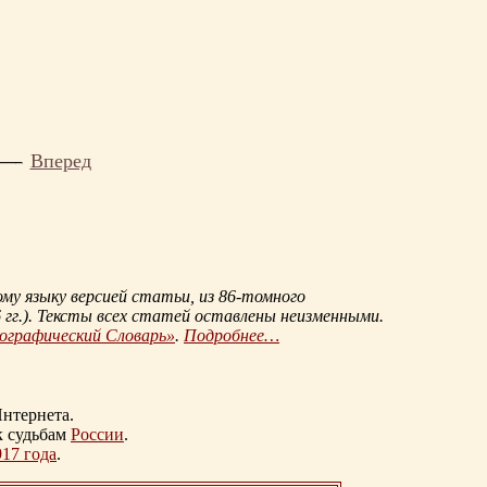
Вперед
му языку версией статьи, из
86-томного
гг.
). Тексты всех статей оставлены неизменными.
иографический Словарь»
.
Подробнее…
нтернета.
к судьбам
России
.
917 года
.