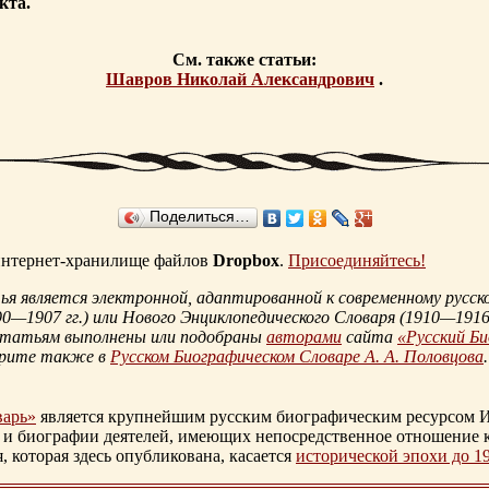
кта.
См. также статьи:
Шавров Николай Александрович
.
Поделиться…
 интернет-хранилище файлов
Dropbox
.
Присоединяйтесь!
 является электронной, адаптированной к современному русско
90—1907 гг.
) или Нового Энциклопедического Словаря (
1910—1916 
статьям выполнены или подобраны
авторами
сайта
«Русский Б
трите также в
Русском Биографическом Словаре А. А. Половцова
.
варь»
является крупнейшим русским биографическим ресурсом И
 и биографии деятелей, имеющих непосредственное отношение 
которая здесь опубликована, касается
исторической эпохи до 1