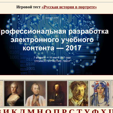
Игровой тест
«Русская история в портрете»
З
И
К
Л
М
Н
О
П
Р
С
Т
У
Ф
Х