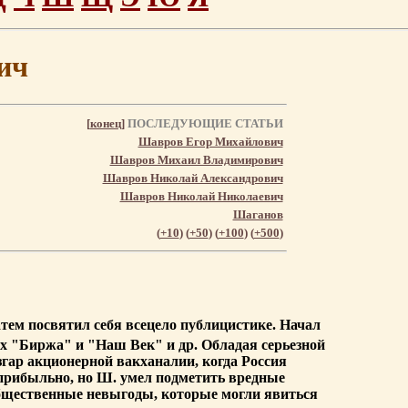
ич
[
конец
]
ПОСЛЕДУЮЩИЕ СТАТЬИ
Шавров Егор Михайлович
Шавров Михаил Владимирович
Шавров Николай Александрович
Шавров Николай Николаевич
Шаганов
(
+10
) (
+50
) (
+100
) (
+500
)
затем посвятил себя всецело публицистике. Начал
ах "Биржа" и "Наш Век" и др. Обладая серьезной
згар акционерной вакханалии, когда Россия
 прибыльно, но Ш. умел подметить вредные
общественные невыгоды, которые могли явиться