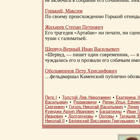
не включать в собрание его сочинений. Нек
Горький, Максим
По своему происхождению Горький отнюдь 
Жихарев Степан Петрович
Его трагедия «Артабан» ни печати, ни сцен
чуши с галиматьей.
Шервуд-Верный
Иван Васильевич
«Шервуд, — пишет один современник, — в 
чуждались его и прозвали его собачьим им
Обольянинов Петр Хрисанфович
…фельдмаршал Каменский публично обозвал
Петр I
•
Толстой Лев Николаевич
•
Екатерина I
Васильевич
•
Рюриковичи
•
Репин Илья Ефим
Сергеевич
•
Гоголь Николай Васильевич
•
Ленин
Куинджи Архип Иванович
•
Багратионы
•
Иван Г
Иванович
•
Долгоруковы
•
Орловы
•
Татищев В
Николай II
•
Белинский Виссарион Григорьевич
•