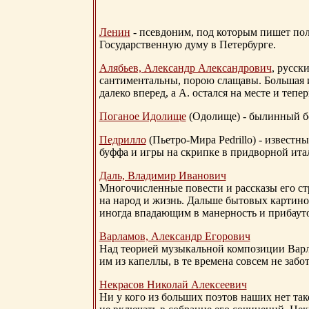
Ленин
- псевдоним, под которым пишет поли
Государственную думу в Петербурге.
Алябьев, Александр Александрович
, русск
сантиментальны, порою слащавы. Большая и
далеко вперед, а А. остался на месте и тепер
Поганое Идолище
(Одолище) - былинный 
Педрилло
(Пьетро-Мира Pedrillo) - извест
буффа и игры на скрипке в придворной ита
Даль, Владимир Иванович
Многочисленные повести и рассказы его стр
на народ и жизнь. Дальше бытовых картино
иногда впадающим в манерность и прибауто
Варламов, Александр Егорович
Над теорией музыкальной композиции Вар
им из капеллы, в те времена совсем не за
Некрасов Николай Алексеевич
Ни у кого из больших поэтов наших нет так