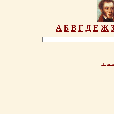
А
Б
В
Г
Д
Е
Ж
[
О проек