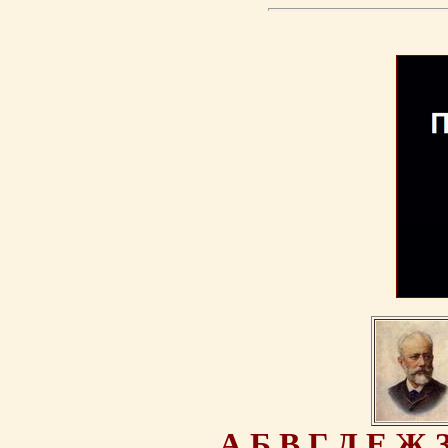
А
Б
В
Г
Д
Е
Ж