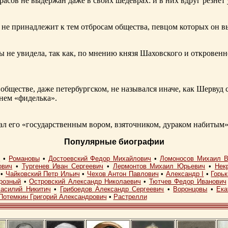
расов не выдержан даже в своих шедеврах: и в них вдруг резнет
не принадлежит к тем отбросам общества, певцом которых он в
ы не увидела, так как, по мнению князя Шаховского и откровенн
обществе, даже петербургском, не назывался иначе, как Шерву
енем «фиделька».
 его «государственным вором, взяточником, дураком набитым»
Популярные биографии
I
•
Романовы
•
Достоевский Федор Михайлович
•
Ломоносов Михаил В
ович
•
Тургенев Иван Сергеевич
•
Лермонтов Михаил Юрьевич
•
Нек
•
Чайковский Петр Ильич
•
Чехов Антон Павлович
•
Александр I
•
Горь
розный
•
Островский Александр Николаевич
•
Тютчев Федор Иванович
асилий Никитич
•
Грибоедов Александр Сергеевич
•
Воронцовы
•
Ека
Потемкин Григорий Александрович
•
Растрелли