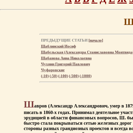
Ш
ПРЕДЫДУЩИЕ СТАТЬИ
[
начало
]
Шаблинский Иосиф
Шабельская (Александра Станиславовна Монтвида
Шабанова Анна Николаевна
Чухнин Григорий Павлович
Чуфаровские
(
-10
) (
-50
) (
-100
) (
-500
) (
-1000
)
Ш
авров (Александр Александрович, умер в 1879
писать в 1860-х годах. Принимал деятельное учас
эрудицией в области финансовых вопросов, Ш. бы
быстро стала покрываться сетью железных дорог 
стороны разных грандиозных проектов и всегда в