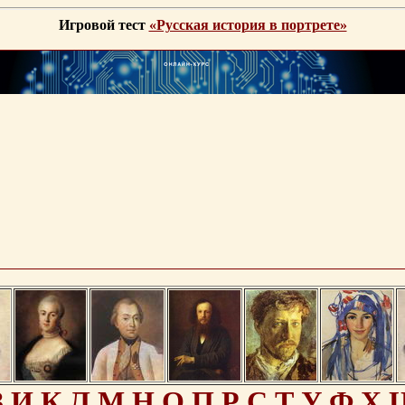
Игровой тест
«Русская история в портрете»
З
И
К
Л
М
Н
О
П
Р
С
Т
У
Ф
Х