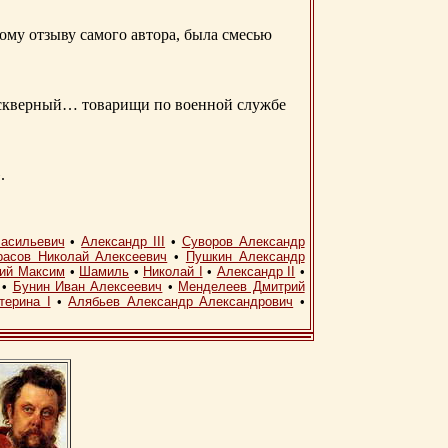
ому отзыву самого автора, была смесью
д скверный… товарищи по военной службе
.
асильевич
•
Александр III
•
Суворов Александр
расов Николай Алексеевич
•
Пушкин Александр
кий Максим
•
Шамиль
•
Николай I
•
Александр II
•
•
Бунин Иван Алексеевич
•
Менделеев Дмитрий
терина I
•
Алябьев Александр Александрович
•