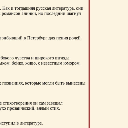
. Как и тогдашняя русская литература, они
х романсов Глинки, но последний шагнул
 прибывший в Петербург для пения ролей
бокого чувства и широкого взгляда
ыком, бойко, живо, с известным юмором,
ых познаниях, которые могли быть вынесены
е стихотворения он сам завещал
 ухо прозаический, вялый стих.
ыступил в литературе.