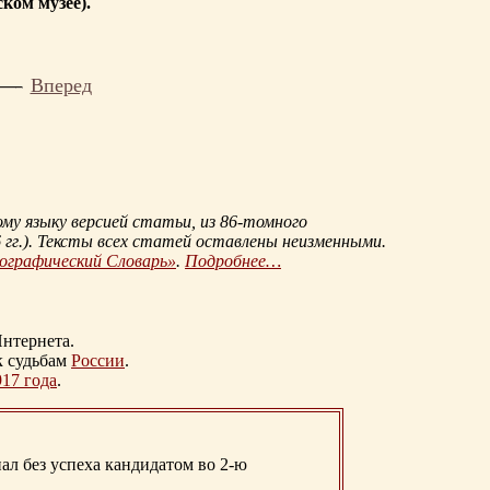
ком музее).
Вперед
му языку версией статьи, из
86-томного
гг.
). Тексты всех статей оставлены неизменными.
иографический Словарь»
.
Подробнее…
нтернета.
к судьбам
России
.
917 года
.
ал без успеха кандидатом во 2-ю