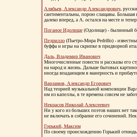
Алябьев, Александр Александрович
, русск
сантиментальны, порою слащавы. Большая и
далеко вперед, а А. остался на месте и тепер
Поганое Идолище
(Одолище) - былинный 
Педрилло
(Пьетро-Мира Pedrillo) - извест
буффа и игры на скрипке в придворной ита
Даль, Владимир Иванович
Многочисленные повести и рассказы его стр
на народ и жизнь. Дальше бытовых картино
иногда впадающим в манерность и прибауто
Варламов, Александр Егорович
Над теорией музыкальной композиции Вар
им из капеллы, в те времена совсем не за
Некрасов Николай Алексеевич
Ни у кого из больших поэтов наших нет так
не включать в собрание его сочинений. Нек
Горький, Максим
По своему происхождению Горький отнюдь 