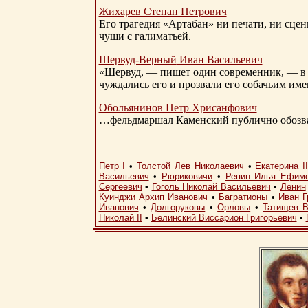
Жихарев Степан Петрович
Его трагедия «Артабан» ни печати, ни сцен
чуши с галиматьей.
Шервуд-Верный
Иван Васильевич
«Шервуд, — пишет один современник, — в 
чуждались его и прозвали его собачьим им
Обольянинов Петр Хрисанфович
…фельдмаршал Каменский публично обозвал
Петр I
•
Толстой Лев Николаевич
•
Екатерина I
Васильевич
•
Рюриковичи
•
Репин Илья Ефим
Сергеевич
•
Гоголь Николай Васильевич
•
Ленин
Куинджи Архип Иванович
•
Багратионы
•
Иван Г
Иванович
•
Долгоруковы
•
Орловы
•
Татищев В
Николай II
•
Белинский Виссарион Григорьевич
•