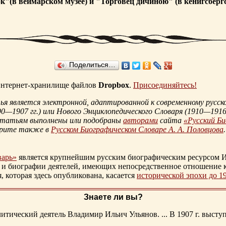
"(в веймарском музее) и "Торговец дичиною" (в кенигсбергс
Поделиться…
 интернет-хранилище файлов
Dropbox
.
Присоединяйтесь!
 является электронной, адаптированной к современному русско
90—1907 гг.
) или Нового Энциклопедического Словаря (
1910—1916 
статьям выполнены или подобраны
авторами
сайта
«Русский Б
трите также в
Русском Биографическом Словаре А. А. Половцова
.
варь»
является крупнейшим русским биографическим ресурсом И
 и биографии деятелей, имеющих непосредственное отношение 
которая здесь опубликована, касается
исторической эпохи до 1
Знаете ли вы?
тический деятель Владимир Ильич Ульянов. ... В 1907 г. выступ