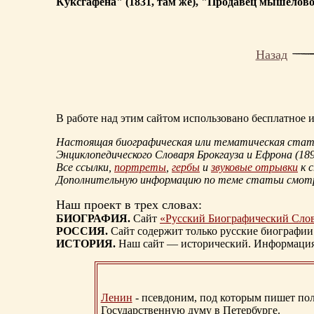
Куксгафена" (1831, там же), "Продавец мышеловок
Назад
В работе над этим сайтом использовано бесплатное
Настоящая биографическая или тематическая статья
Энциклопедического Словаря Брокгауза и Ефрона
(18
Все ссылки,
портреты
,
гербы
и
звуковые отрывки
к 
Дополнительную информацию по теме статьи смо
Наш проект в трех словах:
БИОГРАФИЯ.
Сайт
«Русский Биографический Сло
РОССИЯ.
Сайт содержит только русские биографии
ИСТОРИЯ.
Наш сайт — исторический. Информация, 
Ленин
- псевдоним, под которым пишет поли
Государственную думу в Петербурге.