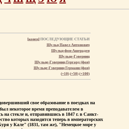
[
конец
]
ПОСЛЕДУЮЩИЕ СТАТЬИ
Шульц Павел Антонович
Шульц-фон-Ашераден
Шульце-Гэверниц
Шульце-Гэверниц Гергард (фон)
Шульце-Гэверниц Германн (фон)
(
+10
) (
+50
) (
+100
)
 довершивший свое образование в поездках на
, был некоторое время преподавателем в
ь на стекле и, отправившись в 1847 г. в Санкт-
ество которых находится теперь в императорских
уря у Кале" (1831, там же), "Немецкое море у