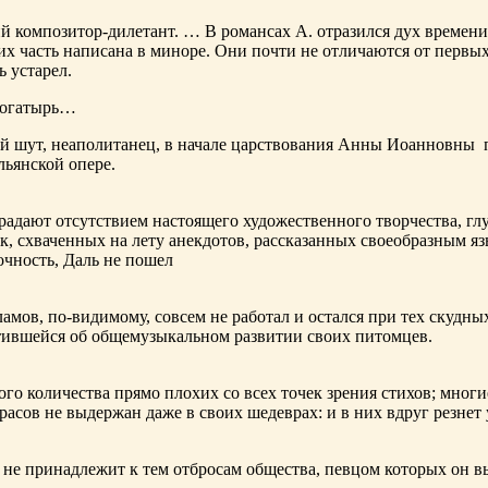
ий композитор-дилетант. … В романсах А. отразился дух времени
х часть написана в миноре. Они почти не отличаются от первы
ь устарел.
богатырь…
ный шут, неаполитанец, в начале царствования Анны Иоанновны
льянской опере.
адают отсутствием настоящего художественного творчества, глу
к, схваченных на лету анекдотов, рассказанных своеобразным яз
чность, Даль не пошел
ламов,
по-видимому
, совсем не работал и остался при тех скудн
ботившейся об общемузыкальном развитии своих питомцев.
ого количества прямо плохих со всех точек зрения стихов; многи
расов не выдержан даже в своих шедеврах: и в них вдруг резнет
не принадлежит к тем отбросам общества, певцом которых он в