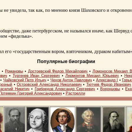
ы не увидела, так как, по мнению князя Шаховского и откровенн
обществе, даже петербургском, не назывался иначе, как Шерву
енем «фиделька».
 его «государственным вором, взяточником, дураком набитым»
Популярные биографии
I
•
Романовы
•
Достоевский Федор Михайлович
•
Ломоносов Михаил В
ович
•
Тургенев Иван Сергеевич
•
Лермонтов Михаил Юрьевич
•
Нек
•
Чайковский Петр Ильич
•
Чехов Антон Павлович
•
Александр I
•
Горь
розный
•
Островский Александр Николаевич
•
Тютчев Федор Иванович
асилий Никитич
•
Грибоедов Александр Сергеевич
•
Воронцовы
•
Ека
Потемкин Григорий Александрович
•
Растрелли