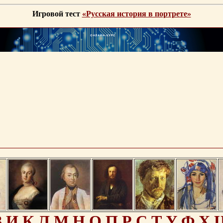
Игровой тест
«Русская история в портрете»
З
И
К
Л
М
Н
О
П
Р
С
Т
У
Ф
Х