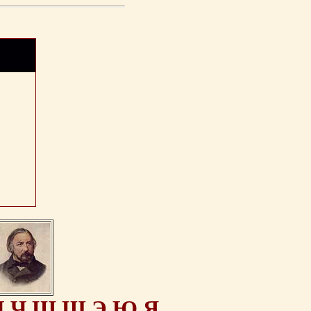
Ц
Ч
Ш
Щ
Э
Ю
Я