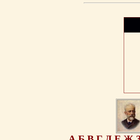
А
Б
В
Г
Д
Е
Ж