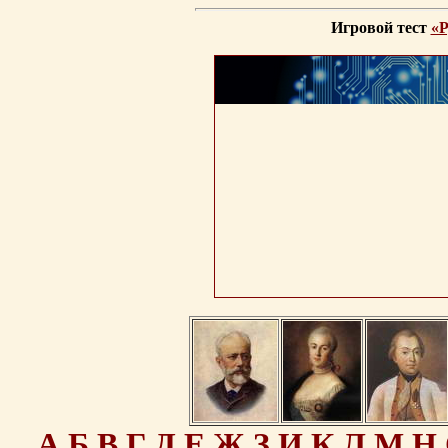
Игровой тест
«Р
А
Б
В
Г
Д
Е
Ж
З
И
К
Л
М
Н