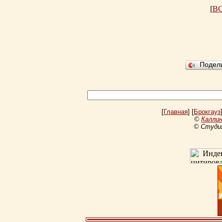
[
В
Подел
[
Главная
] [
Брокгауз
©
Каллин
© Студи