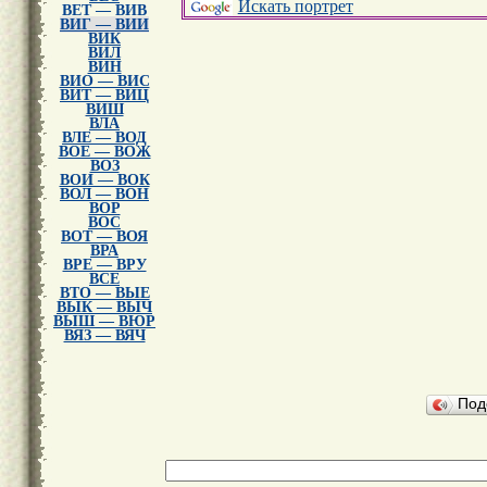
Искать портрет
ВЕТ — ВИВ
ВИГ — ВИИ
ВИК
ВИЛ
ВИН
ВИО — ВИС
ВИТ — ВИЦ
ВИШ
ВЛА
ВЛЕ — ВОД
ВОЕ — ВОЖ
ВОЗ
ВОИ — ВОК
ВОЛ — ВОН
ВОР
ВОС
ВОТ — ВОЯ
ВРА
ВРЕ — ВРУ
ВСЕ
ВТО — ВЫЕ
ВЫК — ВЫЧ
ВЫШ — ВЮР
ВЯЗ — ВЯЧ
Под