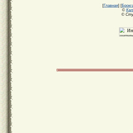
[
Главная
] [
Брокг
©
Кал
© Сту