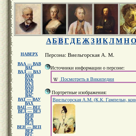
А
Б
В
Г
Д
Е
Ж
З
И
К
Л
М
Н
НАВЕРХ
Персона: Виельгорская А. М.
ВАА — ВАВ
Источники информации о персоне:
ВАГ
ВАД — ВАЗ
ВАИ
Посмотреть в Википедии
ВАК
ВАЛ
ВАН
ВАР
Портретные изображения:
ВАС
Виельгорская А.М. (К.К. Гампельн, кон
ВАТ — ВАУ
ВАХ
ВАЦ — ВЕГ
ВЕД — ВЕЗ
ВЕИ
ВЕК
ВЕЛ
ВЕН — ВЕП
ВЕР
ВЕС