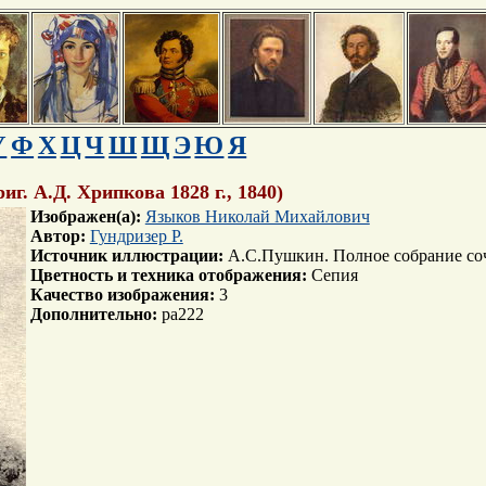
У
Ф
Х
Ц
Ч
Ш
Щ
Э
Ю
Я
г. А.Д. Хрипкова 1828 г., 1840)
Изображен(а):
Языков Николай Михайлович
Автор:
Гундризер Р.
Источник иллюстрации:
А.С.Пушкин. Полное собрание 
Цветность и техника отображения:
Сепия
Качество изображения:
3
Дополнительно:
pa222