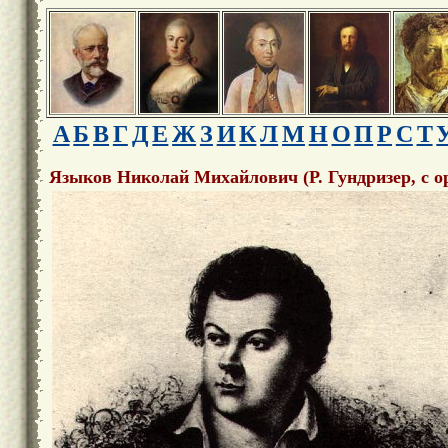
А
Б
В
Г
Д
Е
Ж
З
И
К
Л
М
Н
О
П
Р
С
Т
Языков Николай Михайлович (Р. Гундризер, с ори