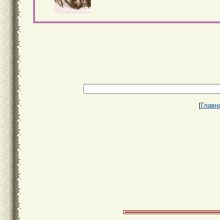
[
Главн