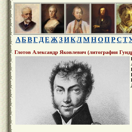
А
Б
В
Г
Д
Е
Ж
З
И
К
Л
М
Н
О
П
Р
С
Т
Глотов Александр Яковлевич (литография Гунд