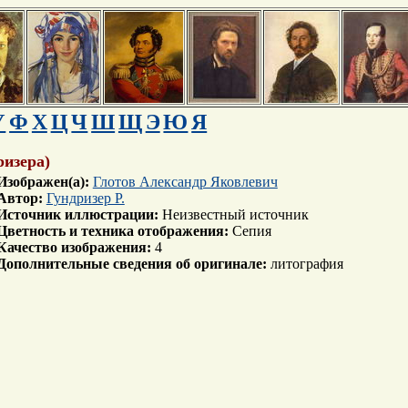
У
Ф
Х
Ц
Ч
Ш
Щ
Э
Ю
Я
ризера)
Изображен(а):
Глотов Александр Яковлевич
Автор:
Гундризер Р.
Источник иллюстрации:
Неизвестный источник
Цветность и техника отображения:
Сепия
Качество изображения:
4
Дополнительные сведения об оригинале:
литография