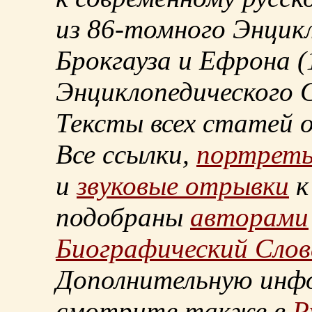
из
86-томного
Энцикл
Брокгауза и Ефрона
(
Энциклопедического С
Тексты всех статей 
Все ссылки,
портрет
и
звуковые отрывки
к
подобраны
авторами
Биографический Слов
Дополнительную инф
смотрите также в
Р