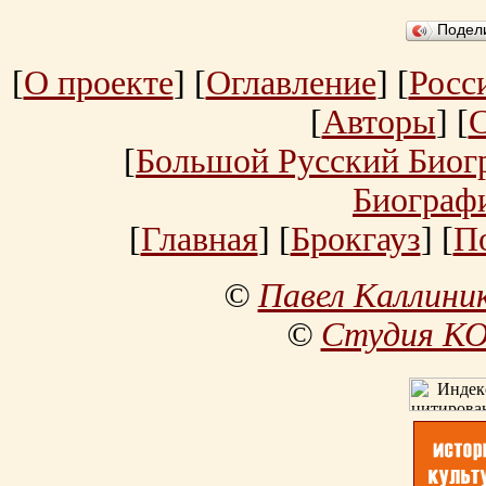
Подел
[
О проекте
] [
Оглавление
] [
Росс
[
Авторы
] [
[
Большой Русский Биог
Биограф
[
Главная
] [
Брокгауз
] [
П
©
Павел Каллини
©
Студия К