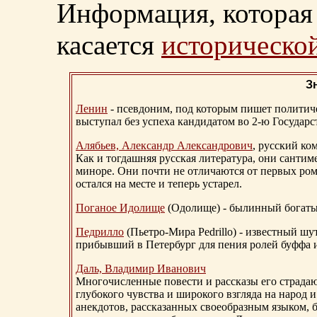
Информация, которая 
касается
исторической
З
Ленин
- псевдоним, под которым пишет политичес
выступал без успеха кандидатом во 2-ю Государ
Алябьев, Александр Александрович
, русский ко
Как и тогдашняя русская литература, они сантим
миноре. Они почти не отличаются от первых ром
остался на месте и теперь устарел.
Поганое Идолище
(Одолище) - былинный богат
Педрилло
(Пьетро-Мира Pedrillo) - известный ш
прибывший в Петербург для пения ролей буффа и
Даль, Владимир Иванович
Многочисленные повести и рассказы его страдаю
глубокого чувства и широкого взгляда на народ 
анекдотов, рассказанных своеобразным языком, 