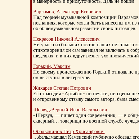
в манерность и прибауточность, Даль не пошел
Варламов, Александр Егорович
Над теорией музыкальной композиции Варламов
познаниях, которые могли быть вынесены им из к
об общемузыкальном развитии своих питомцев.
Некрасов Николай Алексеевич
Ни у кого из больших поэтов наших нет такого к
стихотворения он сам завещал не включать в соб
шедеврах: и в них вдруг резнет ухо прозаический
Горький, Максим
По своему происхождению Горький отнюдь не пр
он выступил в литературе.
Жихарев Степан Петрович
Его трагедия «Артабан» ни печати, ни сцены не 
и откровенному отзыву самого автора, была сме
Шервуд-Верный
Иван Васильевич
«Шервуд, — пишет один современник, — в общест
скверный… товарищи по военной службе чуждали
Обольянинов Петр Хрисанфович
…фельдмаршал Каменский публично обозвал его 