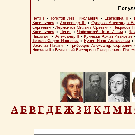
Попул
Петр I
•
Толстой Лев Николаевич
•
Екатерина II
•
Васильевич
•
Александр III
•
Суворов Александр В
Сергеевич
•
Лермонтов Михаил Юрьевич
•
Некрасов Н
Васильевич
•
Ленин
•
Чайковский Петр Ильич
•
Че
Николай I
•
Александр II
•
Куинджи Архип Иванович
Тютчев Федор Иванович
•
Бунин Иван Алексеевич
Василий Никитич
•
Грибоедов Александр Сергеевич
Николай II
•
Белинский Виссарион Григорьевич
•
Потем
А
Б
В
Г
Д
Е
Ж
З
И
К
Л
М
Н