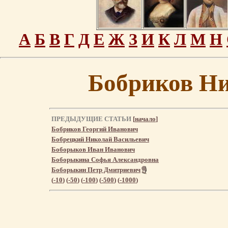
А
Б
В
Г
Д
Е
Ж
З
И
К
Л
М
Н
Бобриков Н
ПРЕДЫДУЩИЕ СТАТЬИ
[
начало
]
Бобриков Георгий Иванович
Бобрецкий Николай Васильевич
Боборыков Иван Иванович
Боборыкина Софья Александровна
Боборыкин Петр Дмитриевич
(
-10
) (
-50
) (
-100
) (
-500
) (
-1000
)