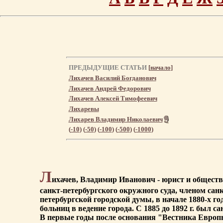
ПРЕДЫДУЩИЕ СТАТЬИ
[
начало
]
Лихачев Василий Богданович
Лихачев Андрей Федорович
Лихачев Алексей Тимофеевич
Лихаревы
Лихарев Владимир Николаевич
(
-10
) (
-50
) (
-100
) (
-500
) (
-1000
)
Л
ихачев, Владимир Иванович - юрист и обществ
санкт-петербургского окружного суда, членом сан
петербургской городской думы, в начале 1880-х г
больниц в ведение города. С 1885 до 1892 г. был 
В первые годы после основания "Вестника Европы