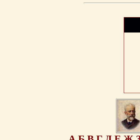
А
Б
В
Г
Д
Е
Ж