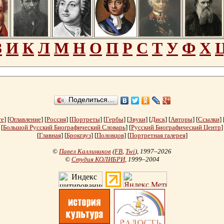
З
И
К
Л
М
Н
О
П
Р
С
Т
У
Ф
Х
Поделиться…
те
] [
Оглавление
] [
Россия
] [
Портреты
] [
Гербы
] [
Звуки
] [
Диск
] [
Авторы
] [
Ссылки
] 
[
Большой Русский Биографический Словарь
] [
Русский Биографический Центр
]
[
Главная
] [
Брокгауз
] [
Половцов
] [
Портретная галерея
]
©
Павел Каллиников
(
FB
,
Twi
)
, 1997–2026
©
Студия КОЛИБРИ
, 1999–2004