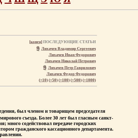
[
конец
]
ПОСЛЕДУЮЩИЕ СТАТЬИ
Лихачев Владимир Сергеевич
Лихачев Иван Федорович
Лихачев Николай Петрович
Лихачев Петр Гаврилович
Лихачев Федор Федорович
(
+10
) (
+50
) (
+100
) (
+500
) (
+1000
)
ведения, был членом и товарищем председателя
мирового съезда. Более 30 лет был гласным санкт-
ия; много содействовал передаче городских
енатором гражданского кассационного департамента.
правлении.