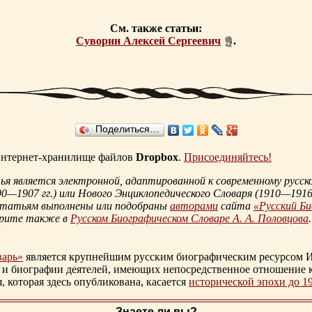
См. также статьи:
Суворин Алексей Сергеевич
.
Поделиться…
 интернет-хранилище файлов
Dropbox
.
Присоединяйтесь!
 является электронной, адаптированной к современному русско
90—1907 гг.
) или Нового Энциклопедического Словаря (
1910—1916 
статьям выполнены или подобраны
авторами
сайта
«Русский Б
трите также в
Русском Биографическом Словаре А. А. Половцова
.
варь»
является крупнейшим русским биографическим ресурсом И
 и биографии деятелей, имеющих непосредственное отношение 
которая здесь опубликована, касается
исторической эпохи до 1
Знаете ли вы?