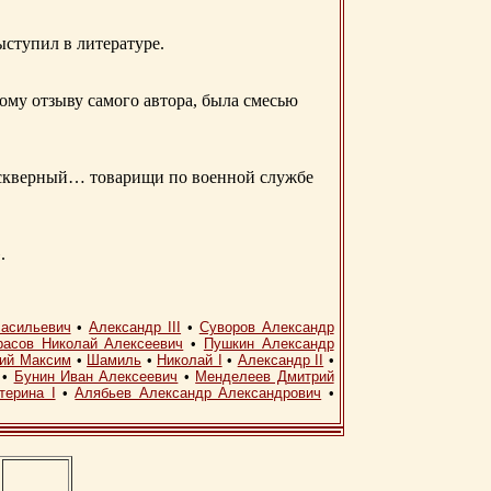
ыступил в литературе.
ому отзыву самого автора, была смесью
д скверный… товарищи по военной службе
.
асильевич
•
Александр III
•
Суворов Александр
расов Николай Алексеевич
•
Пушкин Александр
кий Максим
•
Шамиль
•
Николай I
•
Александр II
•
•
Бунин Иван Алексеевич
•
Менделеев Дмитрий
терина I
•
Алябьев Александр Александрович
•