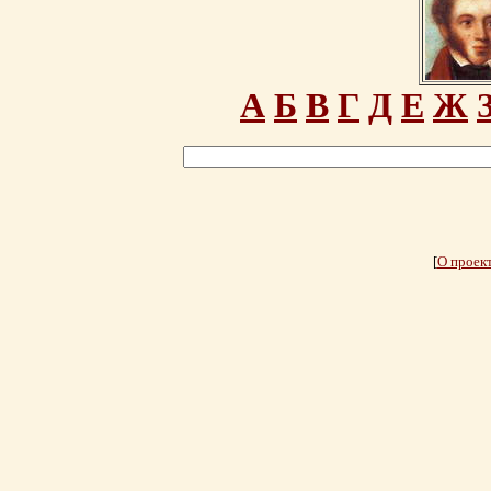
А
Б
В
Г
Д
Е
Ж
[
О проек