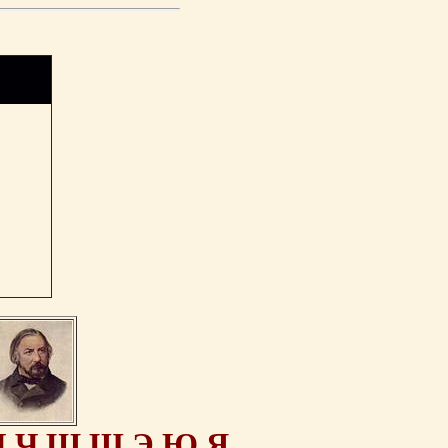
Ц
Ч
Ш
Щ
Э
Ю
Я