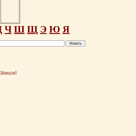
Ц
Ч
Ш
Щ
Э
Ю
Я
[
Новости
]