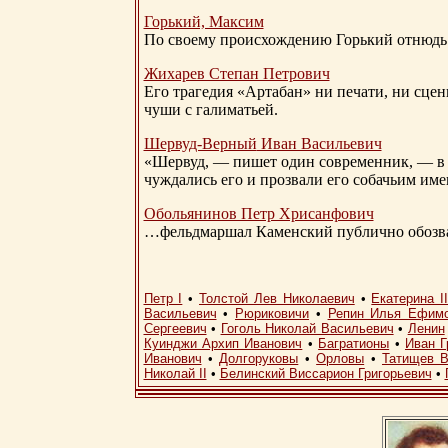
Горький, Максим
По своему происхождению Горький отнюдь 
Жихарев Степан Петрович
Его трагедия «Артабан» ни печати, ни сцен
чуши с галиматьей.
Шервуд-Верный
Иван Васильевич
«Шервуд, — пишет один современник, — в 
чуждались его и прозвали его собачьим им
Обольянинов Петр Хрисанфович
…фельдмаршал Каменский публично обозвал
Петр I
•
Толстой Лев Николаевич
•
Екатерина I
Васильевич
•
Рюриковичи
•
Репин Илья Ефим
Сергеевич
•
Гоголь Николай Васильевич
•
Ленин
Куинджи Архип Иванович
•
Багратионы
•
Иван Г
Иванович
•
Долгоруковы
•
Орловы
•
Татищев В
Николай II
•
Белинский Виссарион Григорьевич
•