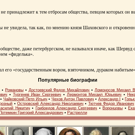
не принадлежит к тем отбросам общества, певцом которых он в
ы не увидела, так как, по мнению князя Шаховского и откровенн
обществе, даже петербургском, не назывался иначе, как Шерву
енем «фиделька».
 его «государственным вором, взяточником, дураком набитым»
Популярные биографии
I
•
Романовы
•
Достоевский Федор Михайлович
•
Ломоносов Михаил В
ович
•
Тургенев Иван Сергеевич
•
Лермонтов Михаил Юрьевич
•
Нек
•
Чайковский Петр Ильич
•
Чехов Антон Павлович
•
Александр I
•
Горь
розный
•
Островский Александр Николаевич
•
Тютчев Федор Иванович
асилий Никитич
•
Грибоедов Александр Сергеевич
•
Воронцовы
•
Ека
Потемкин Григорий Александрович
•
Растрелли