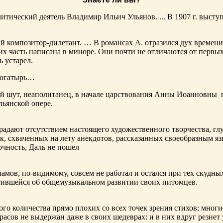
тический деятель Владимир Ильич Ульянов. ... В 1907 г. выступ
ий композитор-дилетант. … В романсах А. отразился дух времени
х часть написана в миноре. Они почти не отличаются от первы
ь устарел.
богатырь…
ный шут, неаполитанец, в начале царствования Анны Иоанновны
льянской опере.
адают отсутствием настоящего художественного творчества, глу
к, схваченных на лету анекдотов, рассказанных своеобразным яз
чность, Даль не пошел
ламов,
по-видимому
, совсем не работал и остался при тех скудн
ботившейся об общемузыкальном развитии своих питомцев.
ого количества прямо плохих со всех точек зрения стихов; многи
расов не выдержан даже в своих шедеврах: и в них вдруг резнет