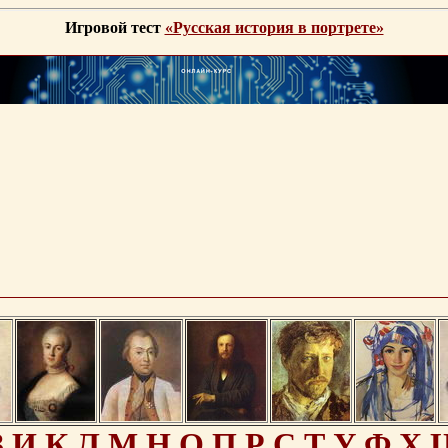
Игровой тест
«Русская история в портрете»
З
И
К
Л
М
Н
О
П
Р
С
Т
У
Ф
Х