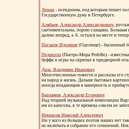
Ленин
- псевдоним, под которым пишет поли
Государственную думу в Петербурге.
Алябьев, Александр Александрович
, русск
сантиментальны, порою слащавы. Большая и
далеко вперед, а А. остался на месте и тепер
Поганое Идолище
(Одолище) - былинный 
Педрилло
(Пьетро-Мира Pedrillo) - извест
буффа и игры на скрипке в придворной ита
Даль, Владимир Иванович
Многочисленные повести и рассказы его стр
на народ и жизнь. Дальше бытовых картино
иногда впадающим в манерность и прибауто
Варламов, Александр Егорович
Над теорией музыкальной композиции Вар
им из капеллы, в те времена совсем не за
Некрасов Николай Алексеевич
Ни у кого из больших поэтов наших нет так
не включать в собрание его сочинений. Нек