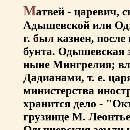
М
атвей - царевич, 
Адышевской или Оды
г. был казнен, после
бунта. Одышевская 
ныне Мингрелия; вл
Дадианами, т. е. ца
министерства иност
хранится дело - "Окт
грузинце М. Леонть
Одышевския земли ц