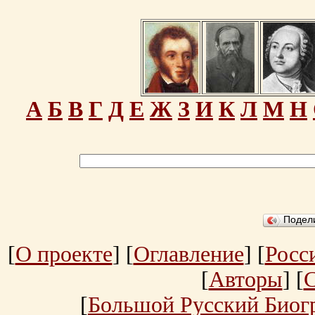
А
Б
В
Г
Д
Е
Ж
З
И
К
Л
М
Н
Подел
[
О проекте
] [
Оглавление
] [
Росс
[
Авторы
] [
[
Большой Русский Биог