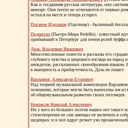
Как и тогдашняя русская литература, они сантим
миноре. Они почти не отличаются от первых ром
остался на месте и теперь устарел.
Поганое Идолище
(Одолище) - былинный богат
Педрилло
(Пьетро-Мира Pedrillo) - известный ш
прибывший в Петербург для пения ролей буффа и
Даль, Владимир Иванович
Многочисленные повести и рассказы его страдаю
глубокого чувства и широкого взгляда на народ 
анекдотов, рассказанных своеобразным языком, 
в манерность и прибауточность, Даль не пошел
Варламов, Александр Егорович
Над теорией музыкальной композиции Варламов
познаниях, которые могли быть вынесены им из к
об общемузыкальном развитии своих питомцев.
Некрасов Николай Алексеевич
Ни у кого из больших поэтов наших нет такого к
стихотворения он сам завещал не включать в соб
шедеврах: и в них вдруг резнет ухо прозаический