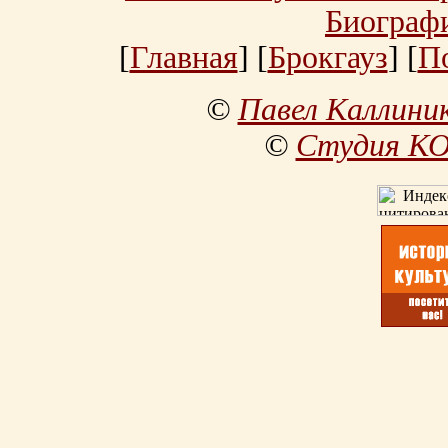
Биограф
[
Главная
] [
Брокгауз
] [
П
©
Павел Каллини
©
Студия К