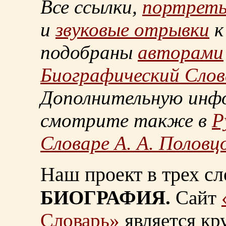
Все ссылки,
портрет
и
звуковые отрывки
к
подобраны
авторами
Биографический Слов
Дополнительную инф
смотрите также в
Р
Словаре А. А. Половц
Наш проект в трех сл
БИОГРАФИЯ.
Сайт
Словарь»
является к