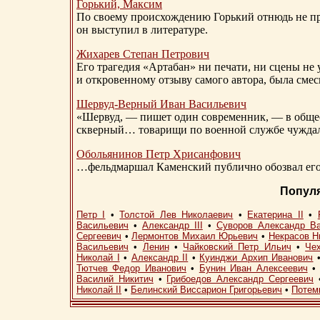
Горький, Максим
По своему происхождению Горький отнюдь не пр
он выступил в литературе.
Жихарев Степан Петрович
Его трагедия «Артабан» ни печати, ни сцены не 
и откровенному отзыву самого автора, была сме
Шервуд-Верный
Иван Васильевич
«Шервуд, — пишет один современник, — в общест
скверный… товарищи по военной службе чуждали
Обольянинов Петр Хрисанфович
…фельдмаршал Каменский публично обозвал его 
Попул
Петр I
•
Толстой Лев Николаевич
•
Екатерина II
•
Васильевич
•
Александр III
•
Суворов Александр В
Сергеевич
•
Лермонтов Михаил Юрьевич
•
Некрасов Н
Васильевич
•
Ленин
•
Чайковский Петр Ильич
•
Че
Николай I
•
Александр II
•
Куинджи Архип Иванович
Тютчев Федор Иванович
•
Бунин Иван Алексеевич
Василий Никитич
•
Грибоедов Александр Сергеевич
Николай II
•
Белинский Виссарион Григорьевич
•
Потем