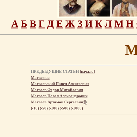
А
Б
В
Г
Д
Е
Ж
З
И
К
Л
М
Н
М
ПРЕДЫДУЩИЕ СТАТЬИ
[
начало
]
Матвеевы
Матвеевский Павел Алексеевич
Матвеев Федор Михайлович
Матвеев Павел Александрович
Матвеев Артамон Сергеевич
(
-10
) (
-50
) (
-100
) (
-500
) (
-1000
)