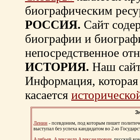
биографическим ресу
РОССИЯ.
Сайт содер
биографии и биограф
непосредственное от
ИСТОРИЯ.
Наш сайт
Информация, которая 
касается
исторической
З
Ленин
- псевдоним, под которым пишет политичес
выступал без успеха кандидатом во 2-ю Государ
Алябьев, Александр Александрович
, русский ко