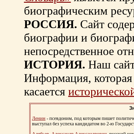
биографическим ресу
РОССИЯ.
Сайт содер
биографии и биограф
непосредственное от
ИСТОРИЯ.
Наш сайт
Информация, которая 
касается
исторической
З
Ленин
- псевдоним, под которым пишет политичес
выступал без успеха кандидатом во 2-ю Государ
Алябьев, Александр Александрович
, русский ко