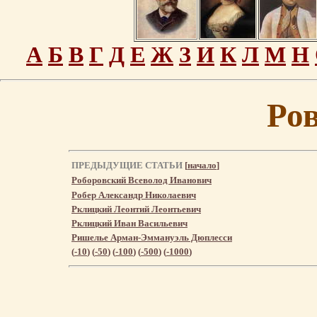
А
Б
В
Г
Д
Е
Ж
З
И
К
Л
М
Н
Ро
ПРЕДЫДУЩИЕ СТАТЬИ
[
начало
]
Роборовский Всеволод Иванович
Робер Александр Николаевич
Рклицкий Леонтий Леонтьевич
Рклицкий Иван Васильевич
Ришелье Арман-Эммануэль Дюплесси
(
-10
) (
-50
) (
-100
) (
-500
) (
-1000
)