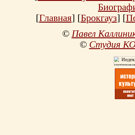
Биограф
[
Главная
] [
Брокгауз
] [
П
©
Павел Каллини
©
Студия К