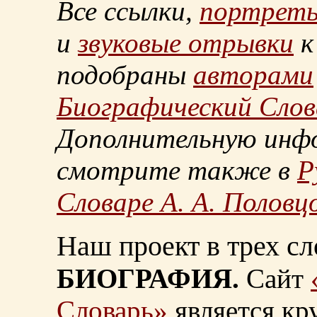
Все ссылки,
портрет
и
звуковые отрывки
к
подобраны
авторами
Биографический Слов
Дополнительную инф
смотрите также в
Р
Словаре А. А. Половц
Наш проект в трех сл
БИОГРАФИЯ.
Сайт
Словарь»
является к