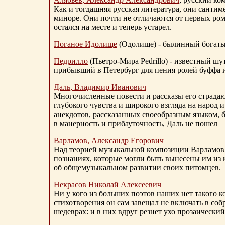
Как и тогдашняя русская литература, они сантим
миноре. Они почти не отличаются от первых ром
остался на месте и теперь устарел.
Поганое Идолище
(Одолище) - былинный богат
Педрилло
(Пьетро-Мира Pedrillo) - известный ш
прибывший в Петербург для пения ролей буффа и
Даль, Владимир Иванович
Многочисленные повести и рассказы его страдаю
глубокого чувства и широкого взгляда на народ 
анекдотов, рассказанных своеобразным языком, 
в манерность и прибауточность, Даль не пошел
Варламов, Александр Егорович
Над теорией музыкальной композиции Варламов
познаниях, которые могли быть вынесены им из к
об общемузыкальном развитии своих питомцев.
Некрасов Николай Алексеевич
Ни у кого из больших поэтов наших нет такого к
стихотворения он сам завещал не включать в соб
шедеврах: и в них вдруг резнет ухо прозаический