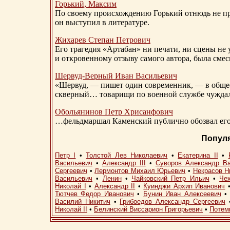
Горький, Максим
По своему происхождению Горький отнюдь не пр
он выступил в литературе.
Жихарев Степан Петрович
Его трагедия «Артабан» ни печати, ни сцены не 
и откровенному отзыву самого автора, была сме
Шервуд-Верный
Иван Васильевич
«Шервуд, — пишет один современник, — в общест
скверный… товарищи по военной службе чуждали
Обольянинов Петр Хрисанфович
…фельдмаршал Каменский публично обозвал его 
Попул
Петр I
•
Толстой Лев Николаевич
•
Екатерина II
•
Васильевич
•
Александр III
•
Суворов Александр В
Сергеевич
•
Лермонтов Михаил Юрьевич
•
Некрасов Н
Васильевич
•
Ленин
•
Чайковский Петр Ильич
•
Че
Николай I
•
Александр II
•
Куинджи Архип Иванович
Тютчев Федор Иванович
•
Бунин Иван Алексеевич
Василий Никитич
•
Грибоедов Александр Сергеевич
Николай II
•
Белинский Виссарион Григорьевич
•
Потем