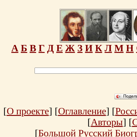
А
Б
В
Г
Д
Е
Ж
З
И
К
Л
М
Н
Подел
[
О проекте
] [
Оглавление
] [
Росс
[
Авторы
] [
[
Большой Русский Биог