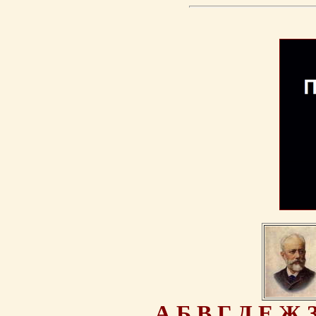
А
Б
В
Г
Д
Е
Ж