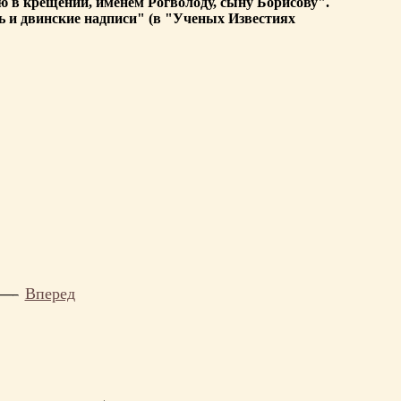
илию в крещении, именем Рогволоду, сыну Борисову".
 и двинские надписи" (в "Ученых Известиях
Вперед