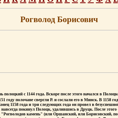
Рогволод Борисович
зь полоцкий с 1144 года. Вскоре после этого начался в Поло
51 году полочане свергли Р. и сослали его в Минск. В 1158 го
нец 1158 года и три следующих года он провел в безуспешно
, навсегда покинул Полоцк, удалившись в Друцк. После этого
з. "Рогволодов камень" (или Оршанский, или Борисовский, по