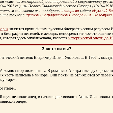
 является электронной, адаптированной к современному русско
90—1907 гг.
) или Нового Энциклопедического Словаря (
1910—1916 
статьям выполнены или подобраны
авторами
сайта
«Русский Б
трите также в
Русском Биографическом Словаре А. А. Половцова
.
варь»
является крупнейшим русским биографическим ресурсом И
 и биографии деятелей, имеющих непосредственное отношение 
которая здесь опубликована, касается
исторической эпохи до 1
Знаете ли вы?
тический деятель Владимир Ильич Ульянов. ... В 1907 г. выступ
ий композитор-дилетант. … В романсах А. отразился дух времени
х часть написана в миноре. Они почти не отличаются от первы
ь устарел.
богатырь…
ный шут, неаполитанец, в начале царствования Анны Иоанновны
льянской опере.