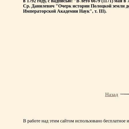
в 1792 году, с надписью: "В лето 6679 (1171) мая 
Ср. Данилевич "Очерк истории Полоцкой земли до
Императорской Академии Наук", т. III).
Назад
В работе над этим сайтом использовано бесплатное