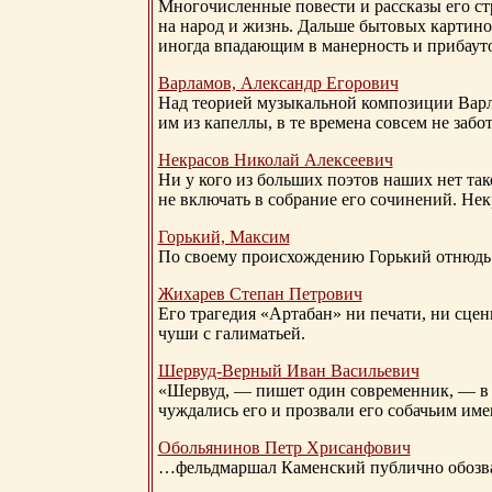
Многочисленные повести и рассказы его стр
на народ и жизнь. Дальше бытовых картино
иногда впадающим в манерность и прибауто
Варламов, Александр Егорович
Над теорией музыкальной композиции Вар
им из капеллы, в те времена совсем не за
Некрасов Николай Алексеевич
Ни у кого из больших поэтов наших нет так
не включать в собрание его сочинений. Нек
Горький, Максим
По своему происхождению Горький отнюдь 
Жихарев Степан Петрович
Его трагедия «Артабан» ни печати, ни сцен
чуши с галиматьей.
Шервуд-Верный
Иван Васильевич
«Шервуд, — пишет один современник, — в 
чуждались его и прозвали его собачьим им
Обольянинов Петр Хрисанфович
…фельдмаршал Каменский публично обозвал