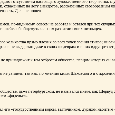
адают отсутствием настоящего художественного творчества, глу
к, схваченных на лету анекдотов, рассказанных своеобразным яз
чность, Даль не пошел
ламов,
по-видимому
, совсем не работал и остался при тех скудн
ботившейся об общемузыкальном развитии своих питомцев.
ого количества прямо плохих со всех точек зрения стихов; многи
расов не выдержан даже в своих шедеврах: и в них вдруг резнет
не принадлежит к тем отбросам общества, певцом которых он в
ы не увидела, так как, по мнению князя Шаховского и откровенн
обществе, даже петербургском, не назывался иначе, как Шерву
енем «фиделька».
 его «государственным вором, взяточником, дураком набитым»