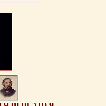
Ц
Ч
Ш
Щ
Э
Ю
Я