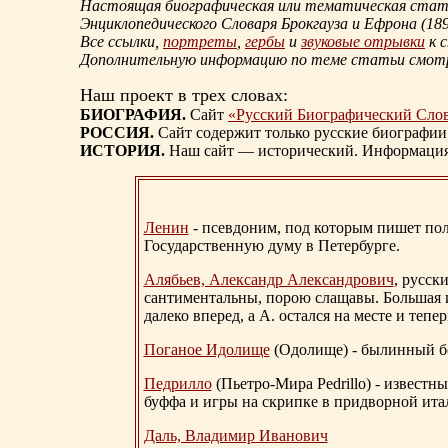
Настоящая биографическая или тематическая статья
Энциклопедического Словаря Брокгауза и Ефрона
(18
Все ссылки,
портреты
,
гербы
и
звуковые отрывки
к 
Дополнительную информацию по теме статьи смо
Наш проект в трех словах:
БИОГРАФИЯ.
Сайт
«Русский Биографический Сло
РОССИЯ.
Сайт содержит только русские биографии
ИСТОРИЯ.
Наш сайт — исторический. Информация, 
Ленин
- псевдоним, под которым пишет поли
Государственную думу в Петербурге.
Алябьев, Александр Александрович
, русск
сантиментальны, порою слащавы. Большая и
далеко вперед, а А. остался на месте и тепер
Поганое Идолище
(Одолище) - былинный 
Педрилло
(Пьетро-Мира Pedrillo) - извест
буффа и игры на скрипке в придворной ита
Даль, Владимир Иванович