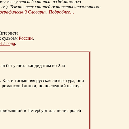
му языку версией статьи, из
86-томного
гг.
). Тексты всех статей оставлены неизменными.
иографический Словарь»
.
Подробнее…
нтернета.
к судьбам
России
.
917 года
.
ал без успеха кандидатом во 2-ю
. Как и тогдашняя русская литература, они
х романсов Глинки, но последний шагнул
 прибывший в Петербург для пения ролей