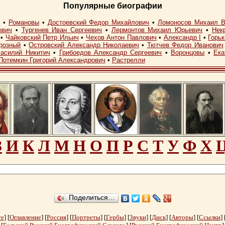
Популярные биографии
I
•
Романовы
•
Достоевский Федор Михайлович
•
Ломоносов Михаил В
ович
•
Тургенев Иван Сергеевич
•
Лермонтов Михаил Юрьевич
•
Нек
•
Чайковский Петр Ильич
•
Чехов Антон Павлович
•
Александр I
•
Горь
розный
•
Островский Александр Николаевич
•
Тютчев Федор Иванович
асилий Никитич
•
Грибоедов Александр Сергеевич
•
Воронцовы
•
Ека
Потемкин Григорий Александрович
•
Растрелли
З
И
К
Л
М
Н
О
П
Р
С
Т
У
Ф
Х
Поделиться…
те
] [
Оглавление
] [
Россия
] [
Портреты
] [
Гербы
] [
Звуки
] [
Диск
] [
Авторы
] [
Ссылки
] 