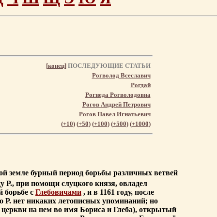
[
конец
]
ПОСЛЕДУЮЩИЕ СТАТЬИ
Рогволод Всеславич
Рогдай
Рогнеда Рогволодовна
Рогов Андрей Петрович
Рогов Павел Игнатьевич
(
+10
) (
+50
) (
+100
) (
+500
) (
+1000
)
цкой земле бурный период борьбы различных ветвей
ду Р., при помощи слуцкого князя, овладел
й борьбе с
Глебовичами
, и в 1161 году, после
 о Р. нет никаких летописных упоминаний; но
 церкви на нем во имя Бориса и Глеба), открытый