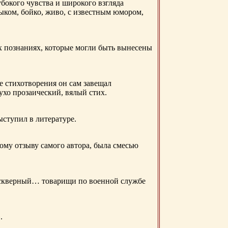
бокого чувства и широкого взгляда
ыком, бойко, живо, с известным юмором,
ых познаниях, которые могли быть вынесены
е стихотворения он сам завещал
 ухо прозаический, вялый стих.
ыступил в литературе.
ому отзыву самого автора, была смесью
д скверный… товарищи по военной службе
.