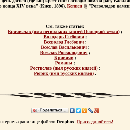
в 7 день доспен (сделан) крест сий: Господи! помози рабу Вас
 конца XIV века" (Киев, 1896),
Кеппен
"Рогволодов камень
См. также статьи:
Брячислав (имя нескольких князей Полоцкой земли)
;
Володарь Глебович
;
Всеволод Глебович
;
Всеслав Василькович
;
Всеслав Рогволодович
;
Кривичи
;
Романы
;
Ростислав (имя русских князей)
;
Рюрик (имя русских князей)
.
Поделиться…
 интернет-хранилище файлов
Dropbox
.
Присоединяйтесь!