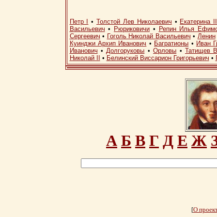
Петр I
•
Толстой Лев Николаевич
•
Екатерина I
Васильевич
•
Рюриковичи
•
Репин Илья Ефим
Сергеевич
•
Гоголь Николай Васильевич
•
Ленин
Куинджи Архип Иванович
•
Багратионы
•
Иван Г
Иванович
•
Долгоруковы
•
Орловы
•
Татищев В
Николай II
•
Белинский Виссарион Григорьевич
•
А
Б
В
Г
Д
Е
Ж
[
О проек