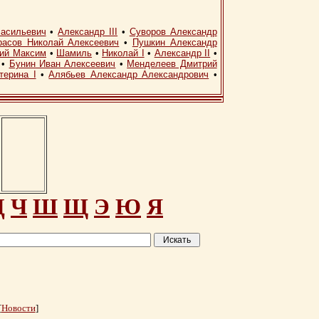
асильевич
•
Александр III
•
Суворов Александр
расов Николай Алексеевич
•
Пушкин Александр
кий Максим
•
Шамиль
•
Николай I
•
Александр II
•
•
Бунин Иван Алексеевич
•
Менделеев Дмитрий
терина I
•
Алябьев Александр Александрович
•
Ц
Ч
Ш
Щ
Э
Ю
Я
[
Новости
]