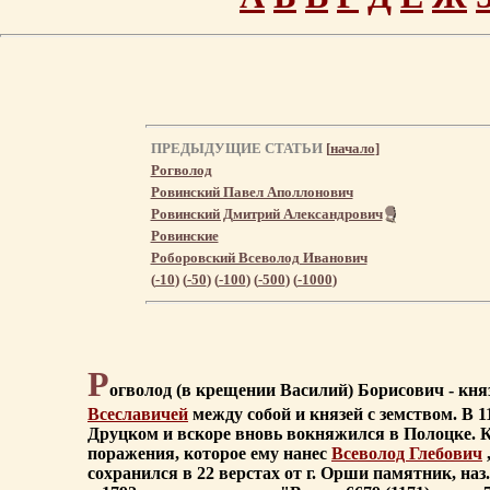
ПРЕДЫДУЩИЕ СТАТЬИ
[
начало
]
Рогволод
Ровинский Павел Аполлонович
Ровинский Дмитрий Александрович
Ровинские
Роборовский Всеволод Иванович
(
-10
) (
-50
) (
-100
) (
-500
) (
-1000
)
Р
огволод (в крещении Василий) Борисович - кня
Всеславичей
между собой и князей с земством. В 11
Друцком и вскоре вновь вокняжился в Полоцке. Ко
поражения, которое ему нанес
Всеволод Глебович
сохранился в 22 верстах от г. Орши памятник, на