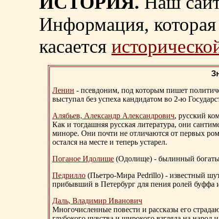
ИСТОРИЯ.
Наш сайт
Информация, которая 
касается
исторической
З
Ленин
- псевдоним, под которым пишет политичес
выступал без успеха кандидатом во 2-ю Государ
Алябьев, Александр Александрович
, русский ко
Как и тогдашняя русская литература, они сантим
миноре. Они почти не отличаются от первых ром
остался на месте и теперь устарел.
Поганое Идолище
(Одолище) - былинный богат
Педрилло
(Пьетро-Мира Pedrillo) - известный ш
прибывший в Петербург для пения ролей буффа и
Даль, Владимир Иванович
Многочисленные повести и рассказы его страдаю
глубокого чувства и широкого взгляда на народ 