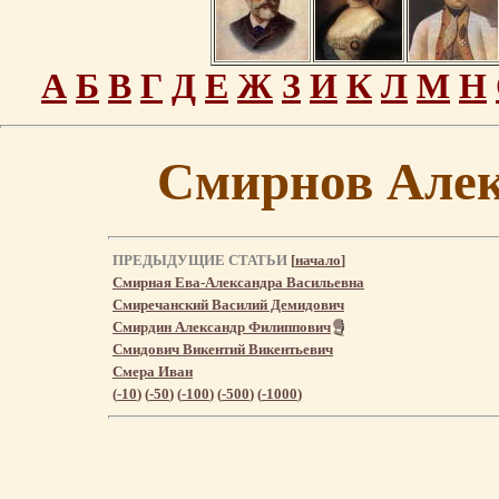
А
Б
В
Г
Д
Е
Ж
З
И
К
Л
М
Н
Смирнов Алек
ПРЕДЫДУЩИЕ СТАТЬИ
[
начало
]
Смирная Ева-Александра Васильевна
Смиречанский Василий Демидович
Смирдин Александр Филиппович
Смидович Викентий Викентьевич
Смера Иван
(
-10
) (
-50
) (
-100
) (
-500
) (
-1000
)