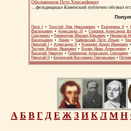
Обольянинов Петр Хрисанфович
…фельдмаршал Каменский публично обозвал его 
Попул
Петр I
•
Толстой Лев Николаевич
•
Екатерина II
•
Васильевич
•
Александр III
•
Суворов Александр В
Сергеевич
•
Лермонтов Михаил Юрьевич
•
Некрасов Н
Васильевич
•
Ленин
•
Чайковский Петр Ильич
•
Че
Николай I
•
Александр II
•
Куинджи Архип Иванович
Тютчев Федор Иванович
•
Бунин Иван Алексеевич
Василий Никитич
•
Грибоедов Александр Сергеевич
Николай II
•
Белинский Виссарион Григорьевич
•
Потем
А
Б
В
Г
Д
Е
Ж
З
И
К
Л
М
Н