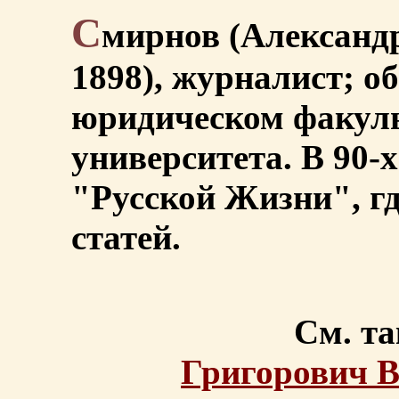
С
мирнов (Александр
1898), журналист; о
юридическом факуль
университета. В 90-х
"Русской Жизни", г
статей.
См. та
Григорович 