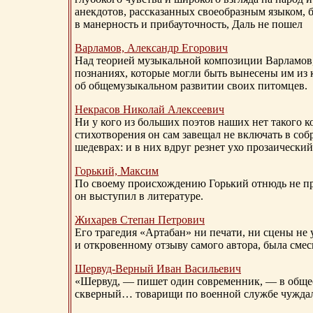
анекдотов, рассказанных своеобразным языком, 
в манерность и прибауточность, Даль не пошел
Варламов, Александр Егорович
Над теорией музыкальной композиции Варламов
познаниях, которые могли быть вынесены им из к
об общемузыкальном развитии своих питомцев.
Некрасов Николай Алексеевич
Ни у кого из больших поэтов наших нет такого к
стихотворения он сам завещал не включать в соб
шедеврах: и в них вдруг резнет ухо прозаический
Горький, Максим
По своему происхождению Горький отнюдь не пр
он выступил в литературе.
Жихарев Степан Петрович
Его трагедия «Артабан» ни печати, ни сцены не 
и откровенному отзыву самого автора, была сме
Шервуд-Верный
Иван Васильевич
«Шервуд, — пишет один современник, — в общест
скверный… товарищи по военной службе чуждали