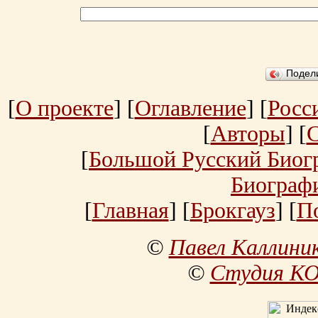
Подел
[
О проекте
] [
Оглавление
] [
Росс
[
Авторы
] [
[
Большой Русский Биог
Биограф
[
Главная
] [
Брокгауз
] [
П
©
Павел Каллини
©
Студия К