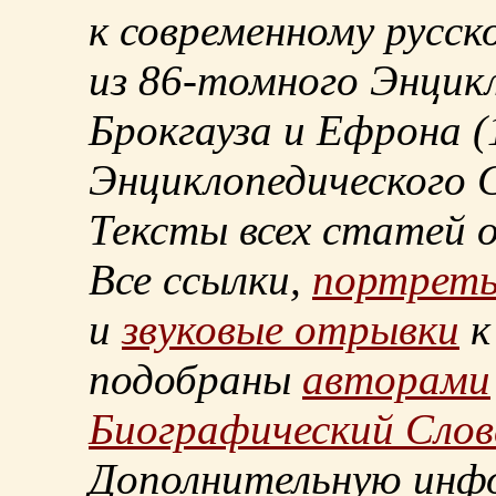
к современному русск
из
86-томного
Энцикл
Брокгауза и Ефрона
(
Энциклопедического С
Тексты всех статей 
Все ссылки,
портрет
и
звуковые отрывки
к
подобраны
авторами
Биографический Слов
Дополнительную инф