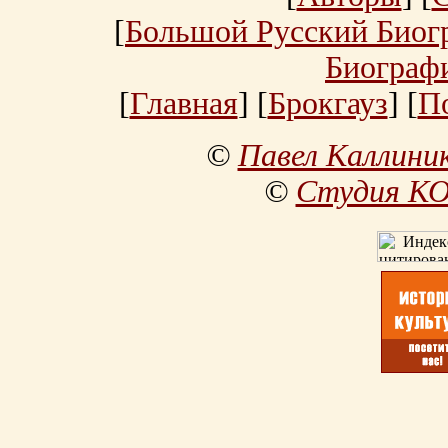
[
Большой Русский Биог
Биограф
[
Главная
] [
Брокгауз
] [
П
©
Павел Каллини
©
Студия К