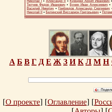
Николай I
•
Александр II
•
Куинджи Архип Иванович
Тютчев Федор Иванович
•
Бунин Иван Алексеевич
Василий Никитич
•
Грибоедов Александр Сергеевич
Николай II
•
Белинский Виссарион Григорьевич
•
Потем
А
Б
В
Г
Д
Е
Ж
З
И
К
Л
М
Н
Подел
[
О проекте
] [
Оглавление
] [
Росс
[
Авторы
] [