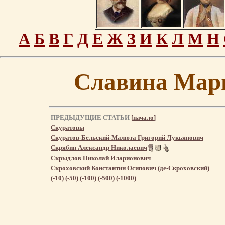
А
Б
В
Г
Д
Е
Ж
З
И
К
Л
М
Н
Славина Мар
ПРЕДЫДУЩИЕ СТАТЬИ
[
начало
]
Скуратовы
Скуратов-Бельский-Малюта Григорий Лукьянович
Скрябин Александр Николаевич
Скрыдлов Николай Иларионович
Скроховский Константин Осипович (де-Скроховский)
(
-10
) (
-50
) (
-100
) (
-500
) (
-1000
)