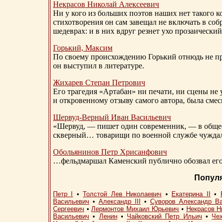
Некрасов Николай Алексеевич
Ни у кого из больших поэтов наших нет такого к
стихотворения он сам завещал не включать в соб
шедеврах: и в них вдруг резнет ухо прозаический
Горький, Максим
По своему происхождению Горький отнюдь не пр
он выступил в литературе.
Жихарев Степан Петрович
Его трагедия «Артабан» ни печати, ни сцены не 
и откровенному отзыву самого автора, была сме
Шервуд-Верный
Иван Васильевич
«Шервуд, — пишет один современник, — в общест
скверный… товарищи по военной службе чуждали
Обольянинов Петр Хрисанфович
…фельдмаршал Каменский публично обозвал его 
Попул
Петр I
•
Толстой Лев Николаевич
•
Екатерина II
•
Васильевич
•
Александр III
•
Суворов Александр В
Сергеевич
•
Лермонтов Михаил Юрьевич
•
Некрасов Н
Васильевич
•
Ленин
•
Чайковский Петр Ильич
•
Че