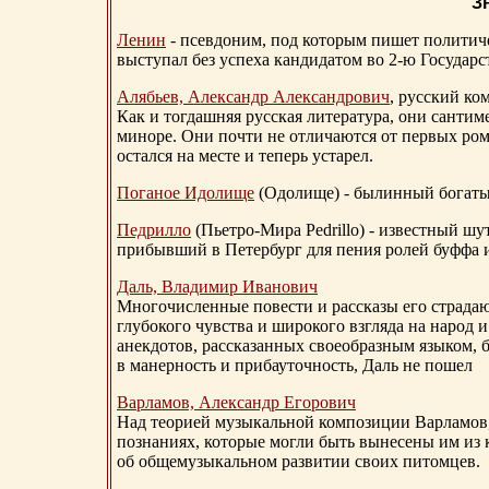
З
Ленин
- псевдоним, под которым пишет политичес
выступал без успеха кандидатом во 2-ю Государ
Алябьев, Александр Александрович
, русский ко
Как и тогдашняя русская литература, они сантим
миноре. Они почти не отличаются от первых ром
остался на месте и теперь устарел.
Поганое Идолище
(Одолище) - былинный богат
Педрилло
(Пьетро-Мира Pedrillo) - известный ш
прибывший в Петербург для пения ролей буффа и
Даль, Владимир Иванович
Многочисленные повести и рассказы его страдаю
глубокого чувства и широкого взгляда на народ 
анекдотов, рассказанных своеобразным языком, 
в манерность и прибауточность, Даль не пошел
Варламов, Александр Егорович
Над теорией музыкальной композиции Варламов
познаниях, которые могли быть вынесены им из к
об общемузыкальном развитии своих питомцев.